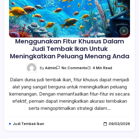
Menggunakan Fitur Khusus Dalam
Judi Tembak Ikan Untuk
Meningkatkan Peluang Menang Anda
On
By
Admin
4 Min Read
No Comments
Menggunakan
Fitur
Dalam dunia judi tembak ikan, fitur khusus dapat menjadi
Khusus
Dalam
alat yang sangat berguna untuk meningkatkan peluang
Judi
Tembak
kemenangan. Dengan memanfaatkan fitur-fitur ini secara
Ikan
Untuk
efektif, pemain dapat meningkatkan akurasi tembakan
Meningkatkan
serta mengoptimalkan strategi dalam…
Peluang
Menang
Anda
Judi Tembak Ikan
09/02/2026