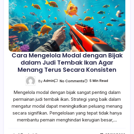
Cara Mengelola Modal dengan Bijak
dalam Judi Tembak Ikan Agar
Menang Terus Secara Konsisten
On
By
Admin
5 Min Read
No Comments
Cara
Mengelola
Mengelola modal dengan bijak sangat penting dalam
Modal
Dengan
permainan judi tembak ikan. Strategi yang baik dalam
Bijak
Dalam
mengatur modal dapat meningkatkan peluang menang
Judi
Tembak
secara signifikan. Pengelolaan yang tepat tidak hanya
Ikan
membantu pemain menghindari kerugian besar,…
Agar
Menang
Terus
Secara