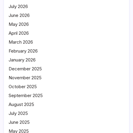
July 2026
June 2026
May 2026
April 2026
March 2026
February 2026
January 2026
December 2025
November 2025
October 2025
September 2025
August 2025
July 2025
June 2025
May 2025