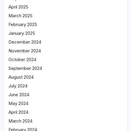
April 2025
March 2025
February 2025
January 2025
December 2024
November 2024
October 2024
September 2024
August 2024
July 2024
June 2024
May 2024
April 2024
March 2024
February 2024