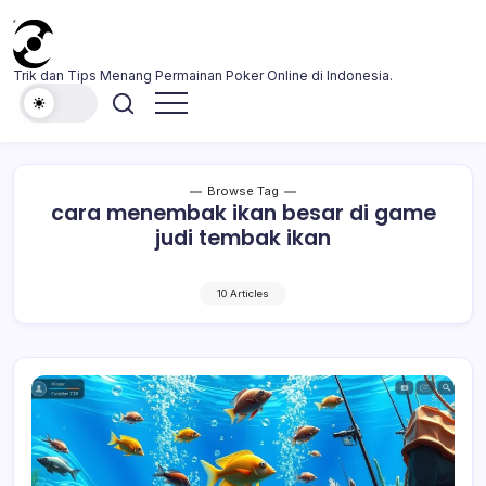
Skip
to
content
annazaradny
Trik dan Tips Menang Permainan Poker Online di Indonesia.
Browse Tag
cara menembak ikan besar di game
judi tembak ikan
10 Articles