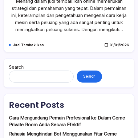
Menang dalam judi tembak ikan online memerlukan
Terbaik
Untuk
strategi dan pemahaman yang tepat. Dalam permainan
Menang
Dalam
ini, keterampilan dan pengetahuan mengenai cara kerja
Judi
Tembak
mesin serta peluang yang ada sangat penting untuk
Ikan
meningkatkan peluang sukses. Dengan mengikuti…
Online
Dengan
Strategi
Efektif
Judi Tembak Ikan
31/01/2026
Search
Search
Recent Posts
Cara Mengundang Pemain Profesional ke Dalam Ceme
Private Room Anda Secara Efektif
Rahasia Menghindari Bot Menggunakan Fitur Ceme