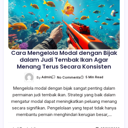
Cara Mengelola Modal dengan Bijak
dalam Judi Tembak Ikan Agar
Menang Terus Secara Konsisten
On
By
Admin
5 Min Read
No Comments
Cara
Mengelola
Mengelola modal dengan bijak sangat penting dalam
Modal
Dengan
permainan judi tembak ikan. Strategi yang baik dalam
Bijak
Dalam
mengatur modal dapat meningkatkan peluang menang
Judi
Tembak
secara signifikan. Pengelolaan yang tepat tidak hanya
Ikan
membantu pemain menghindari kerugian besar,…
Agar
Menang
Terus
Secara