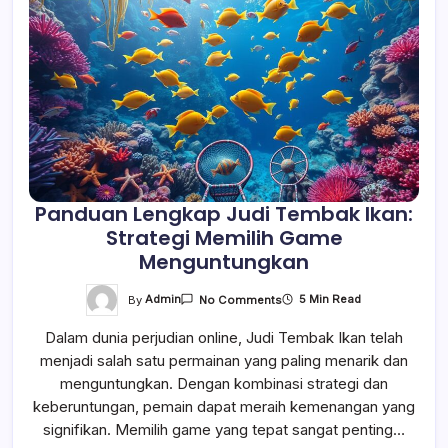
Panduan Lengkap Judi Tembak Ikan:
Strategi Memilih Game
Menguntungkan
On
By
Admin
5 Min Read
No Comments
Panduan
Lengkap
Dalam dunia perjudian online, Judi Tembak Ikan telah
Judi
Tembak
menjadi salah satu permainan yang paling menarik dan
Ikan:
Strategi
menguntungkan. Dengan kombinasi strategi dan
Memilih
Game
keberuntungan, pemain dapat meraih kemenangan yang
Menguntungkan
signifikan. Memilih game yang tepat sangat penting…