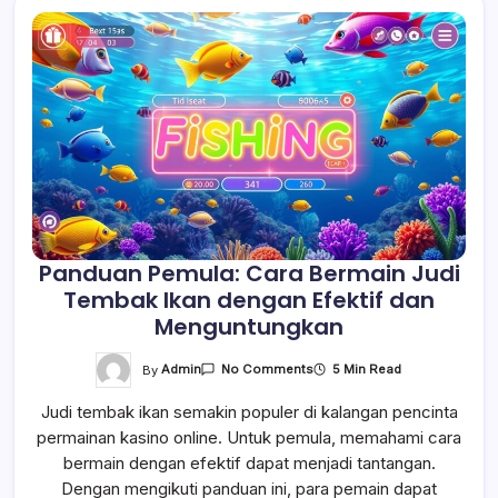
Panduan Pemula: Cara Bermain Judi
Tembak Ikan dengan Efektif dan
Menguntungkan
On
By
Admin
5 Min Read
No Comments
Panduan
Pemula:
Judi tembak ikan semakin populer di kalangan pencinta
Cara
Bermain
permainan kasino online. Untuk pemula, memahami cara
Judi
Tembak
bermain dengan efektif dapat menjadi tantangan.
Ikan
Dengan
Dengan mengikuti panduan ini, para pemain dapat
Efektif