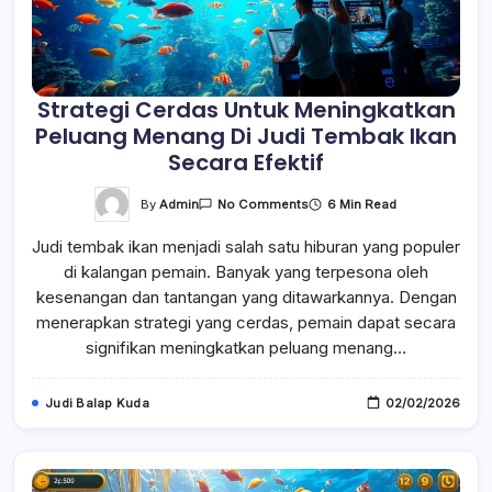
Strategi Cerdas Untuk Meningkatkan
Peluang Menang Di Judi Tembak Ikan
Secara Efektif
On
By
Admin
6 Min Read
No Comments
Strategi
Cerdas
Judi tembak ikan menjadi salah satu hiburan yang populer
Untuk
Meningkatkan
di kalangan pemain. Banyak yang terpesona oleh
Peluang
Menang
kesenangan dan tantangan yang ditawarkannya. Dengan
Di
Judi
menerapkan strategi yang cerdas, pemain dapat secara
Tembak
signifikan meningkatkan peluang menang…
Ikan
Secara
Efektif
Judi Balap Kuda
02/02/2026