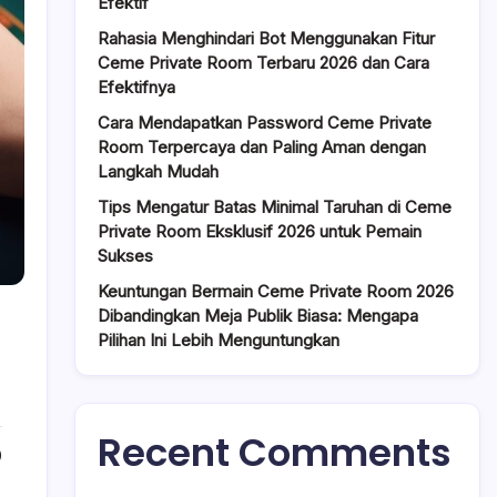
Efektif
Rahasia Menghindari Bot Menggunakan Fitur
Ceme Private Room Terbaru 2026 dan Cara
Efektifnya
Cara Mendapatkan Password Ceme Private
Room Terpercaya dan Paling Aman dengan
Langkah Mudah
Tips Mengatur Batas Minimal Taruhan di Ceme
Private Room Eksklusif 2026 untuk Pemain
Sukses
Keuntungan Bermain Ceme Private Room 2026
Dibandingkan Meja Publik Biasa: Mengapa
Pilihan Ini Lebih Menguntungkan
Recent Comments
0