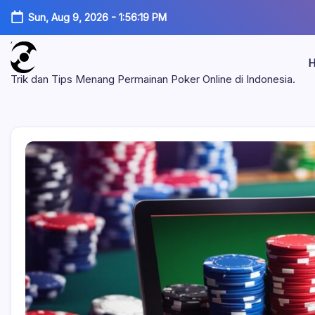
Skip
Sun, Aug 9, 2026
-
1:56:20 PM
to
content
H
annazaradny
Trik dan Tips Menang Permainan Poker Online di Indonesia.