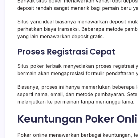
Banyak situs poker menawarkan variasi opsi depos
deposit rendah sangat menarik bagi pemain baru ya
Situs yang ideal biasanya menawarkan deposit mulai
perhatikan biaya transaksi. Beberapa metode pe
yang lain menawarkan deposit gratis.
Proses Registrasi Cepat
Situs poker terbaik menyediakan proses registrasi 
bermain akan mengapresiasi formulir pendaftaran y
Biasanya, proses ini hanya memerlukan beberapa 
seperti nama, email, dan metode pembayaran. Setela
melanjutkan ke permainan tanpa menunggu lama.
Keuntungan Poker Onl
Poker online menawarkan berbagai keuntungan, te