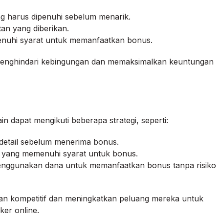
g harus dipenuhi sebelum menarik.
an yang diberikan.
uhi syarat untuk memanfaatkan bonus.
enghindari kebingungan dan memaksimalkan keuntungan
dapat mengikuti beberapa strategi, seperti:
tail sebelum menerima bonus.
yang memenuhi syarat untuk bonus.
nggunakan dana untuk memanfaatkan bonus tanpa risiko
n kompetitif dan meningkatkan peluang mereka untuk
ker online.