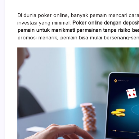
Di dunia poker online, banyak pemain mencari c
investasi yang minimal.
Poker online dengan deposi
pemain untuk menikmati permainan tanpa risiko bes
promosi menarik, pemain bisa mulai bersenang-se