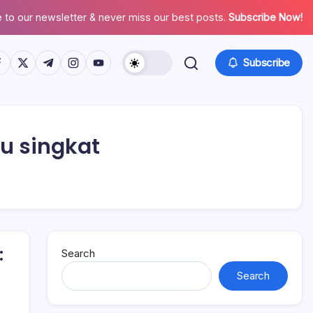
 to our newsletter & never miss our best posts.
Subscribe Now!
tps://www.facebook.com/
https://twitter.com/
https://t.me/
https://www.instagram.com/
https://youtube.com/
Subscribe
u singkat
:
Search
Search