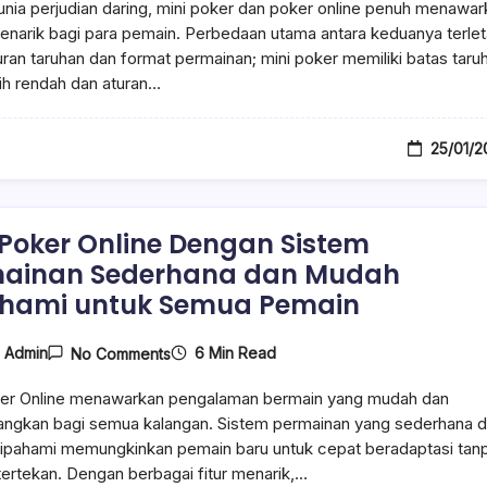
nia perjudian daring, mini poker dan poker online penuh menawar
Poker
Online
menarik bagi para pemain. Perbedaan utama antara keduanya terle
Dan
ran taruhan dan format permainan; mini poker memiliki batas taru
Poker
ih rendah dan aturan…
Online
Yang
Perlu
Diketahui
25/01/2
Untuk
Pemain
Baru
 Poker Online Dengan Sistem
ainan Sederhana dan Mudah
hami untuk Semua Pemain
On
6 Min Read
y
Admin
No Comments
Mini
Poker
ker Online menawarkan pengalaman bermain yang mudah dan
Online
Dengan
ngkan bagi semua kalangan. Sistem permainan yang sederhana 
Sistem
ipahami memungkinkan pemain baru untuk cepat beradaptasi tan
Permainan
ertekan. Dengan berbagai fitur menarik,…
Sederhana