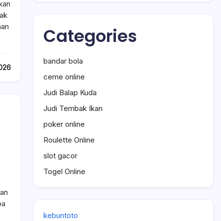
kan
tak
han
Categories
bandar bola
026
ceme online
Judi Balap Kuda
Judi Tembak Ikan
poker online
Roulette Online
slot gacor
Togel Online
dan
pa
kebuntoto