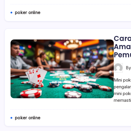
poker online
Cara
Aman
Pem
B
Mini pok
pengala
mini pok
memasti
poker online