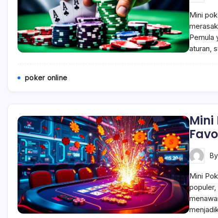
Mini pok
merasaka
Pemula y
aturan, 
poker online
Mini
Favo
B
Mini Pok
populer,
menawar
menjadik