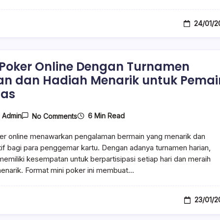
Dan
Mudah
Dipahami
24/01/2
Untuk
Semua
Pemain
 Poker Online Dengan Turnamen
an dan Hadiah Menarik untuk Pemai
das
On
6 Min Read
y
Admin
No Comments
Mini
Poker
ker online menawarkan pengalaman bermain yang menarik dan
Online
Dengan
if bagi para penggemar kartu. Dengan adanya turnamen harian,
Turnamen
emiliki kesempatan untuk berpartisipasi setiap hari dan meraih
Harian
enarik. Format mini poker ini membuat…
Dan
Hadiah
Menarik
Untuk
23/01/2
Pemain
Cerdas