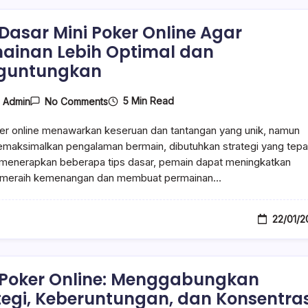
 Dasar Mini Poker Online Agar
ainan Lebih Optimal dan
guntungkan
On
5 Min Read
y
Admin
No Comments
Tips
Dasar
er online menawarkan keseruan dan tantangan yang unik, namun
Mini
Poker
maksimalkan pengalaman bermain, dibutuhkan strategi yang tepa
Online
menerapkan beberapa tips dasar, pemain dapat meningkatkan
Agar
 meraih kemenangan dan membuat permainan…
Permainan
Lebih
Optimal
Dan
22/01/2
Menguntungkan
 Poker Online: Menggabungkan
tegi, Keberuntungan, dan Konsentras