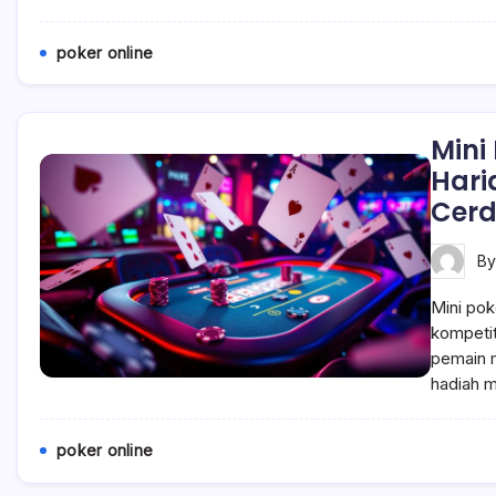
poker online
Mini
Hari
Cer
B
Mini po
kompetit
pemain m
hadiah m
poker online