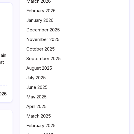
March 2026
February 2026
January 2026
December 2025
November 2025
October 2025
ain
September 2025
at
August 2025
July 2025
June 2025
026
May 2025
April 2025
March 2025
l
February 2025