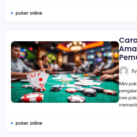
poker online
Cara
Aman
Pem
B
Mini pok
pengala
mini pok
memasti
poker online