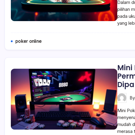
Dalam du
pilihan 
pada uku
yang leb
poker online
Mini
Perm
Dipa
B
Mini Po
menyena
mudah d
merasa t