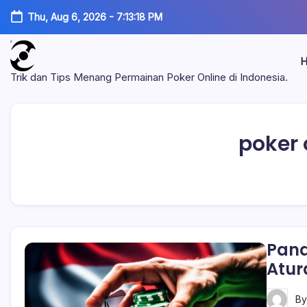
Skip
Thu, Aug 6, 2026
-
7:13:19 PM
to
content
H
annazaradny
Trik dan Tips Menang Permainan Poker Online di Indonesia.
poker 
Pand
Atur
B