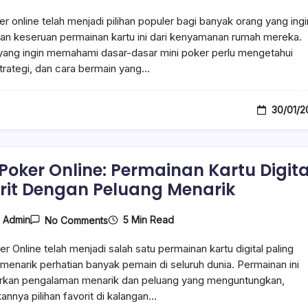
Panduan
Mini
er online telah menjadi pilihan populer bagi banyak orang yang ingi
Poker
Online
n keseruan permainan kartu ini dari kenyamanan rumah mereka.
Untuk
ang ingin memahami dasar-dasar mini poker perlu mengetahui
Pemula:
strategi, dan cara bermain yang…
Aturan
Dan
Cara
Bermain
30/01/2
Sederhana
 Poker Online: Permainan Kartu Digita
rit Dengan Peluang Menarik
On
5 Min Read
y
Admin
No Comments
Mini
Poker
er Online telah menjadi salah satu permainan kartu digital paling
Online:
Permainan
 menarik perhatian banyak pemain di seluruh dunia. Permainan ini
Kartu
kan pengalaman menarik dan peluang yang menguntungkan,
Digital
annya pilihan favorit di kalangan…
Favorit
Dengan