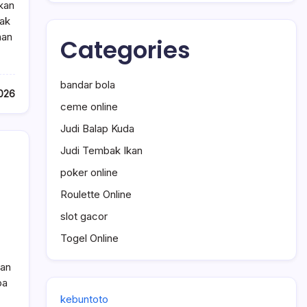
kan
tak
han
Categories
bandar bola
026
ceme online
Judi Balap Kuda
Judi Tembak Ikan
poker online
Roulette Online
slot gacor
Togel Online
dan
pa
kebuntoto