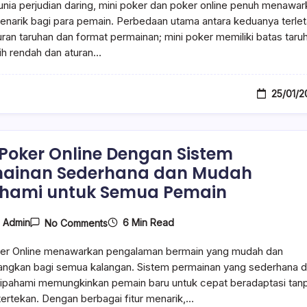
nia perjudian daring, mini poker dan poker online penuh menawar
Poker
Online
menarik bagi para pemain. Perbedaan utama antara keduanya terle
Dan
ran taruhan dan format permainan; mini poker memiliki batas taru
Poker
ih rendah dan aturan…
Online
Yang
Perlu
Diketahui
25/01/2
Untuk
Pemain
Baru
 Poker Online Dengan Sistem
ainan Sederhana dan Mudah
hami untuk Semua Pemain
On
6 Min Read
y
Admin
No Comments
Mini
Poker
ker Online menawarkan pengalaman bermain yang mudah dan
Online
Dengan
ngkan bagi semua kalangan. Sistem permainan yang sederhana 
Sistem
ipahami memungkinkan pemain baru untuk cepat beradaptasi tan
Permainan
ertekan. Dengan berbagai fitur menarik,…
Sederhana