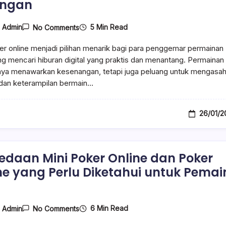
angan
On
5 Min Read
y
Admin
No Comments
Mini
Poker
er online menjadi pilihan menarik bagi para penggemar permainan
Online
Sebagai
ng mencari hiburan digital yang praktis dan menantang. Permainan 
Hiburan
nya menawarkan kesenangan, tetapi juga peluang untuk mengasa
Digital
 dan keterampilan bermain…
Praktis
Dan
Menantang
Untuk
26/01/2
Semua
Kalangan
edaan Mini Poker Online dan Poker
ne yang Perlu Diketahui untuk Pemai
On
6 Min Read
y
Admin
No Comments
Perbedaan
Mini