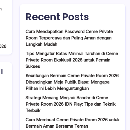
n
Recent Posts
Cara Mendapatkan Password Ceme Private
Room Terpercaya dan Paling Aman dengan
Langkah Mudah
026
Tips Mengatur Batas Minimal Taruhan di Ceme
Private Room Eksklusif 2026 untuk Pemain
Sukses
l
Keuntungan Bermain Ceme Private Room 2026
Dibandingkan Meja Publik Biasa: Mengapa
Pilihan Ini Lebih Menguntungkan
Strategi Menang Menjadi Bandar di Ceme
Private Room 2026 IDN Play: Tips dan Teknik
Terbaik
Cara Membuat Ceme Private Room 2026 untuk
Bermain Aman Bersama Teman