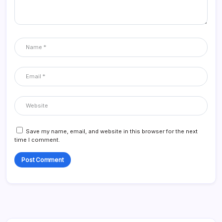
Save my name, email, and website in this browser for the next
time I comment.