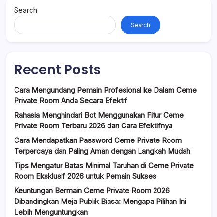
Search
Search
Recent Posts
Cara Mengundang Pemain Profesional ke Dalam Ceme
Private Room Anda Secara Efektif
Rahasia Menghindari Bot Menggunakan Fitur Ceme
Private Room Terbaru 2026 dan Cara Efektifnya
Cara Mendapatkan Password Ceme Private Room
Terpercaya dan Paling Aman dengan Langkah Mudah
Tips Mengatur Batas Minimal Taruhan di Ceme Private
Room Eksklusif 2026 untuk Pemain Sukses
Keuntungan Bermain Ceme Private Room 2026
Dibandingkan Meja Publik Biasa: Mengapa Pilihan Ini
Lebih Menguntungkan