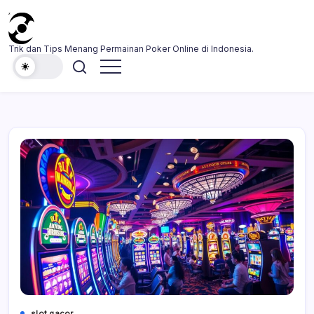
Skip
to
content
annazaradny
Trik dan Tips Menang Permainan Poker Online di Indonesia.
slot gacor