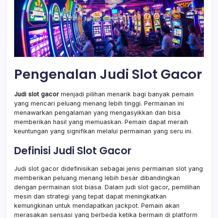
Pengenalan Judi Slot Gacor
Judi slot gacor
menjadi pilihan menarik bagi banyak pemain
yang mencari peluang menang lebih tinggi. Permainan ini
menawarkan pengalaman yang mengasyikkan dan bisa
memberikan hasil yang memuaskan. Pemain dapat meraih
keuntungan yang signifikan melalui permainan yang seru ini.
Definisi Judi Slot Gacor
Judi slot gacor didefinisikan sebagai jenis permainan slot yang
memberikan peluang menang lebih besar dibandingkan
dengan permainan slot biasa. Dalam judi slot gacor, pemilihan
mesin dan strategi yang tepat dapat meningkatkan
kemungkinan untuk mendapatkan jackpot. Pemain akan
merasakan sensasi yang berbeda ketika bermain di platform