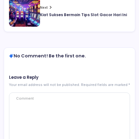
Next
Kiat Sukses Bermain Tips Slot Gacor Hari Ini
No Comment! Be the first one.
Leave a Reply
Your email address will not be published.
Required fields are marked
*