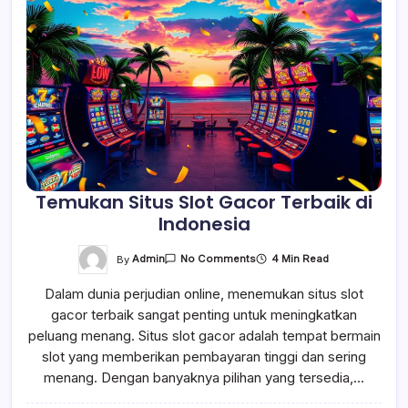
Temukan Situs Slot Gacor Terbaik di
Indonesia
On
By
Admin
4 Min Read
No Comments
Temukan
Situs
Dalam dunia perjudian online, menemukan situs slot
Slot
Gacor
gacor terbaik sangat penting untuk meningkatkan
Terbaik
Di
peluang menang. Situs slot gacor adalah tempat bermain
Indonesia
slot yang memberikan pembayaran tinggi dan sering
menang. Dengan banyaknya pilihan yang tersedia,…