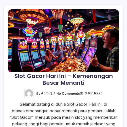
Slot Gacor Hari Ini – Kemenangan
Besar Menanti
On
By
Admin
3 Min Read
No Comments
Slot
Gacor
Selamat datang di dunia Slot Gacor Hari Ini, di
Hari
Ini
mana kemenangan besar menanti para pemain. Istilah
–
Kemenangan
“Slot Gacor” merujuk pada mesin slot yang memberikan
Besar
Menanti
peluang tinggi bagi pemain untuk meraih jackpot yang