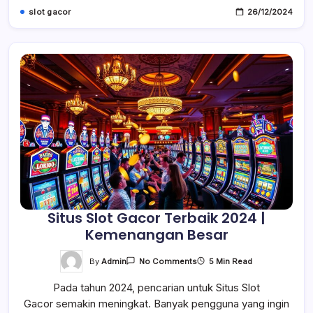
slot gacor
26/12/2024
Situs Slot Gacor Terbaik 2024 |
Kemenangan Besar
On
By
Admin
5 Min Read
No Comments
Situs
Slot
Pada tahun 2024, pencarian untuk Situs Slot
Gacor
Terbaik
Gacor semakin meningkat. Banyak pengguna yang ingin
2024