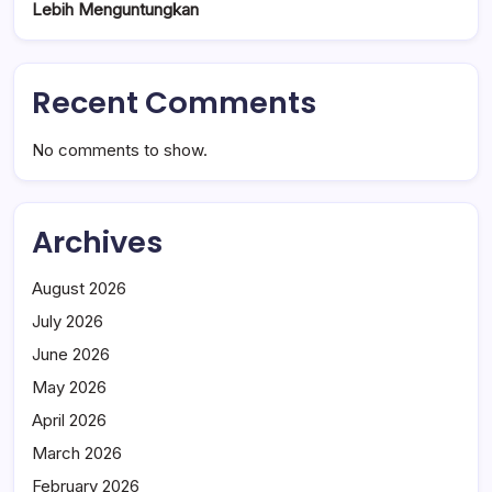
Lebih Menguntungkan
Recent Comments
No comments to show.
Archives
August 2026
July 2026
June 2026
May 2026
April 2026
March 2026
February 2026