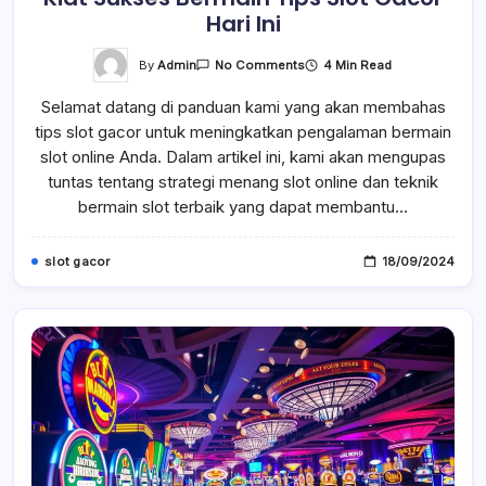
Hari Ini
On
By
Admin
4 Min Read
No Comments
Kiat
Sukses
Selamat datang di panduan kami yang akan membahas
Bermain
Tips
tips slot gacor untuk meningkatkan pengalaman bermain
Slot
Gacor
slot online Anda. Dalam artikel ini, kami akan mengupas
Hari
Ini
tuntas tentang strategi menang slot online dan teknik
bermain slot terbaik yang dapat membantu…
slot gacor
18/09/2024