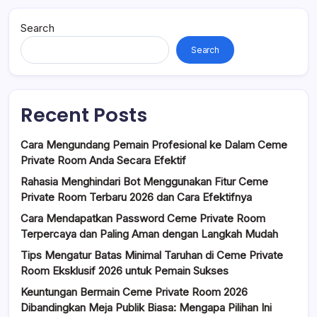
Search
Search
Recent Posts
Cara Mengundang Pemain Profesional ke Dalam Ceme
Private Room Anda Secara Efektif
Rahasia Menghindari Bot Menggunakan Fitur Ceme
Private Room Terbaru 2026 dan Cara Efektifnya
Cara Mendapatkan Password Ceme Private Room
Terpercaya dan Paling Aman dengan Langkah Mudah
Tips Mengatur Batas Minimal Taruhan di Ceme Private
Room Eksklusif 2026 untuk Pemain Sukses
Keuntungan Bermain Ceme Private Room 2026
Dibandingkan Meja Publik Biasa: Mengapa Pilihan Ini