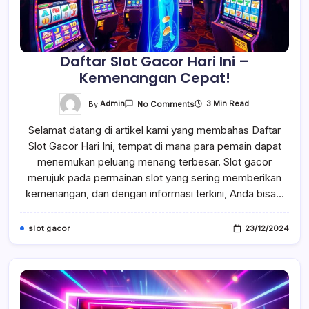
Daftar Slot Gacor Hari Ini –
Kemenangan Cepat!
On
By
Admin
3 Min Read
No Comments
Daftar
Slot
Selamat datang di artikel kami yang membahas Daftar
Gacor
Hari
Slot Gacor Hari Ini, tempat di mana para pemain dapat
Ini
–
menemukan peluang menang terbesar. Slot gacor
Kemenangan
Cepat!
merujuk pada permainan slot yang sering memberikan
kemenangan, dan dengan informasi terkini, Anda bisa…
slot gacor
23/12/2024