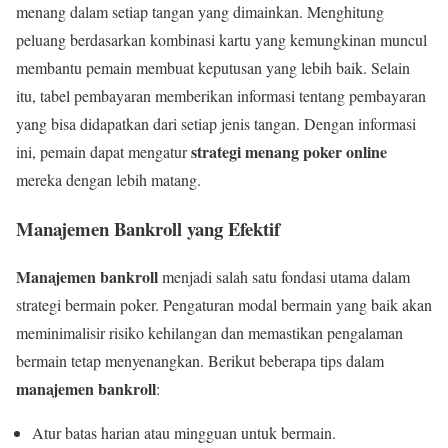
menang dalam setiap tangan yang dimainkan. Menghitung
peluang berdasarkan kombinasi kartu yang kemungkinan muncul
membantu pemain membuat keputusan yang lebih baik. Selain
itu, tabel pembayaran memberikan informasi tentang pembayaran
yang bisa didapatkan dari setiap jenis tangan. Dengan informasi
strategi menang poker online
ini, pemain dapat mengatur
mereka dengan lebih matang.
Manajemen Bankroll yang Efektif
Manajemen bankroll
menjadi salah satu fondasi utama dalam
strategi bermain poker. Pengaturan modal bermain yang baik akan
meminimalisir risiko kehilangan dan memastikan pengalaman
bermain tetap menyenangkan. Berikut beberapa tips dalam
manajemen bankroll
:
Atur batas harian atau mingguan untuk bermain.