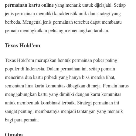
permainan kartu online
yang menarik untuk dijelajahi. Setiap
jenis permainan memiliki karakteristik unik dan strategi yang
berbeda. Mengenal jenis permainan tersebut dapat membantu
pemain meningkatkan peluang memenangkan taruhan.
Texas Hold’em
Texas Hold’em merupakan bentuk permainan poker paling
populer di Indonesia. Dalam permainan ini, setiap pemain
menerima dua kartu pribadi yang hanya bisa mereka lihat,
sementara lima kartu komunitas dibagikan di meja. Pemain harus
menggabungkan kartu yang dimiliki dengan kartu komunitas
untuk membentuk kombinasi terbaik. Strategi permainan ini
sangat penting, membuatnya menjadi tantangan yang menarik
bagi para pemain.
Omaha