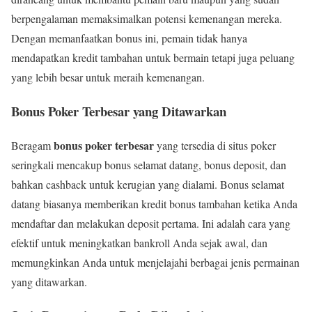
berpengalaman memaksimalkan potensi kemenangan mereka.
Dengan memanfaatkan bonus ini, pemain tidak hanya
mendapatkan kredit tambahan untuk bermain tetapi juga peluang
yang lebih besar untuk meraih kemenangan.
Bonus Poker Terbesar yang Ditawarkan
bonus poker terbesar
Beragam
yang tersedia di situs poker
seringkali mencakup bonus selamat datang, bonus deposit, dan
bahkan cashback untuk kerugian yang dialami. Bonus selamat
datang biasanya memberikan kredit bonus tambahan ketika Anda
mendaftar dan melakukan deposit pertama. Ini adalah cara yang
efektif untuk meningkatkan bankroll Anda sejak awal, dan
memungkinkan Anda untuk menjelajahi berbagai jenis permainan
yang ditawarkan.