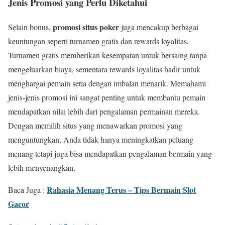
Jenis Promosi yang Perlu Diketahui
promosi situs poker
Selain bonus,
juga mencakup berbagai
keuntungan seperti turnamen gratis dan rewards loyalitas.
Turnamen gratis memberikan kesempatan untuk bersaing tanpa
mengeluarkan biaya, sementara rewards loyalitas hadir untuk
menghargai pemain setia dengan imbalan menarik. Memahami
jenis-jenis promosi ini sangat penting untuk membantu pemain
mendapatkan nilai lebih dari pengalaman permainan mereka.
Dengan memilih situs yang menawarkan promosi yang
menguntungkan, Anda tidak hanya meningkatkan peluang
menang tetapi juga bisa mendapatkan pengalaman bermain yang
lebih menyenangkan.
Rahasia Menang Terus – Tips Bermain Slot
Baca Juga :
Gacor