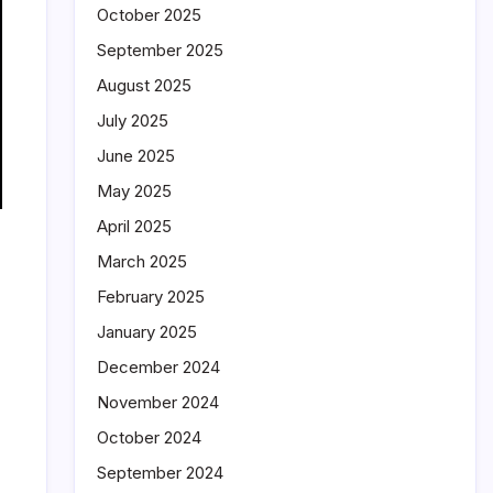
October 2025
September 2025
August 2025
July 2025
June 2025
May 2025
April 2025
March 2025
February 2025
January 2025
December 2024
November 2024
October 2024
September 2024