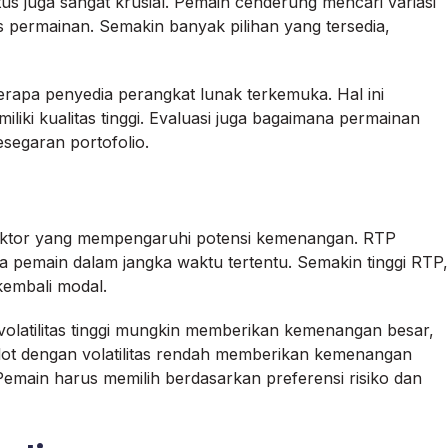
us juga sangat krusial. Pemain cenderung mencari variasi
s permainan. Semakin banyak pilihan yang tersedia,
rapa penyedia perangkat lunak terkemuka. Hal ini
ki kualitas tinggi. Evaluasi juga bagaimana permainan
segaran portofolio.
a faktor yang mempengaruhi potensi kemenangan. RTP
pemain dalam jangka waktu tertentu. Semakin tinggi RTP,
embali modal.
 volatilitas tinggi mungkin memberikan kemenangan besar,
slot dengan volatilitas rendah memberikan kemenangan
. Pemain harus memilih berdasarkan preferensi risiko dan