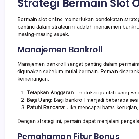
Strategi Bermain Slot 
Bermain slot online memerlukan pendekatan strat
penting dalam strategi ini adalah manajemen bankr
masing-masing aspek.
Manajemen Bankroll
Manajemen bankroll sangat penting dalam permaina
digunakan sebelum mulai bermain. Pemain disaran
kemenangan.
Tetapkan Anggaran
: Tentukan jumlah uang yang
Bagi Uang
: Bagi bankroll menjadi beberapa ses
Patuhi Rencana
: Jika mencapai batas kerugian,
Dengan strategi ini, pemain dapat menjalani pengal
Pemahaman Fitur Bonus