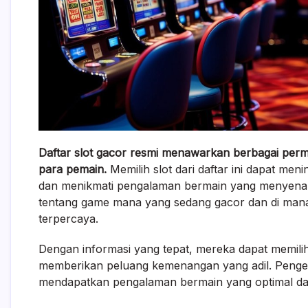
Daftar slot gacor resmi menawarkan berbagai perma
para pemain.
Memilih slot dari daftar ini dapat m
dan menikmati pengalaman bermain yang menyenan
tentang game mana yang sedang gacor dan di ma
terpercaya.
Dengan informasi yang tepat, mereka dapat memilih
memberikan peluang kemenangan yang adil. Penget
mendapatkan pengalaman bermain yang optimal d