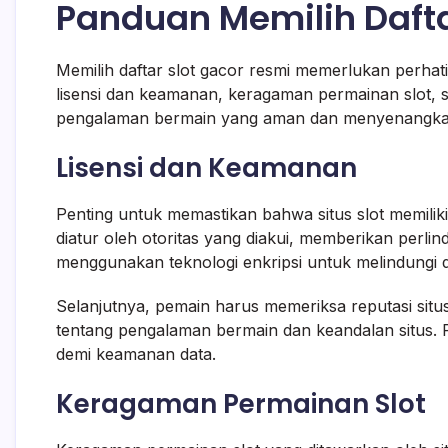
Panduan Memilih Dafta
Memilih daftar slot gacor resmi memerlukan perha
lisensi dan keamanan, keragaman permainan slot, se
pengalaman bermain yang aman dan menyenangka
Lisensi dan Keamanan
Penting untuk memastikan bahwa situs slot memiliki
diatur oleh otoritas yang diakui, memberikan perlin
menggunakan teknologi enkripsi untuk melindungi d
Selanjutnya, pemain harus memeriksa reputasi sit
tentang pengalaman bermain dan keandalan situs. Pa
demi keamanan data.
Keragaman Permainan Slot