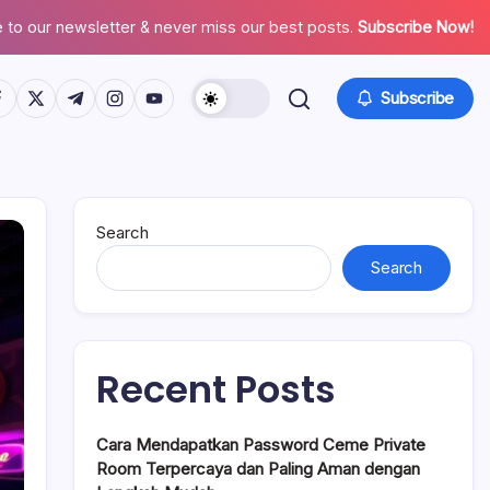
 to our newsletter & never miss our best posts.
Subscribe Now!
tps://www.facebook.com/
https://twitter.com/
https://t.me/
https://www.instagram.com/
https://youtube.com/
Subscribe
Search
Search
Recent Posts
Cara Mendapatkan Password Ceme Private
Room Terpercaya dan Paling Aman dengan