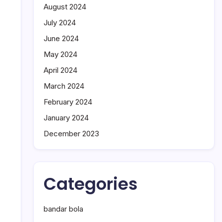
August 2024
July 2024
June 2024
May 2024
April 2024
March 2024
February 2024
January 2024
December 2023
Categories
bandar bola