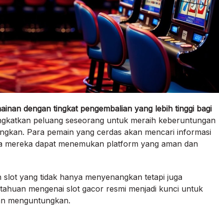
inan dengan tingkat pengembalian yang lebih tinggi bagi
eningkatkan peluang seseorang untuk meraih keberuntungan
gkan. Para pemain yang cerdas akan mencari informasi
na mereka dapat menemukan platform yang aman dan
 slot yang tidak hanya menyenangkan tetapi juga
ahuan mengenai slot gacor resmi menjadi kunci untuk
an menguntungkan.