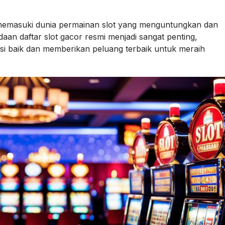
memasuki dunia permainan slot yang menguntungkan dan
daan daftar slot gacor resmi menjadi sangat penting,
asi baik dan memberikan peluang terbaik untuk meraih