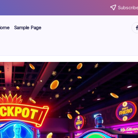
Subscribe
ht
ome
Sample Page