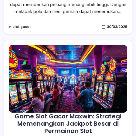
Maksimal
dapat memberikan peluang menang lebih tinggi. Dengan
melacak pola dan tren, pemain dapat menemukan…
slot gacor
30/03/2025
Game Slot Gacor Maxwin: Strategi
Memenangkan Jackpot Besar di
Permainan Slot