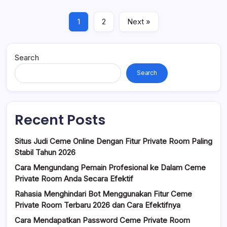
1
2
Next »
Search
Search
Recent Posts
Situs Judi Ceme Online Dengan Fitur Private Room Paling
Stabil Tahun 2026
Cara Mengundang Pemain Profesional ke Dalam Ceme
Private Room Anda Secara Efektif
Rahasia Menghindari Bot Menggunakan Fitur Ceme
Private Room Terbaru 2026 dan Cara Efektifnya
Cara Mendapatkan Password Ceme Private Room