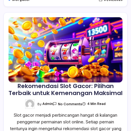
Rekomendasi Slot Gacor: Pilihan
Terbaik untuk Kemenangan Maksimal
On
By
Admin
4 Min Read
No Comments
Rekomendasi
Slot
Slot gacor menjadi perbincangan hangat di kalangan
Gacor:
Pilihan
penggemar permainan slot online. Setiap pemain
Terbaik
Untuk
tentunya ingin mengetahui rekomendasi slot gacor yang
Kemenangan