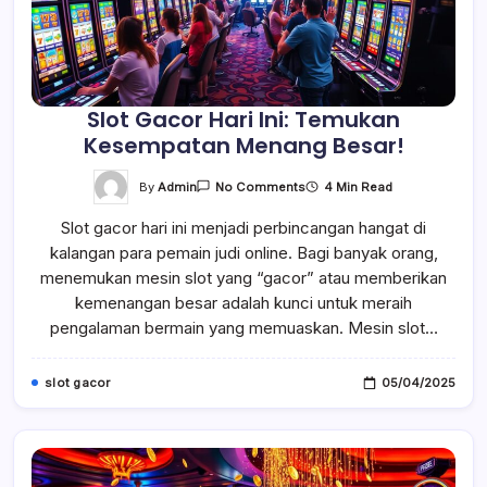
Slot Gacor Hari Ini: Temukan
Kesempatan Menang Besar!
On
By
Admin
4 Min Read
No Comments
Slot
Gacor
Slot gacor hari ini menjadi perbincangan hangat di
Hari
Ini:
kalangan para pemain judi online. Bagi banyak orang,
Temukan
Kesempatan
menemukan mesin slot yang “gacor” atau memberikan
Menang
Besar!
kemenangan besar adalah kunci untuk meraih
pengalaman bermain yang memuaskan. Mesin slot…
slot gacor
05/04/2025