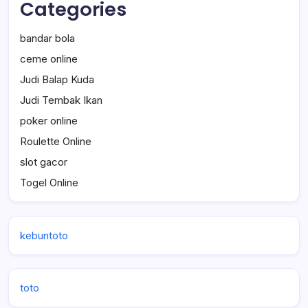
Categories
bandar bola
ceme online
Judi Balap Kuda
Judi Tembak Ikan
poker online
Roulette Online
slot gacor
Togel Online
kebuntoto
toto