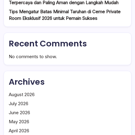
Terpercaya dan Paling Aman dengan Langkah Mudah
Tips Mengatur Batas Minimal Taruhan di Ceme Private
Room Eksklusif 2026 untuk Pemain Sukses
Recent Comments
No comments to show.
Archives
August 2026
July 2026
June 2026
May 2026
April 2026