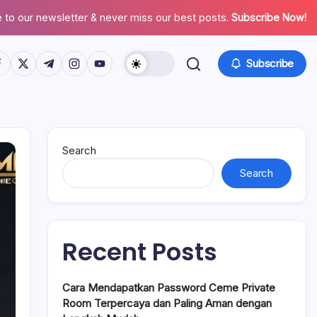
 to our newsletter & never miss our best posts.
Subscribe Now!
tps://www.facebook.com/
https://twitter.com/
https://t.me/
https://www.instagram.com/
https://youtube.com/
Subscribe
Search
Search
Recent Posts
Cara Mendapatkan Password Ceme Private
Room Terpercaya dan Paling Aman dengan