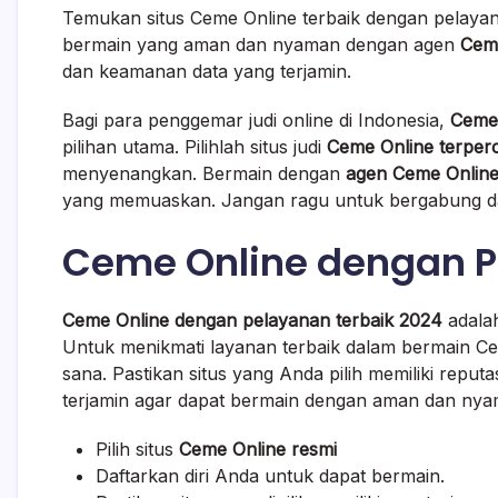
Temukan situs Ceme Online terbaik dengan pelayana
bermain yang aman dan nyaman dengan agen
Ceme
dan keamanan data yang terjamin.
Bagi para penggemar judi online di Indonesia,
Ceme 
pilihan utama. Pilihlah situs judi
Ceme Online terper
menyenangkan. Bermain dengan
agen Ceme Online
yang memuaskan. Jangan ragu untuk bergabung dan
Ceme Online dengan P
Ceme Online dengan pelayanan terbaik 2024
adalah
Untuk menikmati layanan terbaik dalam bermain Cem
sana. Pastikan situs yang Anda pilih memiliki rep
terjamin agar dapat bermain dengan aman dan nya
Pilih situs
Ceme Online resmi
Daftarkan diri Anda untuk dapat bermain.