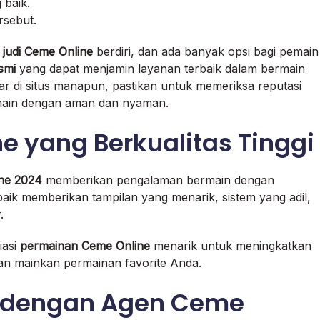
 baik.
rsebut.
s judi Ceme Online
berdiri, dan ada banyak opsi bagi pemain
smi
yang dapat menjamin layanan terbaik dalam bermain
 di situs manapun, pastikan untuk memeriksa reputasi
rmain dengan aman dan nyaman.
 yang Berkualitas Tinggi
ine 2024
memberikan pengalaman bermain dengan
rbaik memberikan tampilan yang menarik, sistem yang adil,
.
iasi
permainan Ceme Online
menarik untuk meningkatkan
an mainkan permainan favorite Anda.
g dengan Agen Ceme