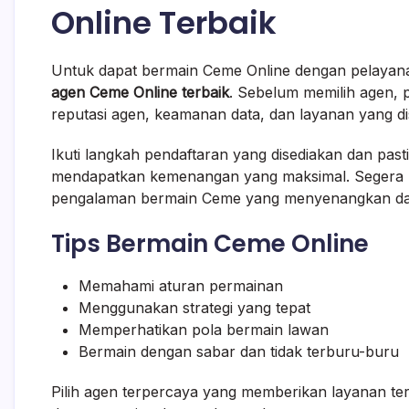
Online Terbaik
Untuk dapat bermain Ceme Online dengan pelayana
agen Ceme Online terbaik
. Sebelum memilih agen, 
reputasi agen, keamanan data, dan layanan yang di
Ikuti langkah pendaftaran yang disediakan dan pas
mendapatkan kemenangan yang maksimal. Segera
pengalaman bermain Ceme yang menyenangkan d
Tips Bermain Ceme Online
Memahami aturan permainan
Menggunakan strategi yang tepat
Memperhatikan pola bermain lawan
Bermain dengan sabar dan tidak terburu-buru
Pilih agen terpercaya yang memberikan layanan t