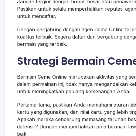
Jangan tergiur dengan bonus besar atau penawaran
Pastikan untuk selalu memperhatikan reputasi age
untuk mendaftar.
Dengan bergabung dengan agen Ceme Online terba
kualitas terbaik. Segera daftar dan bergabung de
bermain yang terbaik.
Strategi Bermain Ceme 
Bermain Ceme Online merupakan aktivitas yang s
dalam permainan ini, tidak hanya mengandalkan keb
untuk meningkatkan peluang kemenangan Anda.
Pertama-tama, pastikan Anda memahami aturan
pe
kartu yang digunakan, dan nilai kartu yang lebih ti
Apakah mereka cenderung memasang taruhan besar 
defensif? Dengan memperhatikan pola bermain law
baik.