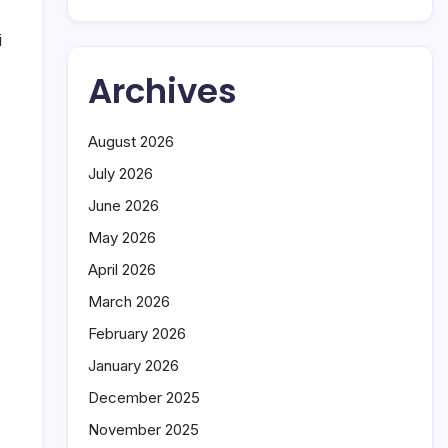
i
Archives
August 2026
July 2026
June 2026
May 2026
April 2026
March 2026
February 2026
January 2026
December 2025
November 2025