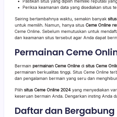
Pastikan situs yang dipilih memiliki reputasi yang
Periksa keamanan data yang disediakan situs te
Seiring bertambahnya waktu, semakin banyak
situ
untuk memilih. Namun, hanya situs
Ceme Online re
Ceme Online. Sebelum memutuskan untuk mendaftar
dan keamanan situs tersebut agar Anda dapat be
Permainan Ceme Online
Bermain
permainan Ceme Online
di
situs Ceme Onl
permainan berkualitas tinggi. Situs Ceme Online te
dan pengalaman bermain yang seru dan menghibur
Pilih
situs Ceme Online 2024
yang menyediakan var
keseruan bermain Anda. Dengarkan insting Anda d
Daftar dan Bergabun