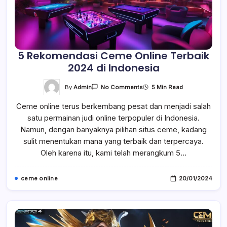
5 Rekomendasi Ceme Online Terbaik
2024 di Indonesia
On
By
Admin
5 Min Read
No Comments
5
Rekomendasi
Ceme online terus berkembang pesat dan menjadi salah
Ceme
Online
satu permainan judi online terpopuler di Indonesia.
Terbaik
2024
Namun, dengan banyaknya pilihan situs ceme, kadang
Di
Indonesia
sulit menentukan mana yang terbaik dan terpercaya.
Oleh karena itu, kami telah merangkum 5…
ceme online
20/01/2024