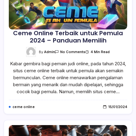
Ceme Online Terbaik untuk Pemula
2024 – Panduan Memilih
On
By
Admin
4 Min Read
No Comments
Ceme
Online
Kabar gembira bagi pemain judi online, pada tahun 2024,
Terbaik
Untuk
situs ceme online terbaik untuk pemula akan semakin
Pemula
2024
bermunculan. Ceme online menawarkan pengalaman
–
Panduan
bermain yang menarik dan mudah dipelajari, sehingga
Memilih
cocok bagi pemula. Namun, memilih situs ceme…
ceme online
15/01/2024