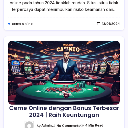
Aman
online pada tahun 2024 tidaklah mudah. Situs-situs tidak
&
terpercaya dapat menimbulkan risiko keamanan dan…
Terpercaya
ceme online
13/01/2024
Ceme Online dengan Bonus Terbesar
2024 | Raih Keuntungan
On
By
Admin
4 Min Read
No Comments