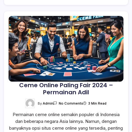
Ceme Online Paling Fair 2024 –
Permainan Adil
On
By
Admin
3 Min Read
No Comments
Ceme
Online
Permainan ceme online semakin populer di Indonesia
Paling
Fair
dan beberapa negara Asia lainnya. Namun, dengan
2024
–
banyaknya opsi situs ceme online yang tersedia, penting
Permainan