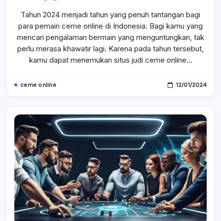
Ceme
Online
Tahun 2024 menjadi tahun yang penuh tantangan bagi
Dengan
Bonus
para pemain ceme online di Indonesia. Bagi kamu yang
Terbesar
2024
mencari pengalaman bermain yang menguntungkan, tak
|
Raih
perlu merasa khawatir lagi. Karena pada tahun tersebut,
Keuntungan
kamu dapat menemukan situs judi ceme online…
ceme online
12/01/2024