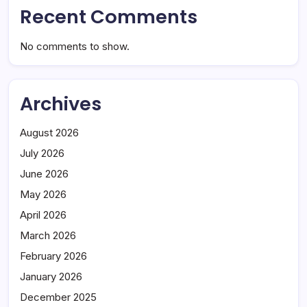
Recent Comments
No comments to show.
Archives
August 2026
July 2026
June 2026
May 2026
April 2026
March 2026
February 2026
January 2026
December 2025