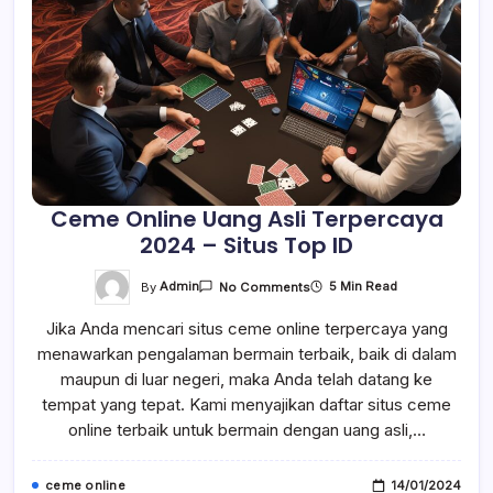
Ceme Online Uang Asli Terpercaya
2024 – Situs Top ID
On
By
Admin
5 Min Read
No Comments
Ceme
Online
Jika Anda mencari situs ceme online terpercaya yang
Uang
Asli
menawarkan pengalaman bermain terbaik, baik di dalam
Terpercaya
2024
maupun di luar negeri, maka Anda telah datang ke
–
Situs
tempat yang tepat. Kami menyajikan daftar situs ceme
Top
online terbaik untuk bermain dengan uang asli,…
ID
ceme online
14/01/2024