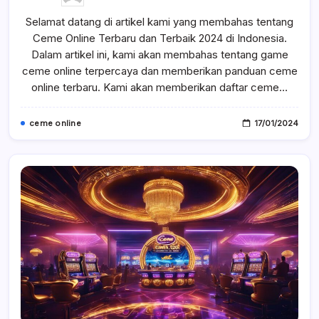
Ceme
Online
Selamat datang di artikel kami yang membahas tentang
Terbaru
Dan
Ceme Online Terbaru dan Terbaik 2024 di Indonesia.
Terbaik
2024
Dalam artikel ini, kami akan membahas tentang game
Di
Indonesia
ceme online terpercaya dan memberikan panduan ceme
online terbaru. Kami akan memberikan daftar ceme…
ceme online
17/01/2024