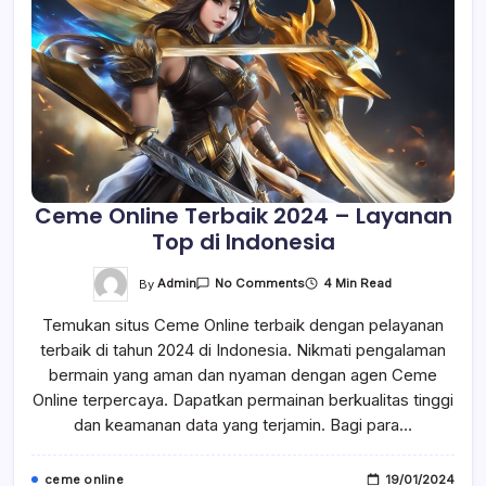
Ceme Online Terbaik 2024 – Layanan
Top di Indonesia
On
By
Admin
4 Min Read
No Comments
Ceme
Online
Temukan situs Ceme Online terbaik dengan pelayanan
Terbaik
2024
terbaik di tahun 2024 di Indonesia. Nikmati pengalaman
–
Layanan
bermain yang aman dan nyaman dengan agen Ceme
Top
Di
Online terpercaya. Dapatkan permainan berkualitas tinggi
Indonesia
dan keamanan data yang terjamin. Bagi para…
ceme online
19/01/2024