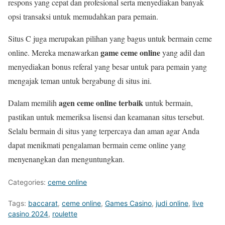
respons yang cepat dan profesional serta menyediakan banyak
opsi transaksi untuk memudahkan para pemain.
Situs C juga merupakan pilihan yang bagus untuk bermain ceme
game ceme online
online. Mereka menawarkan
yang adil dan
menyediakan bonus referal yang besar untuk para pemain yang
mengajak teman untuk bergabung di situs ini.
agen ceme online terbaik
Dalam memilih
untuk bermain,
pastikan untuk memeriksa lisensi dan keamanan situs tersebut.
Selalu bermain di situs yang terpercaya dan aman agar Anda
dapat menikmati pengalaman bermain ceme online yang
menyenangkan dan menguntungkan.
Categories:
ceme online
Tags:
baccarat
,
ceme online
,
Games Casino
,
judi online
,
live
casino 2024
,
roulette