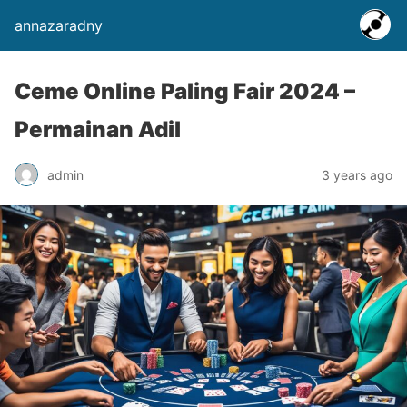
annazaradny
Ceme Online Paling Fair 2024 –
Permainan Adil
admin
3 years ago