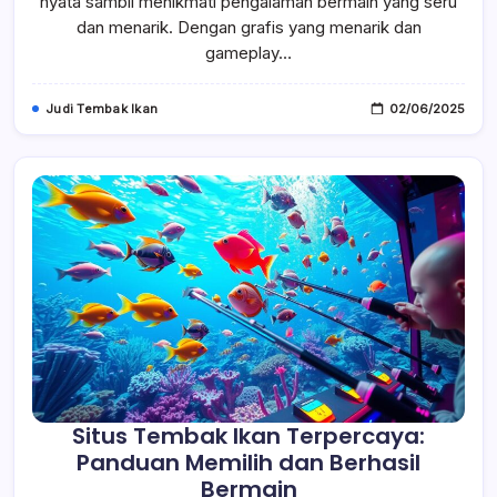
nyata sambil menikmati pengalaman bermain yang seru
Memenangkan
dan menarik. Dengan grafis yang menarik dan
Hadiah
Besar
gameplay…
Judi Tembak Ikan
02/06/2025
Situs Tembak Ikan Terpercaya:
Panduan Memilih dan Berhasil
Bermain