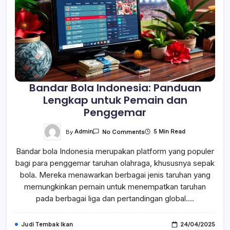
Bandar Bola Indonesia: Panduan
Lengkap untuk Pemain dan
Penggemar
On
By
Admin
5 Min Read
No Comments
Bandar
Bola
Bandar bola Indonesia merupakan platform yang populer
Indonesia:
Panduan
bagi para penggemar taruhan olahraga, khususnya sepak
Lengkap
Untuk
bola. Mereka menawarkan berbagai jenis taruhan yang
Pemain
Dan
memungkinkan pemain untuk menempatkan taruhan
Penggemar
pada berbagai liga dan pertandingan global.…
Judi Tembak Ikan
24/04/2025