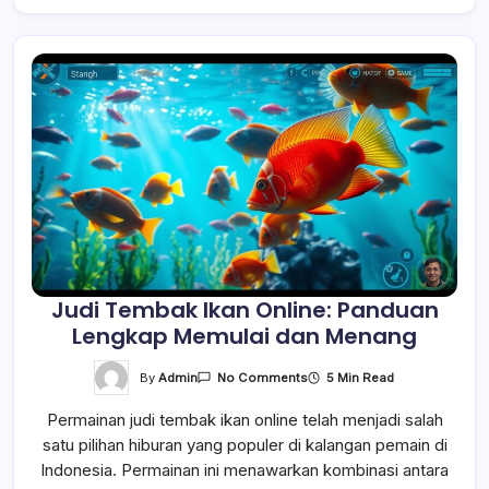
Judi Tembak Ikan Online: Panduan
Lengkap Memulai dan Menang
On
By
Admin
5 Min Read
No Comments
Judi
Tembak
Permainan judi tembak ikan online telah menjadi salah
Ikan
Online:
satu pilihan hiburan yang populer di kalangan pemain di
Panduan
Lengkap
Indonesia. Permainan ini menawarkan kombinasi antara
Memulai