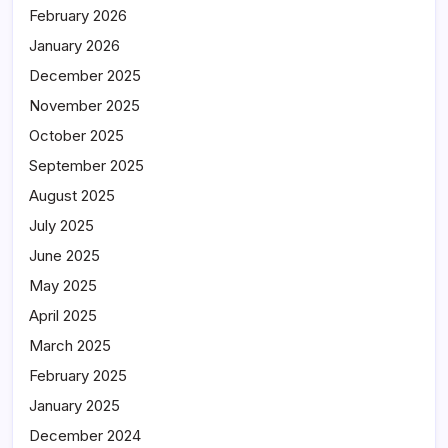
February 2026
January 2026
December 2025
November 2025
October 2025
September 2025
August 2025
July 2025
June 2025
May 2025
April 2025
March 2025
February 2025
January 2025
December 2024