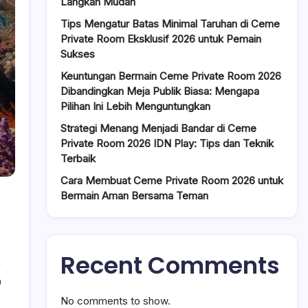
Langkah Mudah
Tips Mengatur Batas Minimal Taruhan di Ceme
Private Room Eksklusif 2026 untuk Pemain
Sukses
Keuntungan Bermain Ceme Private Room 2026
Dibandingkan Meja Publik Biasa: Mengapa
Pilihan Ini Lebih Menguntungkan
Strategi Menang Menjadi Bandar di Ceme
Private Room 2026 IDN Play: Tips dan Teknik
Terbaik
Cara Membuat Ceme Private Room 2026 untuk
Bermain Aman Bersama Teman
Recent Comments
0
No comments to show.