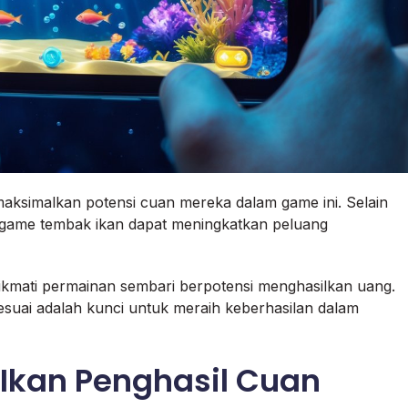
maksimalkan potensi cuan mereka dalam game ini. Selain
m game tembak ikan dapat meningkatkan peluang
kmati permainan sembari berpotensi menghasilkan uang.
suai adalah kunci untuk meraih keberhasilan dalam
Ikan Penghasil Cuan