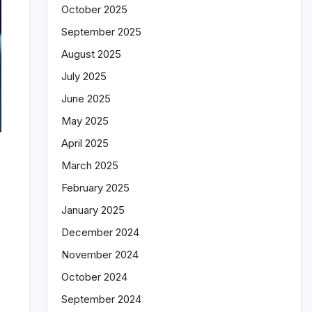
October 2025
September 2025
August 2025
July 2025
June 2025
May 2025
April 2025
March 2025
February 2025
January 2025
December 2024
November 2024
October 2024
September 2024