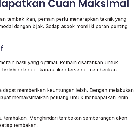
ndapatkan Cuan Maksimal
an tembak ikan, pemain perlu menerapkan teknik yang
 modal dengan bijak. Setiap aspek memiliki peran penting
f
eraih hasil yang optimal. Pemain disarankan untuk
terlebih dahulu, karena ikan tersebut memberikan
 dapat memberikan keuntungan lebih. Dengan melakukan
n dapat memaksimalkan peluang untuk mendapatkan lebih
ktu tembakan. Menghindari tembakan sembarangan akan
setiap tembakan.