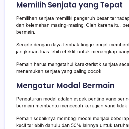
Memilih Senjata yang Tepat
Pemilihan senjata memiliki pengaruh besar terhadap
dan kelemahan masing-masing. Oleh karena itu, pen
bermain.
Senjata dengan daya tembak tinggi sangat membantu 
jangkauan luas lebih efektif untuk menangkap banya
Pemain harus mengetahui karakteristik senjata sec
menemukan senjata yang paling cocok.
Mengatur Modal Bermain
Pengaturan modal adalah aspek penting yang serin
bermain membantu mencegah kerugian yang tidak t
Pemain sebaiknya membagi modal menjadi beberap
kecil terlebih dahulu dan 50% lainnya untuk taruhan