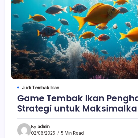
Judi Tembak Ikan
Game Tembak Ikan Penghas
Strategi untuk Maksimalk
By
admin
02/08/2025
5 Min Read