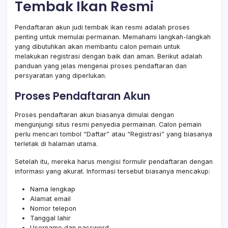
Tembak Ikan Resmi
Pendaftaran akun judi tembak ikan resmi adalah proses
penting untuk memulai permainan. Memahami langkah-langkah
yang dibutuhkan akan membantu calon pemain untuk
melakukan registrasi dengan baik dan aman. Berikut adalah
panduan yang jelas mengenai proses pendaftaran dan
persyaratan yang diperlukan.
Proses Pendaftaran Akun
Proses pendaftaran akun biasanya dimulai dengan
mengunjungi situs resmi penyedia permainan. Calon pemain
perlu mencari tombol “Daftar” atau “Registrasi” yang biasanya
terletak di halaman utama.
Setelah itu, mereka harus mengisi formulir pendaftaran dengan
informasi yang akurat. Informasi tersebut biasanya mencakup:
Nama lengkap
Alamat email
Nomor telepon
Tanggal lahir
Username dan password