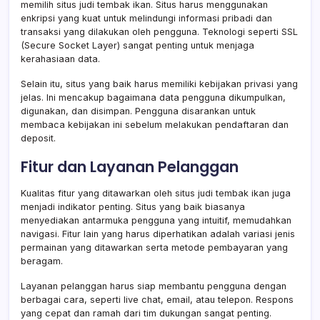
memilih situs judi tembak ikan. Situs harus menggunakan
enkripsi yang kuat untuk melindungi informasi pribadi dan
transaksi yang dilakukan oleh pengguna. Teknologi seperti SSL
(Secure Socket Layer) sangat penting untuk menjaga
kerahasiaan data.
Selain itu, situs yang baik harus memiliki kebijakan privasi yang
jelas. Ini mencakup bagaimana data pengguna dikumpulkan,
digunakan, dan disimpan. Pengguna disarankan untuk
membaca kebijakan ini sebelum melakukan pendaftaran dan
deposit.
Fitur dan Layanan Pelanggan
Kualitas fitur yang ditawarkan oleh situs judi tembak ikan juga
menjadi indikator penting. Situs yang baik biasanya
menyediakan antarmuka pengguna yang intuitif, memudahkan
navigasi. Fitur lain yang harus diperhatikan adalah variasi jenis
permainan yang ditawarkan serta metode pembayaran yang
beragam.
Layanan pelanggan harus siap membantu pengguna dengan
berbagai cara, seperti live chat, email, atau telepon. Respons
yang cepat dan ramah dari tim dukungan sangat penting.