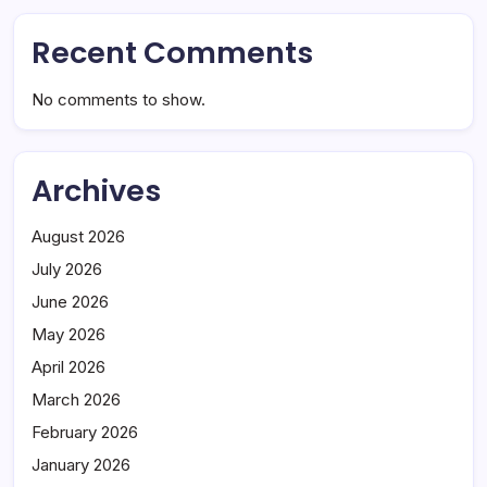
Recent Comments
No comments to show.
Archives
August 2026
July 2026
June 2026
May 2026
April 2026
March 2026
February 2026
January 2026