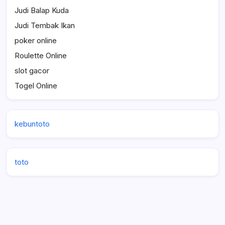
Judi Balap Kuda
Judi Tembak Ikan
poker online
Roulette Online
slot gacor
Togel Online
kebuntoto
toto