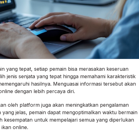
in yang tepat, setiap pemain bisa merasakan keseruan
lih jenis senjata yang tepat hingga memahami karakteristik
memengaruhi hasilnya. Menguasai informasi tersebut akan
nline dengan lebih percaya diri.
kan oleh platform juga akan meningkatkan pengalaman
n yang jelas, pemain dapat mengoptimalkan waktu bermain
ah kesempatan untuk mempelajari semua yang diperlukan
ikan online.