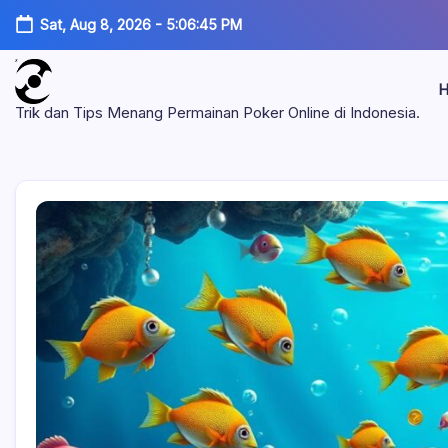
Skip
Sat, Aug 8, 2026
-
5:06:46 PM
to
content
H
annazaradny
Trik dan Tips Menang Permainan Poker Online di Indonesia.