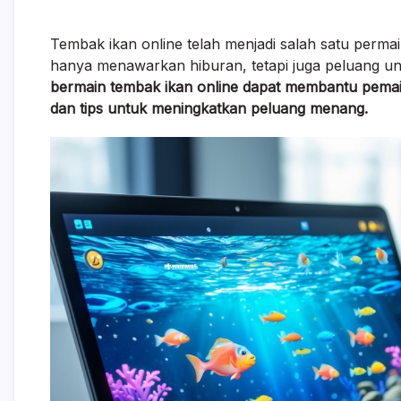
Tembak ikan online telah menjadi salah satu permai
hanya menawarkan hiburan, tetapi juga peluang 
bermain tembak ikan online dapat membantu pemain
dan tips untuk meningkatkan peluang menang.