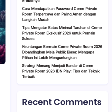
Efektifnya
Cara Mendapatkan Password Ceme Private
Room Terpercaya dan Paling Aman dengan
Langkah Mudah
Tips Mengatur Batas Minimal Taruhan di Ceme
Private Room Eksklusif 2026 untuk Pemain
Sukses
Keuntungan Bermain Ceme Private Room 2026
Dibandingkan Meja Publik Biasa: Mengapa
Pilihan Ini Lebih Menguntungkan
Strategi Menang Menjadi Bandar di Ceme
Private Room 2026 IDN Play: Tips dan Teknik
Terbaik
Recent Comments
0