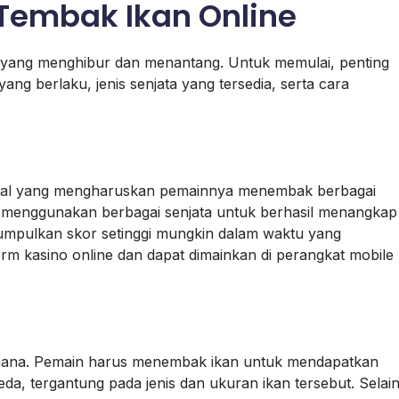
Tembak Ikan Online
s yang menghibur dan menantang. Untuk memulai, penting
g berlaku, jenis senjata yang tersedia, serta cara
gital yang mengharuskan pemainnya menembak berbagai
ain menggunakan berbagai senjata untuk berhasil menangkap
umpulkan skor setinggi mungkin dalam waktu yang
form kasino online dan dapat dimainkan di perangkat mobile
hana. Pemain harus menembak ikan untuk mendapatkan
beda, tergantung pada jenis dan ukuran ikan tersebut. Selai