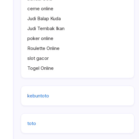
ceme online
Judi Balap Kuda
Judi Tembak Ikan
poker online
Roulette Online
slot gacor
Togel Online
kebuntoto
toto