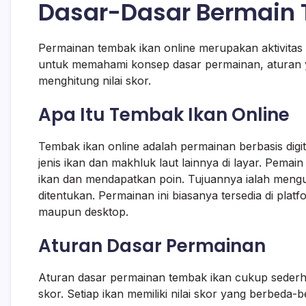
Dasar-Dasar Bermain 
Permainan tembak ikan online merupakan aktivita
untuk memahami konsep dasar permainan, aturan yan
menghitung nilai skor.
Apa Itu Tembak Ikan Online
Tembak ikan online adalah permainan berbasis di
jenis ikan dan makhluk laut lainnya di layar. Pem
ikan dan mendapatkan poin. Tujuannya ialah meng
ditentukan. Permainan ini biasanya tersedia di plat
maupun desktop.
Aturan Dasar Permainan
Aturan dasar permainan tembak ikan cukup seder
skor. Setiap ikan memiliki nilai skor yang berbeda-