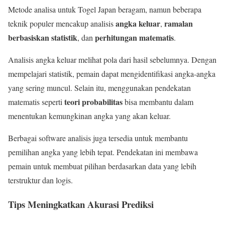
Metode analisa untuk Togel Japan beragam, namun beberapa
angka keluar
ramalan
teknik populer mencakup analisis
,
berbasiskan statistik
perhitungan matematis
, dan
.
Analisis angka keluar melihat pola dari hasil sebelumnya. Dengan
mempelajari statistik, pemain dapat mengidentifikasi angka-angka
yang sering muncul. Selain itu, menggunakan pendekatan
teori probabilitas
matematis seperti
bisa membantu dalam
menentukan kemungkinan angka yang akan keluar.
Berbagai software analisis juga tersedia untuk membantu
pemilihan angka yang lebih tepat. Pendekatan ini membawa
pemain untuk membuat pilihan berdasarkan data yang lebih
terstruktur dan logis.
Tips Meningkatkan Akurasi Prediksi