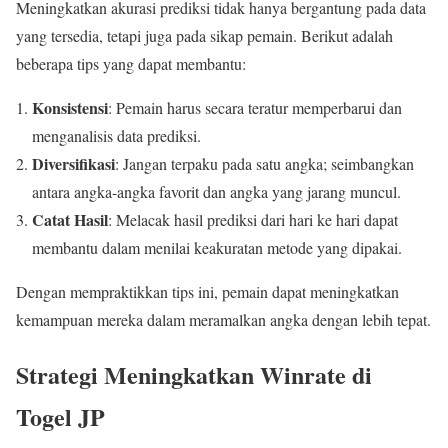
Meningkatkan akurasi prediksi tidak hanya bergantung pada data
yang tersedia, tetapi juga pada sikap pemain. Berikut adalah
beberapa tips yang dapat membantu:
Konsistensi
: Pemain harus secara teratur memperbarui dan
menganalisis data prediksi.
Diversifikasi
: Jangan terpaku pada satu angka; seimbangkan
antara angka-angka favorit dan angka yang jarang muncul.
Catat Hasil
: Melacak hasil prediksi dari hari ke hari dapat
membantu dalam menilai keakuratan metode yang dipakai.
Dengan mempraktikkan tips ini, pemain dapat meningkatkan
kemampuan mereka dalam meramalkan angka dengan lebih tepat.
Strategi Meningkatkan Winrate di
Togel JP