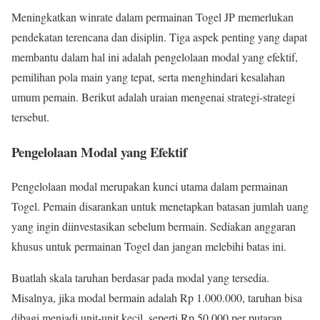
Meningkatkan winrate dalam permainan Togel JP memerlukan
pendekatan terencana dan disiplin. Tiga aspek penting yang dapat
membantu dalam hal ini adalah pengelolaan modal yang efektif,
pemilihan pola main yang tepat, serta menghindari kesalahan
umum pemain. Berikut adalah uraian mengenai strategi-strategi
tersebut.
Pengelolaan Modal yang Efektif
Pengelolaan modal merupakan kunci utama dalam permainan
Togel. Pemain disarankan untuk menetapkan batasan jumlah uang
yang ingin diinvestasikan sebelum bermain. Sediakan anggaran
khusus untuk permainan Togel dan jangan melebihi batas ini.
Buatlah skala taruhan berdasar pada modal yang tersedia.
Misalnya, jika modal bermain adalah Rp 1.000.000, taruhan bisa
dibagi menjadi unit-unit kecil, seperti Rp 50.000 per putaran.