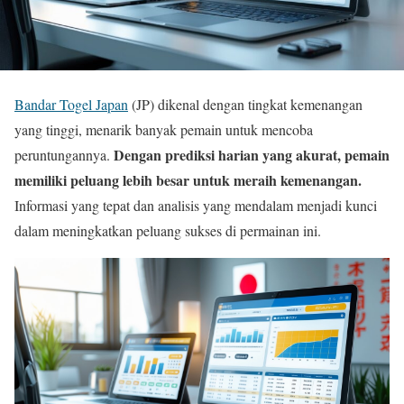
Bandar Togel Japan
(JP) dikenal dengan tingkat kemenangan
yang tinggi, menarik banyak pemain untuk mencoba
Dengan prediksi harian yang akurat, pemain
peruntungannya.
memiliki peluang lebih besar untuk meraih kemenangan.
Informasi yang tepat dan analisis yang mendalam menjadi kunci
dalam meningkatkan peluang sukses di permainan ini.