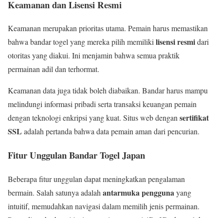
Keamanan dan Lisensi Resmi
Keamanan merupakan prioritas utama. Pemain harus memastikan
lisensi resmi
bahwa bandar togel yang mereka pilih memiliki
dari
otoritas yang diakui. Ini menjamin bahwa semua praktik
permainan adil dan terhormat.
Keamanan data juga tidak boleh diabaikan. Bandar harus mampu
melindungi informasi pribadi serta transaksi keuangan pemain
sertifikat
dengan teknologi enkripsi yang kuat. Situs web dengan
SSL
adalah pertanda bahwa data pemain aman dari pencurian.
Fitur Unggulan Bandar Togel Japan
Beberapa fitur unggulan dapat meningkatkan pengalaman
antarmuka pengguna
bermain. Salah satunya adalah
yang
intuitif, memudahkan navigasi dalam memilih jenis permainan.