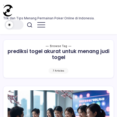
Skip
to
content
annazaradny
Trik dan Tips Menang Permainan Poker Online di Indonesia.
Browse Tag
prediksi togel akurat untuk menang judi
togel
7 Articles