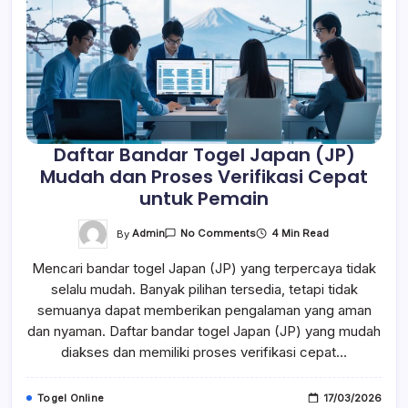
Daftar Bandar Togel Japan (JP)
Mudah dan Proses Verifikasi Cepat
untuk Pemain
On
By
Admin
4 Min Read
No Comments
Daftar
Bandar
Mencari bandar togel Japan (JP) yang terpercaya tidak
Togel
Japan
selalu mudah. Banyak pilihan tersedia, tetapi tidak
(JP)
Mudah
semuanya dapat memberikan pengalaman yang aman
Dan
Proses
dan nyaman. Daftar bandar togel Japan (JP) yang mudah
Verifikasi
diakses dan memiliki proses verifikasi cepat…
Cepat
Untuk
Pemain
Togel Online
17/03/2026