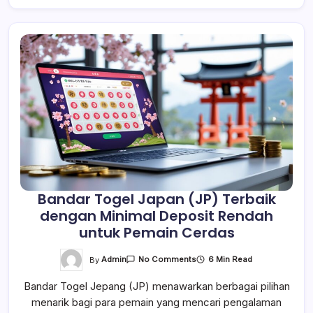
Bandar Togel Japan (JP) Terbaik
dengan Minimal Deposit Rendah
untuk Pemain Cerdas
On
By
Admin
6 Min Read
No Comments
Bandar
Togel
Bandar Togel Jepang (JP) menawarkan berbagai pilihan
Japan
(JP)
menarik bagi para pemain yang mencari pengalaman
Terbaik
Dengan