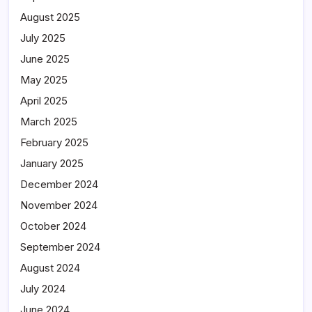
August 2025
July 2025
June 2025
May 2025
April 2025
March 2025
February 2025
January 2025
December 2024
November 2024
October 2024
September 2024
August 2024
July 2024
June 2024