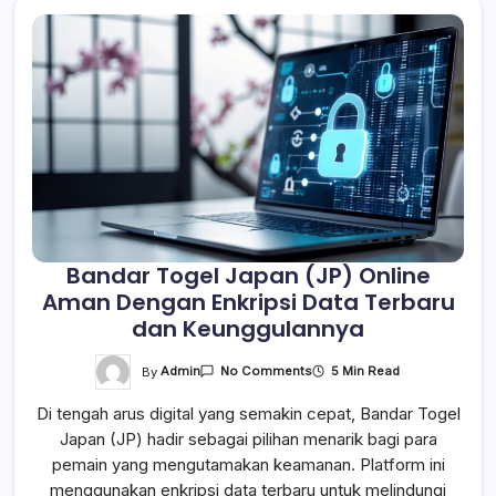
Bandar Togel Japan (JP) Online
Aman Dengan Enkripsi Data Terbaru
dan Keunggulannya
On
By
Admin
5 Min Read
No Comments
Bandar
Togel
Di tengah arus digital yang semakin cepat, Bandar Togel
Japan
(JP)
Japan (JP) hadir sebagai pilihan menarik bagi para
Online
Aman
pemain yang mengutamakan keamanan. Platform ini
Dengan
Enkripsi
menggunakan enkripsi data terbaru untuk melindungi