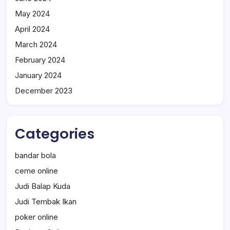
May 2024
April 2024
March 2024
February 2024
January 2024
December 2023
Categories
bandar bola
ceme online
Judi Balap Kuda
Judi Tembak Ikan
poker online