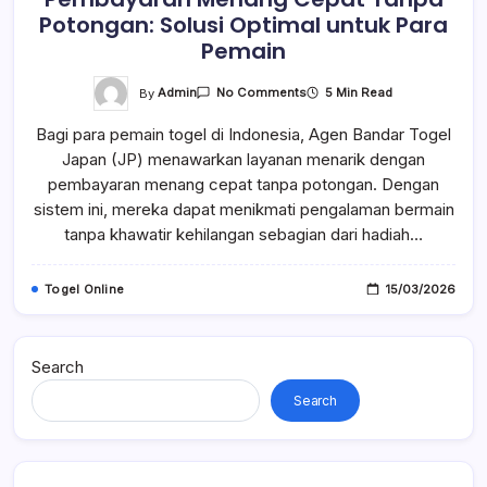
Potongan: Solusi Optimal untuk Para
Pemain
On
By
Admin
5 Min Read
No Comments
Agen
Bandar
Bagi para pemain togel di Indonesia, Agen Bandar Togel
Togel
Japan
Japan (JP) menawarkan layanan menarik dengan
(JP)
Pembayaran
pembayaran menang cepat tanpa potongan. Dengan
Menang
Cepat
sistem ini, mereka dapat menikmati pengalaman bermain
Tanpa
tanpa khawatir kehilangan sebagian dari hadiah…
Potongan:
Solusi
Optimal
Untuk
Togel Online
15/03/2026
Para
Pemain
Search
Search