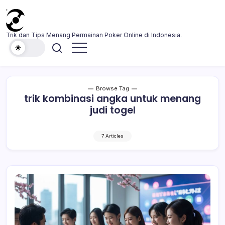
Skip
to
content
annazaradny
Trik dan Tips Menang Permainan Poker Online di Indonesia.
Browse Tag
trik kombinasi angka untuk menang
judi togel
7 Articles