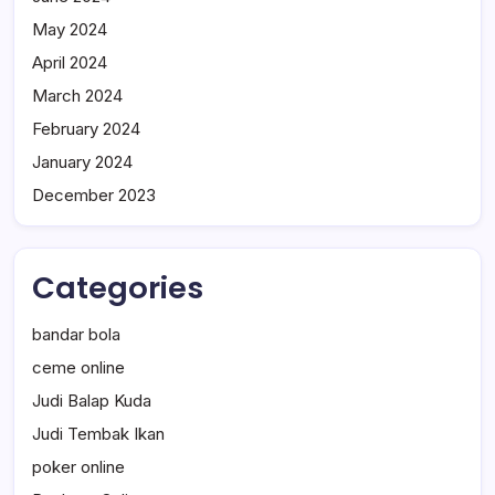
May 2024
April 2024
March 2024
February 2024
January 2024
December 2023
Categories
bandar bola
ceme online
Judi Balap Kuda
Judi Tembak Ikan
poker online