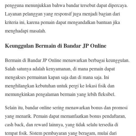
pengguna menunjukkan bahwa bandar tersebut dapat dipercaya.
Layanan pelanggan yang responsif juga menjadi bagian dari
kriteria ini, karena pemain dapat mengandalkan bantuan jika
menghadapi masalah.
Keunggulan Bermain di Bandar JP Online
Bermain di Bandar JP Online menawarkan berbagai keunggulan.
Salah satunya adalah kenyamanan, di mana pemain dapat
mengakses permainan kapan saja dan di mana saja. Ini
menghilangkan kebutuhan untuk pergi ke lokasi fisik dan
memungkinkan pengalaman bermain yang lebih fleksibel.
Selain itu, bandar online sering menawarkan bonus dan promosi
yang menarik. Pemain dapat memanfaatkan bonus pendaftaran,
cash back, dan reward lainnya, yang tidak selalu tersedia di
tempat fisik. Sistem pembayaran yang beragam, mulai dari