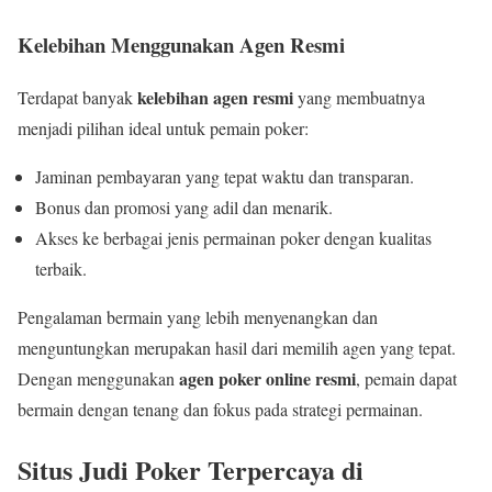
Kelebihan Menggunakan Agen Resmi
kelebihan agen resmi
Terdapat banyak
yang membuatnya
menjadi pilihan ideal untuk pemain poker:
Jaminan pembayaran yang tepat waktu dan transparan.
Bonus dan promosi yang adil dan menarik.
Akses ke berbagai jenis permainan poker dengan kualitas
terbaik.
Pengalaman bermain yang lebih menyenangkan dan
menguntungkan merupakan hasil dari memilih agen yang tepat.
agen poker online resmi
Dengan menggunakan
, pemain dapat
bermain dengan tenang dan fokus pada strategi permainan.
Situs Judi Poker Terpercaya di