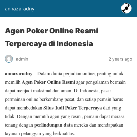
annazaradny
Agen Poker Online Resmi
Terpercaya di Indonesia
admin
2 years ago
annazaradny
– Dalam dunia perjudian online, penting untuk
Agen Poker Online Resmi
memilih
agar pengalaman bermain
dapat menjadi maksimal dan aman. Di Indonesia, pasar
permainan online berkembang pesat, dan setiap pemain harus
Situs Judi Poker Terpercaya
dapat membedakan
dari yang
tidak. Dengan memilih agen yang resmi, pemain dapat merasa
perlindungan data
tenang dengan
mereka dan mendapatkan
layanan pelanggan yang berkualitas.