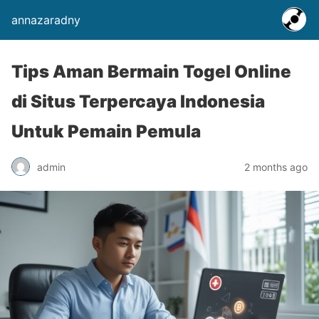
annazaradny
Tips Aman Bermain Togel Online
di Situs Terpercaya Indonesia
Untuk Pemain Pemula
admin
2 months ago