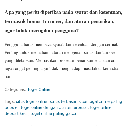
Apa yang perlu diperiksa pada syarat dan ketentuan,
termasuk bonus, turnover, dan aturan penarikan,
agar tidak merugikan pengguna?
Pengguna harus membaca syarat dan ketentuan dengan cermat.
Penting untuk memahami aturan mengenai bonus dan turnover
yang ditetapkan. Memastikan prosedur penarikan jelas dan adil
juga sangat penting agar tidak menghadapi masalah di kemudian
hari.
Categories:
Togel Online
Tags:
situs togel online bonus terbesar
,
situs togel online paling
populer
,
togel online dengan diskon terbesar
,
togel online
deposit kecil
,
togel online paling gacor