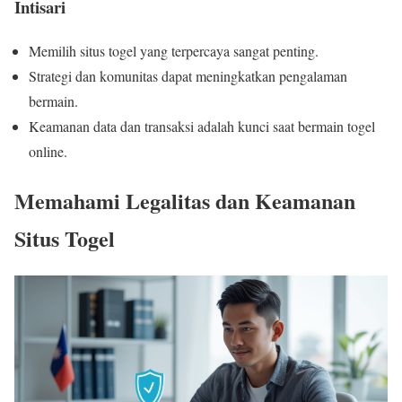
Intisari
Memilih situs togel yang terpercaya sangat penting.
Strategi dan komunitas dapat meningkatkan pengalaman
bermain.
Keamanan data dan transaksi adalah kunci saat bermain togel
online.
Memahami Legalitas dan Keamanan
Situs Togel