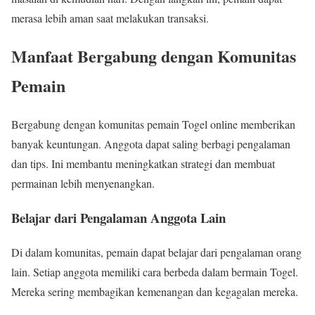
merasa lebih aman saat melakukan transaksi.
Manfaat Bergabung dengan Komunitas
Pemain
Bergabung dengan komunitas pemain Togel online memberikan
banyak keuntungan. Anggota dapat saling berbagi pengalaman
dan tips. Ini membantu meningkatkan strategi dan membuat
permainan lebih menyenangkan.
Belajar dari Pengalaman Anggota Lain
Di dalam komunitas, pemain dapat belajar dari pengalaman orang
lain. Setiap anggota memiliki cara berbeda dalam bermain Togel.
Mereka sering membagikan kemenangan dan kegagalan mereka.