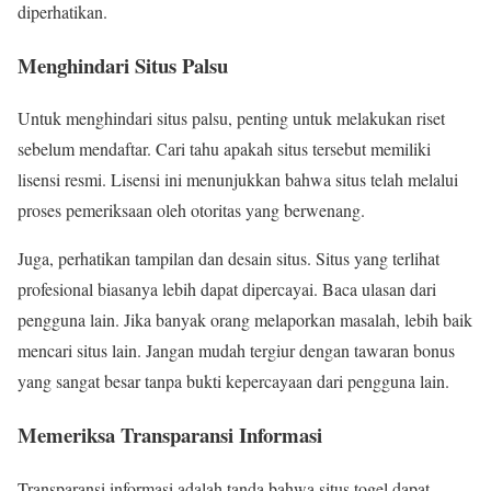
diperhatikan.
Menghindari Situs Palsu
Untuk menghindari situs palsu, penting untuk melakukan riset
sebelum mendaftar. Cari tahu apakah situs tersebut memiliki
lisensi resmi. Lisensi ini menunjukkan bahwa situs telah melalui
proses pemeriksaan oleh otoritas yang berwenang.
Juga, perhatikan tampilan dan desain situs. Situs yang terlihat
profesional biasanya lebih dapat dipercayai. Baca ulasan dari
pengguna lain. Jika banyak orang melaporkan masalah, lebih baik
mencari situs lain. Jangan mudah tergiur dengan tawaran bonus
yang sangat besar tanpa bukti kepercayaan dari pengguna lain.
Memeriksa Transparansi Informasi
Transparansi informasi adalah tanda bahwa situs togel dapat