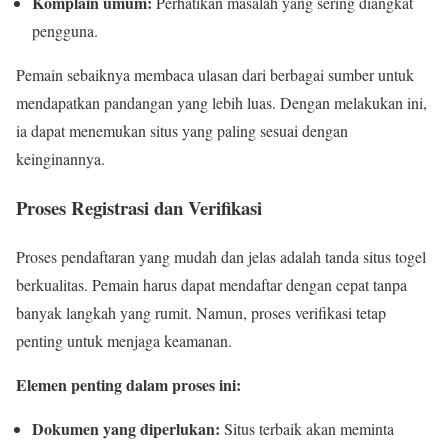
Komplain umum:
Perhatikan masalah yang sering diangkat
pengguna.
Pemain sebaiknya membaca ulasan dari berbagai sumber untuk
mendapatkan pandangan yang lebih luas. Dengan melakukan ini,
ia dapat menemukan situs yang paling sesuai dengan
keinginannya.
Proses Registrasi dan Verifikasi
Proses pendaftaran yang mudah dan jelas adalah tanda situs togel
berkualitas. Pemain harus dapat mendaftar dengan cepat tanpa
banyak langkah yang rumit. Namun, proses verifikasi tetap
penting untuk menjaga keamanan.
Elemen penting dalam proses ini:
Dokumen yang diperlukan:
Situs terbaik akan meminta