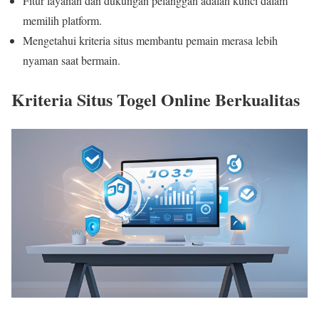
Fitur layanan dan dukungan pelanggan adalah kunci dalam
memilih platform.
Mengetahui kriteria situs membantu pemain merasa lebih
nyaman saat bermain.
Kriteria Situs Togel Online Berkualitas