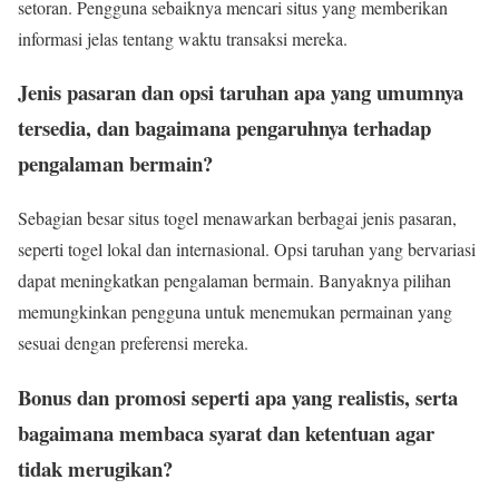
setoran. Pengguna sebaiknya mencari situs yang memberikan
informasi jelas tentang waktu transaksi mereka.
Jenis pasaran dan opsi taruhan apa yang umumnya
tersedia, dan bagaimana pengaruhnya terhadap
pengalaman bermain?
Sebagian besar situs togel menawarkan berbagai jenis pasaran,
seperti togel lokal dan internasional. Opsi taruhan yang bervariasi
dapat meningkatkan pengalaman bermain. Banyaknya pilihan
memungkinkan pengguna untuk menemukan permainan yang
sesuai dengan preferensi mereka.
Bonus dan promosi seperti apa yang realistis, serta
bagaimana membaca syarat dan ketentuan agar
tidak merugikan?