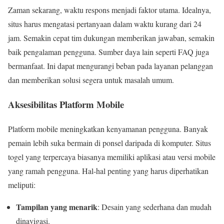
Zaman sekarang, waktu respons menjadi faktor utama. Idealnya,
situs harus mengatasi pertanyaan dalam waktu kurang dari 24
jam. Semakin cepat tim dukungan memberikan jawaban, semakin
baik pengalaman pengguna. Sumber daya lain seperti FAQ juga
bermanfaat. Ini dapat mengurangi beban pada layanan pelanggan
dan memberikan solusi segera untuk masalah umum.
Aksesibilitas Platform Mobile
Platform mobile meningkatkan kenyamanan pengguna. Banyak
pemain lebih suka bermain di ponsel daripada di komputer. Situs
togel yang terpercaya biasanya memiliki aplikasi atau versi mobile
yang ramah pengguna. Hal-hal penting yang harus diperhatikan
meliputi:
Tampilan yang menarik
: Desain yang sederhana dan mudah
dinavigasi.