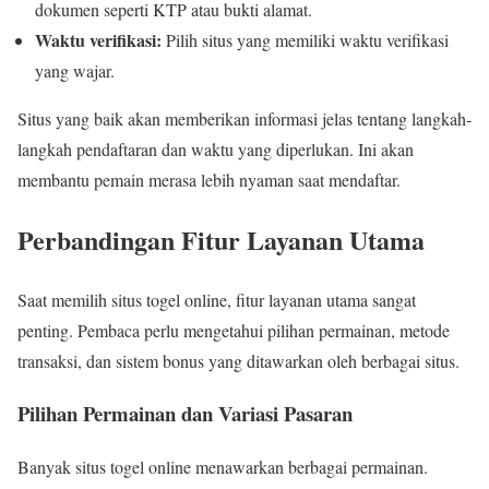
dokumen seperti KTP atau bukti alamat.
Waktu verifikasi:
Pilih situs yang memiliki waktu verifikasi
yang wajar.
Situs yang baik akan memberikan informasi jelas tentang langkah-
langkah pendaftaran dan waktu yang diperlukan. Ini akan
membantu pemain merasa lebih nyaman saat mendaftar.
Perbandingan Fitur Layanan Utama
Saat memilih situs togel online, fitur layanan utama sangat
penting. Pembaca perlu mengetahui pilihan permainan, metode
transaksi, dan sistem bonus yang ditawarkan oleh berbagai situs.
Pilihan Permainan dan Variasi Pasaran
Banyak situs togel online menawarkan berbagai permainan.