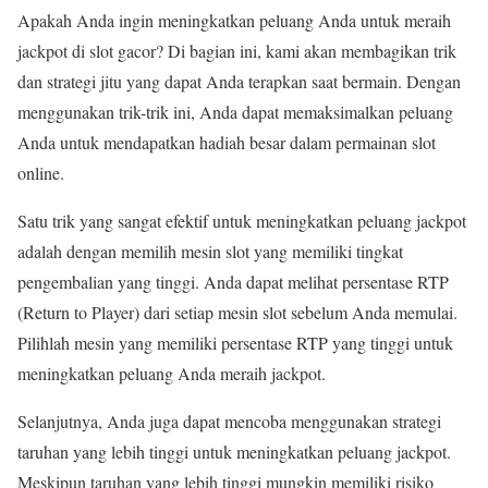
Apakah Anda ingin meningkatkan peluang Anda untuk meraih
jackpot di slot gacor? Di bagian ini, kami akan membagikan trik
dan strategi jitu yang dapat Anda terapkan saat bermain. Dengan
menggunakan trik-trik ini, Anda dapat memaksimalkan peluang
Anda untuk mendapatkan hadiah besar dalam permainan slot
online.
Satu trik yang sangat efektif untuk meningkatkan peluang jackpot
adalah dengan memilih mesin slot yang memiliki tingkat
pengembalian yang tinggi. Anda dapat melihat persentase RTP
(Return to Player) dari setiap mesin slot sebelum Anda memulai.
Pilihlah mesin yang memiliki persentase RTP yang tinggi untuk
meningkatkan peluang Anda meraih jackpot.
Selanjutnya, Anda juga dapat mencoba menggunakan strategi
taruhan yang lebih tinggi untuk meningkatkan peluang jackpot.
Meskipun taruhan yang lebih tinggi mungkin memiliki risiko