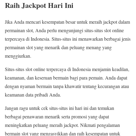
Raih Jackpot Hari Ini
Jika Anda mencari kesempatan besar untuk meraih jackpot dalam
permainan slot, Anda perlu mengunjungi situs-situs slot online
terpercaya di Indonesia. Situs-situs ini menawarkan berbagai jenis
permainan slot yang menarik dan peluang menang yang
menggiurkan.
Situs-situs slot online terpercaya di Indonesia menjamin keadilan,
keamanan, dan keseruan bermain bagi para pemain. Anda dapat
dengan nyaman bermain tanpa khawatir tentang kecurangan atau
keamanan data pribadi Anda.
Jangan ragu untuk cek situs-situs ini hari ini dan temukan
berbagai penawaran menarik serta promosi yang dapat
meningkatkan peluang meraih jackpot. Nikmati pengalaman
bermain slot yang mengasyikkan dan raih kesempatan untuk