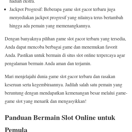
hadiah ekstra.
Jackpot Progresif: Beberapa game slot gacor terbaru juga
menyediakan jackpot progresif yang nilainya terus bertambah
hingga ada pemain yang memenangkannya.
Dengan banyaknya pilihan game slot gacor terbaru yang tersedia,
Anda dapat mencoba berbagai game dan menemukan favorit
Anda. Pastikan untuk bermain di situs slot online terpercaya agar
pengalaman bermain Anda aman dan terjamin.
Mari menjelajahi dunia game slot gacor terbaru dan rasakan
keseruan serta kegembiraannya. Jadilah salah satu pemain yang
beruntung dengan mendapatkan kemenangan besar melalui game-
game slot yang menarik dan mengasyikkan!
Panduan Bermain Slot Online untuk
Pemula