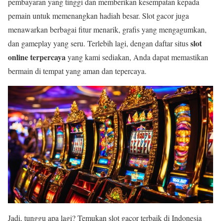
pembayaran yang tinggi dan memberikan kesempatan kepada
pemain untuk memenangkan hadiah besar. Slot gacor juga
menawarkan berbagai fitur menarik, grafis yang mengagumkan,
slot
dan gameplay yang seru. Terlebih lagi, dengan daftar situs
online terpercaya
yang kami sediakan, Anda dapat memastikan
bermain di tempat yang aman dan tepercaya.
Jadi, tunggu apa lagi? Temukan slot gacor terbaik di Indonesia