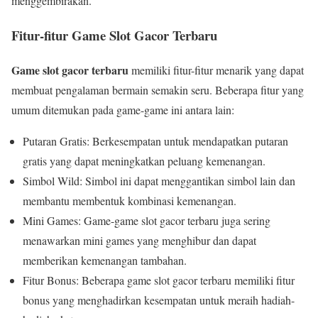
menggembirakan.
Fitur-fitur Game Slot Gacor Terbaru
Game slot gacor terbaru
memiliki fitur-fitur menarik yang dapat
membuat pengalaman bermain semakin seru. Beberapa fitur yang
umum ditemukan pada game-game ini antara lain:
Putaran Gratis: Berkesempatan untuk mendapatkan putaran
gratis yang dapat meningkatkan peluang kemenangan.
Simbol Wild: Simbol ini dapat menggantikan simbol lain dan
membantu membentuk kombinasi kemenangan.
Mini Games: Game-game slot gacor terbaru juga sering
menawarkan mini games yang menghibur dan dapat
memberikan kemenangan tambahan.
Fitur Bonus: Beberapa game slot gacor terbaru memiliki fitur
bonus yang menghadirkan kesempatan untuk meraih hadiah-