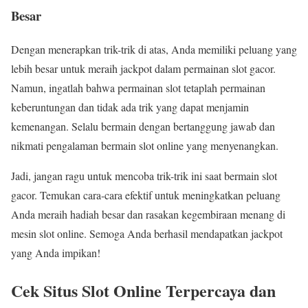
Besar
Dengan menerapkan trik-trik di atas, Anda memiliki peluang yang
lebih besar untuk meraih jackpot dalam permainan slot gacor.
Namun, ingatlah bahwa permainan slot tetaplah permainan
keberuntungan dan tidak ada trik yang dapat menjamin
kemenangan. Selalu bermain dengan bertanggung jawab dan
nikmati pengalaman bermain slot online yang menyenangkan.
Jadi, jangan ragu untuk mencoba trik-trik ini saat bermain slot
gacor. Temukan cara-cara efektif untuk meningkatkan peluang
Anda meraih hadiah besar dan rasakan kegembiraan menang di
mesin slot online. Semoga Anda berhasil mendapatkan jackpot
yang Anda impikan!
Cek Situs Slot Online Terpercaya dan