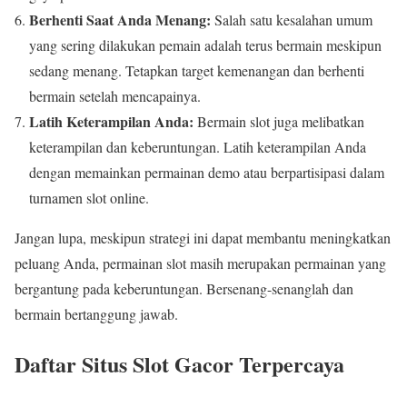
Berhenti Saat Anda Menang:
Salah satu kesalahan umum
yang sering dilakukan pemain adalah terus bermain meskipun
sedang menang. Tetapkan target kemenangan dan berhenti
bermain setelah mencapainya.
Latih Keterampilan Anda:
Bermain slot juga melibatkan
keterampilan dan keberuntungan. Latih keterampilan Anda
dengan memainkan permainan demo atau berpartisipasi dalam
turnamen slot online.
Jangan lupa, meskipun strategi ini dapat membantu meningkatkan
peluang Anda, permainan slot masih merupakan permainan yang
bergantung pada keberuntungan. Bersenang-senanglah dan
bermain bertanggung jawab.
Daftar Situs Slot Gacor Terpercaya