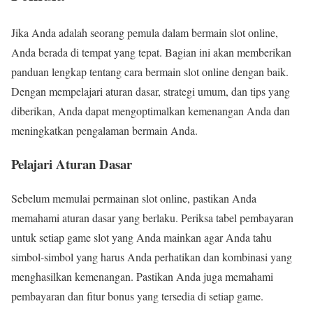
Jika Anda adalah seorang pemula dalam bermain slot online,
Anda berada di tempat yang tepat. Bagian ini akan memberikan
panduan lengkap tentang cara bermain slot online dengan baik.
Dengan mempelajari aturan dasar, strategi umum, dan tips yang
diberikan, Anda dapat mengoptimalkan kemenangan Anda dan
meningkatkan pengalaman bermain Anda.
Pelajari Aturan Dasar
Sebelum memulai permainan slot online, pastikan Anda
memahami aturan dasar yang berlaku. Periksa tabel pembayaran
untuk setiap game slot yang Anda mainkan agar Anda tahu
simbol-simbol yang harus Anda perhatikan dan kombinasi yang
menghasilkan kemenangan. Pastikan Anda juga memahami
pembayaran dan fitur bonus yang tersedia di setiap game.