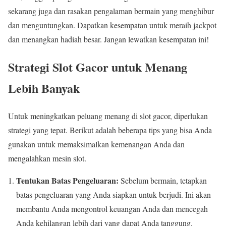
sekarang juga dan rasakan pengalaman bermain yang menghibur
dan menguntungkan. Dapatkan kesempatan untuk meraih jackpot
dan menangkan hadiah besar. Jangan lewatkan kesempatan ini!
Strategi Slot Gacor untuk Menang
Lebih Banyak
Untuk meningkatkan peluang menang di slot gacor, diperlukan
strategi yang tepat. Berikut adalah beberapa tips yang bisa Anda
gunakan untuk memaksimalkan kemenangan Anda dan
mengalahkan mesin slot.
Tentukan Batas Pengeluaran:
Sebelum bermain, tetapkan
batas pengeluaran yang Anda siapkan untuk berjudi. Ini akan
membantu Anda mengontrol keuangan Anda dan mencegah
Anda kehilangan lebih dari yang dapat Anda tanggung.