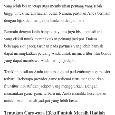
yang lebih besar, tetapi juga memberikan peluang yang lebih
tinggi untuk meraih hadiah besar. Namun, pastikan Anda bermain
dengan bijak dan mengelola bankroll dengan baik.
Bermain dengan lebih banyak paylines juga bisa menjadi trik
yang efektif untuk meningkatkan peluang jackpot. Dalam
beberapa slot gacor, taruhan pada paylines yang lebih banyak
dapat meningkatkan peluang Anda untuk memicu fitur-fitur bonus
yang dapat membawa Anda menuju jackpot.
Terakhir, pastikan Anda tetap mengikuti perkembangan game slot
terbaru. Beberapa provider game terkenal terus menghadirkan
fitur-fitur inovatif dan jackpot yang menggiurkan. Dengan
memainkan game-game terbaru ini, Anda memiliki kesempatan
untuk meraih hadiah jackpot yang lebih besar.
Temukan Cara-cara Efektif untuk Meraih Hadiah