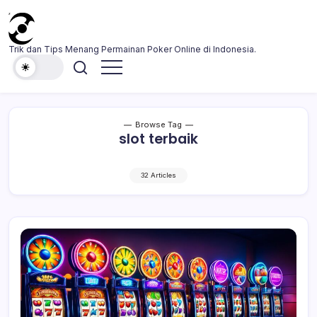
Skip
to
content
annazaradny
Trik dan Tips Menang Permainan Poker Online di Indonesia.
Browse Tag
slot terbaik
32 Articles