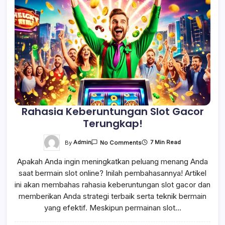
Rahasia Keberuntungan Slot Gacor
Terungkap!
On
By
Admin
7 Min Read
No Comments
Rahasia
Keberuntungan
Apakah Anda ingin meningkatkan peluang menang Anda
Slot
Gacor
saat bermain slot online? Inilah pembahasannya! Artikel
Terungkap!
ini akan membahas rahasia keberuntungan slot gacor dan
memberikan Anda strategi terbaik serta teknik bermain
yang efektif. Meskipun permainan slot…