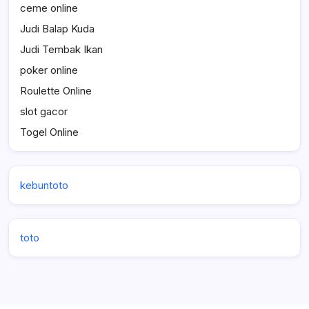
ceme online
Judi Balap Kuda
Judi Tembak Ikan
poker online
Roulette Online
slot gacor
Togel Online
kebuntoto
toto