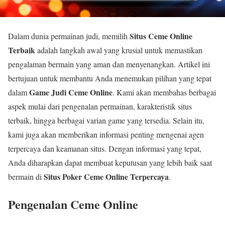
Situs Ceme Online
Dalam dunia permainan judi, memilih
Terbaik
adalah langkah awal yang krusial untuk memastikan
pengalaman bermain yang aman dan menyenangkan. Artikel ini
bertujuan untuk membantu Anda menemukan pilihan yang tepat
Game Judi Ceme Online
dalam
. Kami akan membahas berbagai
aspek mulai dari pengenalan permainan, karakteristik situs
terbaik, hingga berbagai varian game yang tersedia. Selain itu,
kami juga akan memberikan informasi penting mengenai agen
terpercaya dan keamanan situs. Dengan informasi yang tepat,
Anda diharapkan dapat membuat keputusan yang lebih baik saat
Situs Poker Ceme Online Terpercaya
bermain di
.
Pengenalan Ceme Online