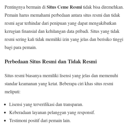
Situs Ceme Resmi
Pentingnya bermain di
tidak bisa diremehkan.
Pemain harus memahami perbedaan antara situs resmi dan tidak
resmi agar terhindar dari penipuan yang dapat mengakibatkan
kerugian finansial dan kehilangan data pribadi. Situs yang tidak
resmi sering kali tidak memiliki izin yang jelas dan berisiko tinggi
bagi para pemain.
Perbedaan Situs Resmi dan Tidak Resmi
Situs resmi biasanya memiliki lisensi yang jelas dan memenuhi
standar keamanan yang ketat. Beberapa ciri khas situs resmi
meliputi:
Lisensi yang terverifikasi dan transparan.
Keberadaan layanan pelanggan yang responsif.
Testimoni positif dari pemain lain.