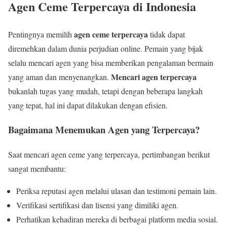
Agen Ceme Terpercaya di Indonesia
agen ceme terpercaya
Pentingnya memilih
tidak dapat
diremehkan dalam dunia perjudian online. Pemain yang bijak
selalu mencari agen yang bisa memberikan pengalaman bermain
Mencari agen terpercaya
yang aman dan menyenangkan.
bukanlah tugas yang mudah, tetapi dengan beberapa langkah
yang tepat, hal ini dapat dilakukan dengan efisien.
Bagaimana Menemukan Agen yang Terpercaya?
Saat mencari agen ceme yang terpercaya, pertimbangan berikut
sangat membantu:
Periksa reputasi agen melalui ulasan dan testimoni pemain lain.
Verifikasi sertifikasi dan lisensi yang dimiliki agen.
Perhatikan kehadiran mereka di berbagai platform media sosial.