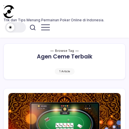
Skip
to
content
annazaradny
Trik dan Tips Menang Permainan Poker Online di Indonesia.
Browse Tag
Agen Ceme Terbaik
1 Article