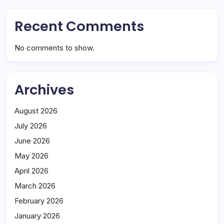
Recent Comments
No comments to show.
Archives
August 2026
July 2026
June 2026
May 2026
April 2026
March 2026
February 2026
January 2026