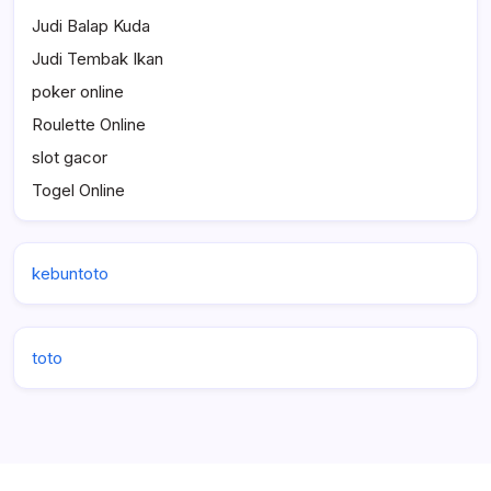
Judi Balap Kuda
Judi Tembak Ikan
poker online
Roulette Online
slot gacor
Togel Online
kebuntoto
toto