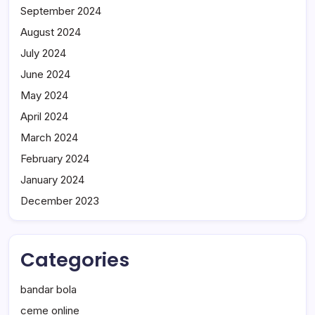
September 2024
August 2024
July 2024
June 2024
May 2024
April 2024
March 2024
February 2024
January 2024
December 2023
Categories
bandar bola
ceme online