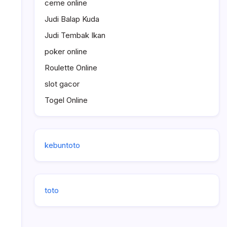
ceme online
Judi Balap Kuda
Judi Tembak Ikan
poker online
Roulette Online
slot gacor
Togel Online
kebuntoto
toto