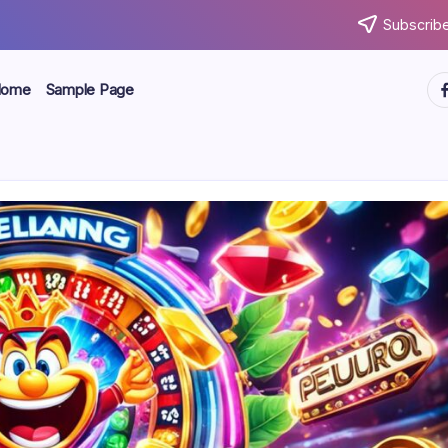
Subscribe
ht
ome
Sample Page