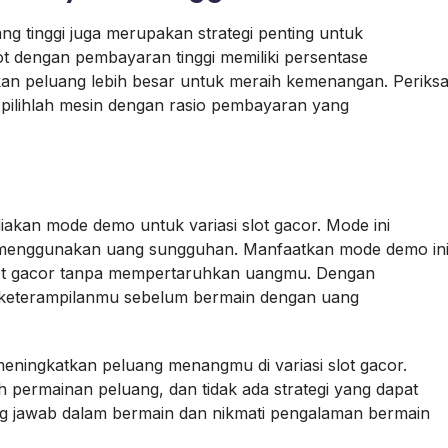
ng tinggi juga merupakan strategi penting untuk
t dengan pembayaran tinggi memiliki persentase
an peluang lebih besar untuk meraih kemenangan. Periks
pilihlah mesin dengan rasio pembayaran yang
iakan mode demo untuk variasi slot gacor. Mode ini
 menggunakan uang sungguhan. Manfaatkan mode demo in
 slot gacor tanpa mempertaruhkan uangmu. Dengan
eterampilanmu sebelum bermain dengan uang
 meningkatkan peluang menangmu di variasi slot gacor.
h permainan peluang, dan tidak ada strategi yang dapat
 jawab dalam bermain dan nikmati pengalaman bermain