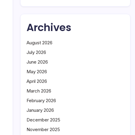
Archives
August 2026
July 2026
June 2026
May 2026
April 2026
March 2026
February 2026
January 2026
December 2025
November 2025