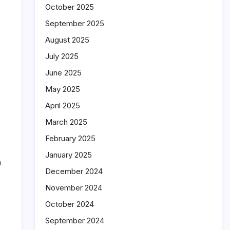
October 2025
.
September 2025
August 2025
July 2025
June 2025
May 2025
April 2025
March 2025
February 2025
January 2025
h
December 2024
November 2024
October 2024
September 2024