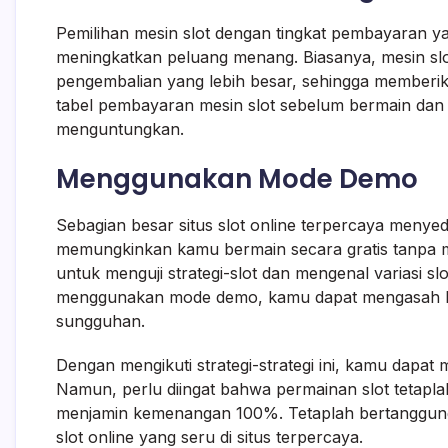
Pemilihan mesin slot dengan tingkat pembayaran ya
meningkatkan peluang menang. Biasanya, mesin slo
pengembalian yang lebih besar, sehingga memberik
tabel pembayaran mesin slot sebelum bermain dan 
menguntungkan.
Menggunakan Mode Demo
Sebagian besar situs slot online terpercaya menyed
memungkinkan kamu bermain secara gratis tanpa
untuk menguji strategi-slot dan mengenal variasi
menggunakan mode demo, kamu dapat mengasah k
sungguhan.
Dengan mengikuti strategi-strategi ini, kamu dapat
Namun, perlu diingat bahwa permainan slot tetapla
menjamin kemenangan 100%. Tetaplah bertanggung
slot online yang seru di situs terpercaya.