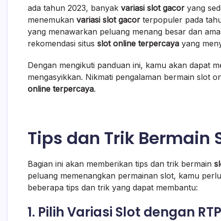
ada tahun 2023, banyak
variasi slot gacor
yang sed
menemukan
variasi slot gacor
terpopuler pada tahu
yang menawarkan peluang menang besar dan aman
rekomendasi situs
slot online terpercaya
yang men
Dengan mengikuti panduan ini, kamu akan dapat m
mengasyikkan. Nikmati pengalaman bermain slot on
online terpercaya
.
Tips dan Trik Bermain 
Bagian ini akan memberikan tips dan trik bermain
s
peluang memenangkan permainan slot, kamu perlu men
beberapa tips dan trik yang dapat membantu:
1. Pilih Variasi Slot dengan RT