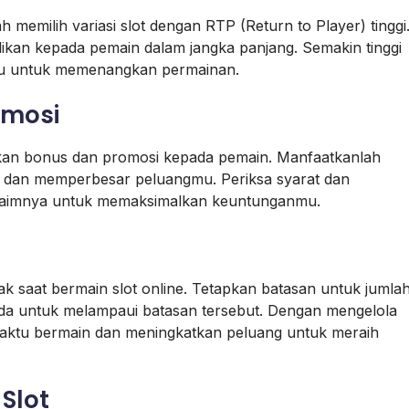
 memilih variasi slot dengan RTP (Return to Player) tinggi
ikan kepada pemain dalam jangka panjang. Semakin tinggi
amu untuk memenangkan permainan.
omosi
rkan bonus dan promosi kepada pemain. Manfaatkanlah
 dan memperbesar peluangmu. Periksa syarat dan
laimnya untuk memaksimalkan keuntunganmu.
k saat bermain slot online. Tetapkan batasan untuk jumla
da untuk melampaui batasan tersebut. Dengan mengelola
aktu bermain dan meningkatkan peluang untuk meraih
 Slot