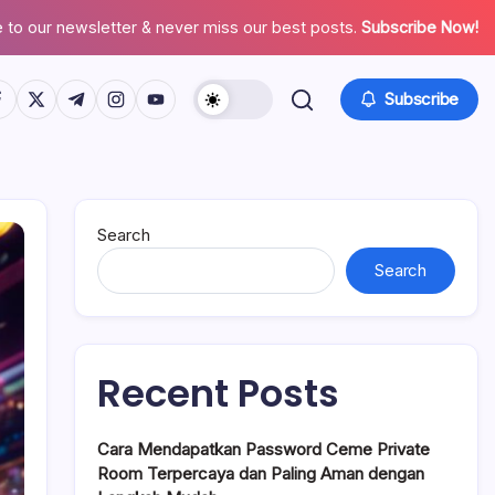
 to our newsletter & never miss our best posts.
Subscribe Now!
tps://www.facebook.com/
https://twitter.com/
https://t.me/
https://www.instagram.com/
https://youtube.com/
Subscribe
Search
Search
Recent Posts
Cara Mendapatkan Password Ceme Private
Room Terpercaya dan Paling Aman dengan