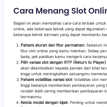
Cara Menang Slot Onli
Bagian ini akan membahas cara-cara terbaik untuk
online, ada beberapa teknik yang dapat digunakan
beberapa teknik bermain yang dapat membantu k
Pahami aturan dan fitur permainan
: Sebelum m
fitur slot online yang kamu mainkan. Setiap pe
beda, jadi pastikan kamu mengerti cara kerja
Pilih variasi slot dengan RTP (Return to Player) 
akan dikembalikan kepada pemain dari total tar
tinggi untuk meningkatkan peluangmu memena
Pahami volatilitas variasi slot
: Volatilitas slot m
tinggi biasanya memberikan pembayaran yang besa
rendah lebih sering memberikan pembayaran kecil
bermainmu.
Kelola modal dengan bijak
: Penting untuk memil