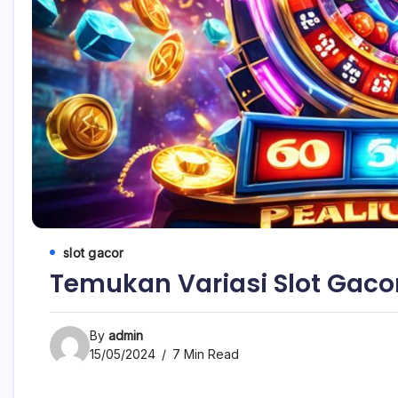
slot gacor
Temukan Variasi Slot Gaco
By
admin
15/05/2024
7 Min Read