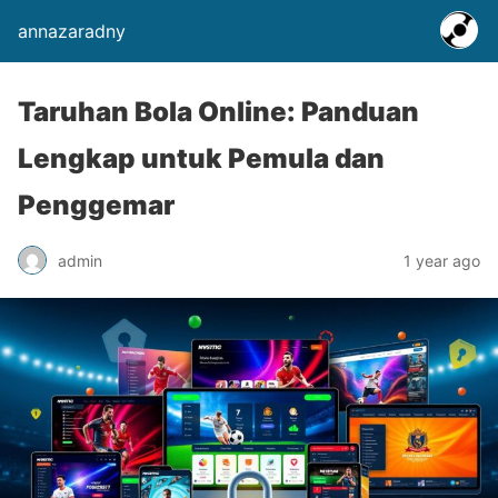
annazaradny
Taruhan Bola Online: Panduan
Lengkap untuk Pemula dan
Penggemar
admin
1 year ago