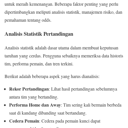
untuk meraih kemenangan. Beberapa faktor penting yang perlu
dipertimbangkan meliputi analisis statistik, manajemen risiko, dan
pemahaman tentang odds.
Analisis Statistik Pertandingan
Analisis statistik adalah dasar utama dalam membuat keputusan
taruhan yang cerdas. Pengguna sebaiknya memeriksa data historis
tim, performa pemain, dan tren terkini.
Berikut adalah beberapa aspek yang harus dianalisis:
Rekor Pertandingan
: Lihat hasil pertandingan sebelumnya
antara tim yang bertanding.
Performa Home dan Away
: Tim sering kali bermain berbeda
saat di kandang dibanding saat bertandang.
Cedera Pemain
: Cedera pada pemain kunci dapat