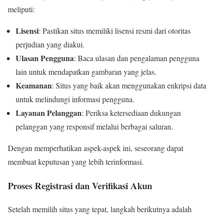
meliputi:
Lisensi
: Pastikan situs memiliki lisensi resmi dari otoritas
perjudian yang diakui.
Ulasan Pengguna
: Baca ulasan dan pengalaman pengguna
lain untuk mendapatkan gambaran yang jelas.
Keamanan
: Situs yang baik akan menggunakan enkripsi data
untuk melindungi informasi pengguna.
Layanan Pelanggan
: Periksa ketersediaan dukungan
pelanggan yang responsif melalui berbagai saluran.
Dengan memperhatikan aspek-aspek ini, seseorang dapat
membuat keputusan yang lebih terinformasi.
Proses Registrasi dan Verifikasi Akun
Setelah memilih situs yang tepat, langkah berikutnya adalah