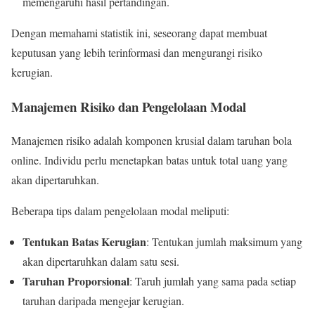
memengaruhi hasil pertandingan.
Dengan memahami statistik ini, seseorang dapat membuat
keputusan yang lebih terinformasi dan mengurangi risiko
kerugian.
Manajemen Risiko dan Pengelolaan Modal
Manajemen risiko adalah komponen krusial dalam taruhan bola
online. Individu perlu menetapkan batas untuk total uang yang
akan dipertaruhkan.
Beberapa tips dalam pengelolaan modal meliputi:
Tentukan Batas Kerugian
: Tentukan jumlah maksimum yang
akan dipertaruhkan dalam satu sesi.
Taruhan Proporsional
: Taruh jumlah yang sama pada setiap
taruhan daripada mengejar kerugian.