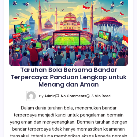
Taruhan Bola Bersama Bandar
Terpercaya: Panduan Lengkap untuk
Menang dan Aman
On
By
Admin
5 Min Read
No Comments
Taruhan
Bola
Dalam dunia taruhan bola, menemukan bandar
Bersama
Bandar
terpercaya menjadi kunci untuk pengalaman bermain
Terpercaya:
Panduan
yang aman dan menyenangkan. Bermain taruhan dengan
Lengkap
Untuk
bandar terpercaya tidak hanya memastikan keamanan
Menang
transaksi, tetapi juga memberikan akses kepada pemain
Dan