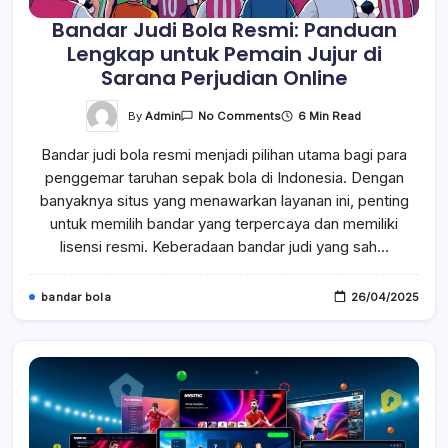
Bandar Judi Bola Resmi: Panduan
Lengkap untuk Pemain Jujur di
Sarana Perjudian Online
On
By
Admin
6 Min Read
No Comments
Bandar
Judi
Bandar judi bola resmi menjadi pilihan utama bagi para
Bola
Resmi:
penggemar taruhan sepak bola di Indonesia. Dengan
Panduan
Lengkap
banyaknya situs yang menawarkan layanan ini, penting
Untuk
Pemain
untuk memilih bandar yang terpercaya dan memiliki
Jujur
lisensi resmi. Keberadaan bandar judi yang sah…
Di
Sarana
Perjudian
Online
bandar bola
26/04/2025