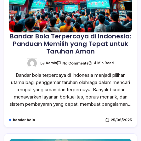
Bandar Bola Terpercaya di Indonesia:
Panduan Memilih yang Tepat untuk
Taruhan Aman
On
By
Admin
4 Min Read
No Comments
Bandar
Bola
Bandar bola terpercaya di Indonesia menjadi pilihan
Terpercaya
Di
utama bagi penggemar taruhan olahraga dalam mencari
Indonesia:
Panduan
tempat yang aman dan terpercaya. Banyak bandar
Memilih
Yang
menawarkan layanan berkualitas, bonus menarik, dan
Tepat
sistem pembayaran yang cepat, membuat pengalaman…
Untuk
Taruhan
Aman
bandar bola
25/06/2025