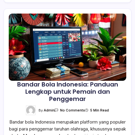
Bandar Bola Indonesia: Panduan
Lengkap untuk Pemain dan
Penggemar
On
By
Admin
5 Min Read
No Comments
Bandar
Bola
Bandar bola Indonesia merupakan platform yang populer
Indonesia:
Panduan
bagi para penggemar taruhan olahraga, khususnya sepak
Lengkap
Untuk