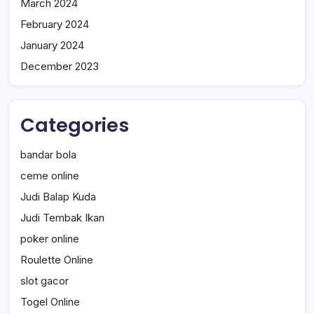
March 2024
February 2024
January 2024
December 2023
Categories
bandar bola
ceme online
Judi Balap Kuda
Judi Tembak Ikan
poker online
Roulette Online
slot gacor
Togel Online