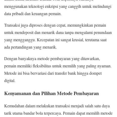
menggunakan teknologi enkripsi yang canggih untuk melindungi
data pribadi dan keuangan pemain.
Transaksi juga diproses dengan cepat, memungkinkan pemain
untuk mendeposit dan menarik dana tanpa mengalami penundaan
yang mengganggu. Kecepatan ini sangat krusial, terutama saat
ada pertandingan yang menarik.
Dengan banyaknya metode pembayaran yang ditawarkan,
pemain memiliki fleksibilitas untuk memilih yang paling nyaman.
Metode ini bisa bervariasi dari transfer bank hingga dompet
digital.
Kenyamanan dan Pilihan Metode Pembayaran
Kemudahan dalam melakukan transaksi menjadi salah satu daya
tarik utama bandar bola terpercaya. Pemain dapat memilih metode