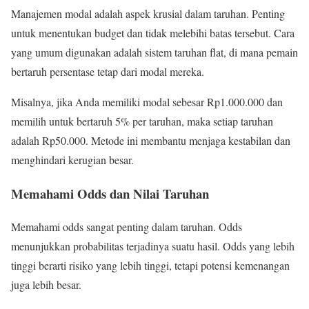
Manajemen modal adalah aspek krusial dalam taruhan. Penting
untuk menentukan budget dan tidak melebihi batas tersebut. Cara
yang umum digunakan adalah sistem taruhan flat, di mana pemain
bertaruh persentase tetap dari modal mereka.
Misalnya, jika Anda memiliki modal sebesar Rp1.000.000 dan
memilih untuk bertaruh 5% per taruhan, maka setiap taruhan
adalah Rp50.000. Metode ini membantu menjaga kestabilan dan
menghindari kerugian besar.
Memahami Odds dan Nilai Taruhan
Memahami odds sangat penting dalam taruhan. Odds
menunjukkan probabilitas terjadinya suatu hasil. Odds yang lebih
tinggi berarti risiko yang lebih tinggi, tetapi potensi kemenangan
juga lebih besar.