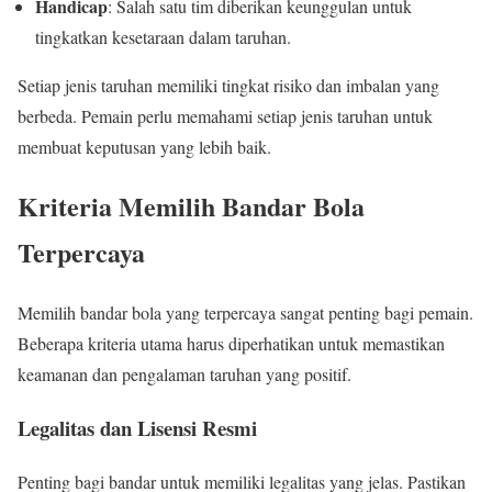
Handicap
: Salah satu tim diberikan keunggulan untuk
tingkatkan kesetaraan dalam taruhan.
Setiap jenis taruhan memiliki tingkat risiko dan imbalan yang
berbeda. Pemain perlu memahami setiap jenis taruhan untuk
membuat keputusan yang lebih baik.
Kriteria Memilih Bandar Bola
Terpercaya
Memilih bandar bola yang terpercaya sangat penting bagi pemain.
Beberapa kriteria utama harus diperhatikan untuk memastikan
keamanan dan pengalaman taruhan yang positif.
Legalitas dan Lisensi Resmi
Penting bagi bandar untuk memiliki legalitas yang jelas. Pastikan