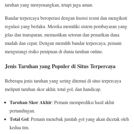
taruhan yang menyenangkan, tetapi juga aman.
Bandar terpercaya beroperasi dengan lisensi resmi dan mengikuti
regulasi yang berlaku. Mereka memiliki sistem pembayaran yang
jelas dan transparan, memastikan setoran dan penarikan dana
mudah dan cepat. Dengan memilih bandar terpercaya, pemain
mengurangi risiko penipuan di dunia taruhan online.
Jenis Taruhan yang Populer di Situs Terpercaya
Beberapa jenis taruhan yang sering ditemui di situs terpercaya
meliputi taruhan skor akhir, total gol, dan handicap.
Taruhan Skor Akhir
: Pemain memprediksi hasil akhir
pertandingan.
Total Gol
: Pemain menebak jumlah gol yang akan dicetak oleh
kedua tim.