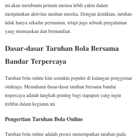
ini akan membantu pemain merasa lebih yakin dalam
menjalankan aktivitas taruhan mereka. Dengan demikian, taruhan
tidak hanya sekadar permainan, tetapi juga sebuah pengalaman
yang memuaskan dan bermanfaat.
Dasar-dasar Taruhan Bola Bersama
Bandar Terpercaya
Taruhan bola online kini semakin populer di kalangan penggemar
olahraga. Memahami dasar-dasar taruhan bersama bandar
terpercaya adalah langkah penting bagi siapapun yang ingin
terlibat dalam kegiatan ini.
Pengertian Taruhan Bola Online
Taruhan bola online adalah proses menempatkan taruhan pada