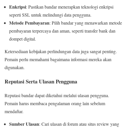
Enkripsi
: Pastikan bandar menerapkan teknologi enkripsi
seperti SSL untuk melindungi data pengguna.
Metode Pembayaran
: Pilih bandar yang menawarkan metode
pembayaran terpercaya dan aman, seperti transfer bank dan
dompet digital.
Ketersediaan kebijakan perlindungan data juga sangat penting.
Pemain perlu memahami bagaimana informasi mereka akan
digunakan.
Reputasi Serta Ulasan Pengguna
Reputasi bandar dapat diketahui melalui ulasan pengguna.
Pemain harus membaca pengalaman orang lain sebelum
mendaftar.
Sumber Ulasan
: Cari ulasan di forum atau situs review yang