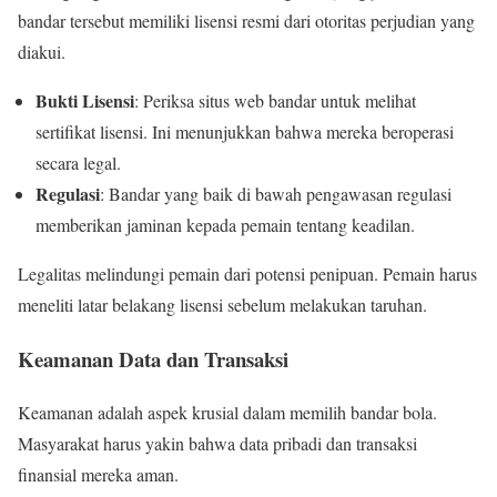
bandar tersebut memiliki lisensi resmi dari otoritas perjudian yang
diakui.
Bukti Lisensi
: Periksa situs web bandar untuk melihat
sertifikat lisensi. Ini menunjukkan bahwa mereka beroperasi
secara legal.
Regulasi
: Bandar yang baik di bawah pengawasan regulasi
memberikan jaminan kepada pemain tentang keadilan.
Legalitas melindungi pemain dari potensi penipuan. Pemain harus
meneliti latar belakang lisensi sebelum melakukan taruhan.
Keamanan Data dan Transaksi
Keamanan adalah aspek krusial dalam memilih bandar bola.
Masyarakat harus yakin bahwa data pribadi dan transaksi
finansial mereka aman.