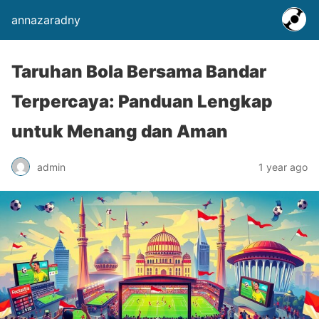
annazaradny
Taruhan Bola Bersama Bandar
Terpercaya: Panduan Lengkap
untuk Menang dan Aman
admin
1 year ago