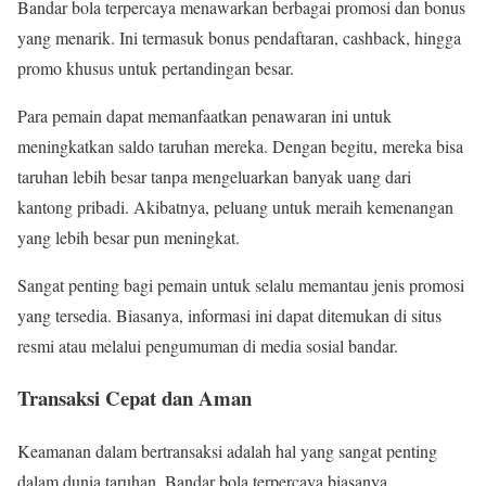
Bandar bola terpercaya menawarkan berbagai promosi dan bonus
yang menarik. Ini termasuk bonus pendaftaran, cashback, hingga
promo khusus untuk pertandingan besar.
Para pemain dapat memanfaatkan penawaran ini untuk
meningkatkan saldo taruhan mereka. Dengan begitu, mereka bisa
taruhan lebih besar tanpa mengeluarkan banyak uang dari
kantong pribadi. Akibatnya, peluang untuk meraih kemenangan
yang lebih besar pun meningkat.
Sangat penting bagi pemain untuk selalu memantau jenis promosi
yang tersedia. Biasanya, informasi ini dapat ditemukan di situs
resmi atau melalui pengumuman di media sosial bandar.
Transaksi Cepat dan Aman
Keamanan dalam bertransaksi adalah hal yang sangat penting
dalam dunia taruhan. Bandar bola terpercaya biasanya