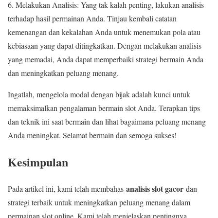
6. Melakukan Analisis: Yang tak kalah penting, lakukan analisis
terhadap hasil permainan Anda. Tinjau kembali catatan
kemenangan dan kekalahan Anda untuk menemukan pola atau
kebiasaan yang dapat ditingkatkan. Dengan melakukan analisis
yang memadai, Anda dapat memperbaiki strategi bermain Anda
dan meningkatkan peluang menang.
Ingatlah, mengelola modal dengan bijak adalah kunci untuk
memaksimalkan pengalaman bermain slot Anda. Terapkan tips
dan teknik ini saat bermain dan lihat bagaimana peluang menang
Anda meningkat. Selamat bermain dan semoga sukses!
Kesimpulan
analisis slot gacor
Pada artikel ini, kami telah membahas
dan
strategi terbaik untuk meningkatkan peluang menang dalam
permainan slot online. Kami telah menjelaskan pentingnya