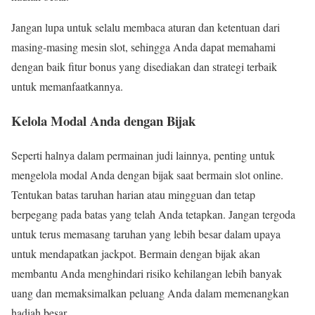
Jangan lupa untuk selalu membaca aturan dan ketentuan dari
masing-masing mesin slot, sehingga Anda dapat memahami
dengan baik fitur bonus yang disediakan dan strategi terbaik
untuk memanfaatkannya.
Kelola Modal Anda dengan Bijak
Seperti halnya dalam permainan judi lainnya, penting untuk
mengelola modal Anda dengan bijak saat bermain slot online.
Tentukan batas taruhan harian atau mingguan dan tetap
berpegang pada batas yang telah Anda tetapkan. Jangan tergoda
untuk terus memasang taruhan yang lebih besar dalam upaya
untuk mendapatkan jackpot. Bermain dengan bijak akan
membantu Anda menghindari risiko kehilangan lebih banyak
uang dan memaksimalkan peluang Anda dalam memenangkan
hadiah besar.