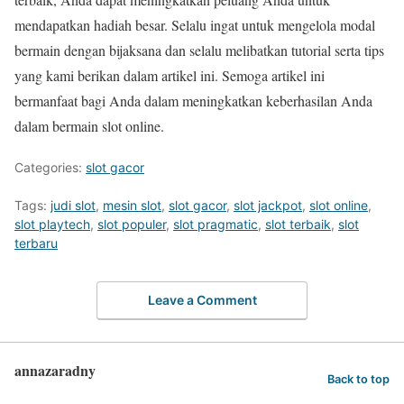
mendapatkan hadiah besar. Selalu ingat untuk mengelola modal
bermain dengan bijaksana dan selalu melibatkan tutorial serta tips
yang kami berikan dalam artikel ini. Semoga artikel ini
bermanfaat bagi Anda dalam meningkatkan keberhasilan Anda
dalam bermain slot online.
Categories:
slot gacor
Tags:
judi slot
,
mesin slot
,
slot gacor
,
slot jackpot
,
slot online
,
slot playtech
,
slot populer
,
slot pragmatic
,
slot terbaik
,
slot
terbaru
Leave a Comment
annazaradny
Back to top