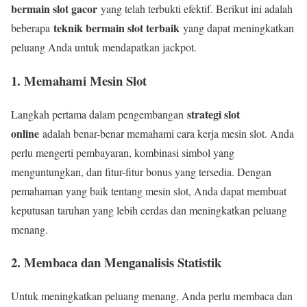
bermain slot gacor
yang telah terbukti efektif. Berikut ini adalah
teknik bermain slot terbaik
beberapa
yang dapat meningkatkan
peluang Anda untuk mendapatkan jackpot.
1. Memahami Mesin Slot
strategi slot
Langkah pertama dalam pengembangan
online
adalah benar-benar memahami cara kerja mesin slot. Anda
perlu mengerti pembayaran, kombinasi simbol yang
menguntungkan, dan fitur-fitur bonus yang tersedia. Dengan
pemahaman yang baik tentang mesin slot, Anda dapat membuat
keputusan taruhan yang lebih cerdas dan meningkatkan peluang
menang.
2. Membaca dan Menganalisis Statistik
Untuk meningkatkan peluang menang, Anda perlu membaca dan