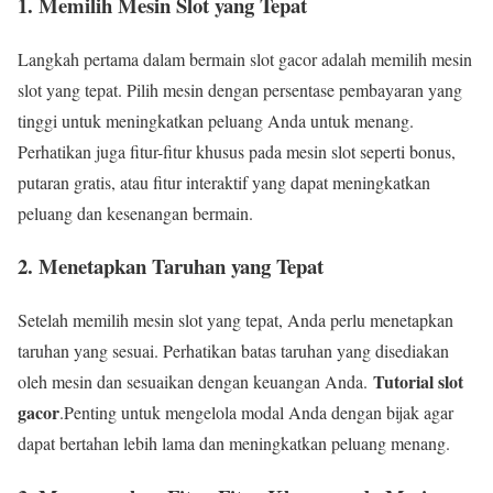
1. Memilih Mesin Slot yang Tepat
Langkah pertama dalam bermain slot gacor adalah memilih mesin
slot yang tepat. Pilih mesin dengan persentase pembayaran yang
tinggi untuk meningkatkan peluang Anda untuk menang.
Perhatikan juga fitur-fitur khusus pada mesin slot seperti bonus,
putaran gratis, atau fitur interaktif yang dapat meningkatkan
peluang dan kesenangan bermain.
2. Menetapkan Taruhan yang Tepat
Setelah memilih mesin slot yang tepat, Anda perlu menetapkan
taruhan yang sesuai. Perhatikan batas taruhan yang disediakan
Tutorial slot
oleh mesin dan sesuaikan dengan keuangan Anda.
gacor
.Penting untuk mengelola modal Anda dengan bijak agar
dapat bertahan lebih lama dan meningkatkan peluang menang.