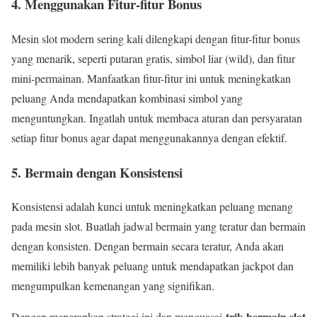
4. Menggunakan Fitur-fitur Bonus
Mesin slot modern sering kali dilengkapi dengan fitur-fitur bonus
yang menarik, seperti putaran gratis, simbol liar (wild), dan fitur
mini-permainan. Manfaatkan fitur-fitur ini untuk meningkatkan
peluang Anda mendapatkan kombinasi simbol yang
menguntungkan. Ingatlah untuk membaca aturan dan persyaratan
setiap fitur bonus agar dapat menggunakannya dengan efektif.
5. Bermain dengan Konsistensi
Konsistensi adalah kunci untuk meningkatkan peluang menang
pada mesin slot. Buatlah jadwal bermain yang teratur dan bermain
dengan konsisten. Dengan bermain secara teratur, Anda akan
memiliki lebih banyak peluang untuk mendapatkan jackpot dan
mengumpulkan kemenangan yang signifikan.
trik bermain slot
Dengan menerapkan strategi ini dan menguasai