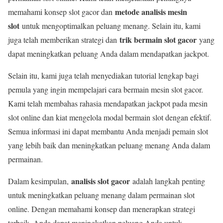
metode analisis mesin
memahami konsep slot gacor dan
slot
untuk mengoptimalkan peluang menang. Selain itu, kami
trik bermain slot gacor
juga telah memberikan strategi dan
yang
dapat meningkatkan peluang Anda dalam mendapatkan jackpot.
Selain itu, kami juga telah menyediakan tutorial lengkap bagi
pemula yang ingin mempelajari cara bermain mesin slot gacor.
Kami telah membahas rahasia mendapatkan jackpot pada mesin
slot online dan kiat mengelola modal bermain slot dengan efektif.
Semua informasi ini dapat membantu Anda menjadi pemain slot
yang lebih baik dan meningkatkan peluang menang Anda dalam
permainan.
analisis slot gacor
Dalam kesimpulan,
adalah langkah penting
untuk meningkatkan peluang menang dalam permainan slot
online. Dengan memahami konsep dan menerapkan strategi
terbaik, Anda dapat meningkatkan peluang Anda untuk