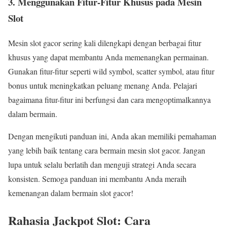
3. Menggunakan Fitur-Fitur Khusus pada Mesin
Slot
Mesin slot gacor sering kali dilengkapi dengan berbagai fitur
khusus yang dapat membantu Anda memenangkan permainan.
Gunakan fitur-fitur seperti wild symbol, scatter symbol, atau fitur
bonus untuk meningkatkan peluang menang Anda. Pelajari
bagaimana fitur-fitur ini berfungsi dan cara mengoptimalkannya
dalam bermain.
Dengan mengikuti panduan ini, Anda akan memiliki pemahaman
yang lebih baik tentang cara bermain mesin slot gacor. Jangan
lupa untuk selalu berlatih dan menguji strategi Anda secara
konsisten. Semoga panduan ini membantu Anda meraih
kemenangan dalam bermain slot gacor!
Rahasia Jackpot Slot: Cara