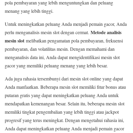
pola pembayaran yang lebih menguntungkan dan peluang
menang yang lebih tinggi.
Untuk meningkatkan peluang Anda menjadi pemain gacor, Anda
Metode analisis
perlu menganalisis mesin slot dengan cermat.
mesin slot
melibatkan pengamatan pola pembayaran, frekuensi
pembayaran, dan volatilitas mesin. Dengan memahami dan
menganalisis data ini, Anda dapat mengidentifikasi mesin slot
gacor yang memiliki peluang menang yang lebih besar.
Ada juga rahasia tersembunyi dari mesin slot online yang dapat
Anda manfaatkan. Beberapa mesin slot memiliki fitur bonus atau
putaran gratis yang dapat meningkatkan peluang Anda untuk
mendapatkan kemenangan besar. Selain itu, beberapa mesin slot
memiliki tingkat pengembalian yang lebih tinggi atau jackpot
progresif yang terus meningkat. Dengan mengetahui rahasia ini,
Anda dapat meningkatkan peluang Anda menjadi pemain gacor