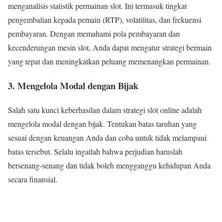
menganalisis statistik permainan slot. Ini termasuk tingkat
pengembalian kepada pemain (RTP), volatilitas, dan frekuensi
pembayaran. Dengan memahami pola pembayaran dan
kecenderungan mesin slot, Anda dapat mengatur strategi bermain
yang tepat dan meningkatkan peluang memenangkan permainan.
3. Mengelola Modal dengan Bijak
Salah satu kunci keberhasilan dalam strategi slot online adalah
mengelola modal dengan bijak. Tentukan batas taruhan yang
sesuai dengan keuangan Anda dan coba untuk tidak melampaui
batas tersebut. Selalu ingatlah bahwa perjudian haruslah
bersenang-senang dan tidak boleh mengganggu kehidupan Anda
secara finansial.