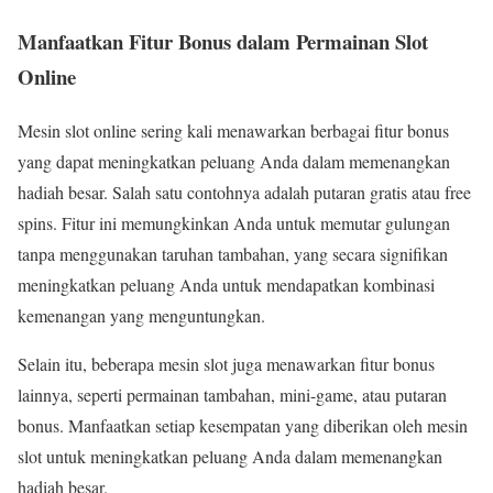
Manfaatkan Fitur Bonus dalam Permainan Slot
Online
Mesin slot online sering kali menawarkan berbagai fitur bonus
yang dapat meningkatkan peluang Anda dalam memenangkan
hadiah besar. Salah satu contohnya adalah putaran gratis atau free
spins. Fitur ini memungkinkan Anda untuk memutar gulungan
tanpa menggunakan taruhan tambahan, yang secara signifikan
meningkatkan peluang Anda untuk mendapatkan kombinasi
kemenangan yang menguntungkan.
Selain itu, beberapa mesin slot juga menawarkan fitur bonus
lainnya, seperti permainan tambahan, mini-game, atau putaran
bonus. Manfaatkan setiap kesempatan yang diberikan oleh mesin
slot untuk meningkatkan peluang Anda dalam memenangkan
hadiah besar.