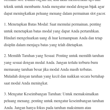
teknik untuk membantu Anda mengatur modal dengan bijak agar
dapat meningkatkan peluang menang dalam permainan slot gacor.
1. Menetapkan Batas Modal: Saat memulai permainan, penting
untuk menetapkan batas modal yang dapat Anda pertaruhkan.
Hindari mengeluarkan uang di luar kemampuan Anda dan tetap
disiplin dalam menjaga batas yang telah ditetapkan.
2. Memilih Taruhan yang Sesuai: Penting untuk memilih taruhan
yang sesuai dengan modal Anda. Jangan terlalu terburu-buru
memasang taruhan besar jika modal Anda masih terbatas.
Mulailah dengan taruhan yang kecil dan naikkan secara bertahap
saat modal Anda meningkat.
3. Mengatur Keseimbangan Taruhan: Untuk memaksimalkan
peluang menang, penting untuk mengatur keseimbangan taruhan
Anda. Jangan hanya fokus pada taruhan maksimum atau