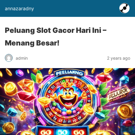
annazaradny
Peluang Slot Gacor Hari Ini –
Menang Besar!
admin
2 years ago