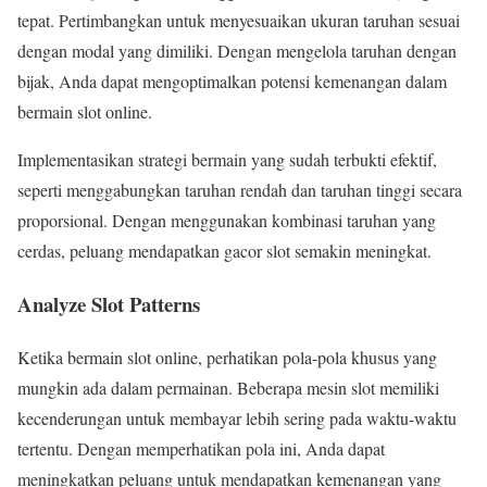
tepat. Pertimbangkan untuk menyesuaikan ukuran taruhan sesuai
dengan modal yang dimiliki. Dengan mengelola taruhan dengan
bijak, Anda dapat mengoptimalkan potensi kemenangan dalam
bermain slot online.
Implementasikan strategi bermain yang sudah terbukti efektif,
seperti menggabungkan taruhan rendah dan taruhan tinggi secara
proporsional. Dengan menggunakan kombinasi taruhan yang
cerdas, peluang mendapatkan gacor slot semakin meningkat.
Analyze Slot Patterns
Ketika bermain slot online, perhatikan pola-pola khusus yang
mungkin ada dalam permainan. Beberapa mesin slot memiliki
kecenderungan untuk membayar lebih sering pada waktu-waktu
tertentu. Dengan memperhatikan pola ini, Anda dapat
meningkatkan peluang untuk mendapatkan kemenangan yang