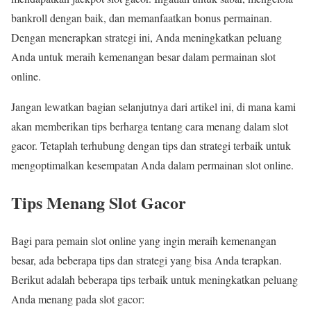
bankroll dengan baik, dan memanfaatkan bonus permainan.
Dengan menerapkan strategi ini, Anda meningkatkan peluang
Anda untuk meraih kemenangan besar dalam permainan slot
online.
Jangan lewatkan bagian selanjutnya dari artikel ini, di mana kami
akan memberikan tips berharga tentang cara menang dalam slot
gacor. Tetaplah terhubung dengan tips dan strategi terbaik untuk
mengoptimalkan kesempatan Anda dalam permainan slot online.
Tips Menang Slot Gacor
Bagi para pemain slot online yang ingin meraih kemenangan
besar, ada beberapa tips dan strategi yang bisa Anda terapkan.
Berikut adalah beberapa tips terbaik untuk meningkatkan peluang
Anda menang pada slot gacor: