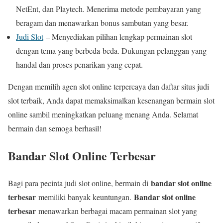
NetEnt, dan Playtech. Menerima metode pembayaran yang
beragam dan menawarkan bonus sambutan yang besar.
Judi Slot
– Menyediakan pilihan lengkap permainan slot
dengan tema yang berbeda-beda. Dukungan pelanggan yang
handal dan proses penarikan yang cepat.
Dengan memilih agen slot online terpercaya dan daftar situs judi
slot terbaik, Anda dapat memaksimalkan kesenangan bermain slot
online sambil meningkatkan peluang menang Anda. Selamat
bermain dan semoga berhasil!
Bandar Slot Online Terbesar
bandar slot online
Bagi para pecinta judi slot online, bermain di
terbesar
Bandar slot online
memiliki banyak keuntungan.
terbesar
menawarkan berbagai macam permainan slot yang