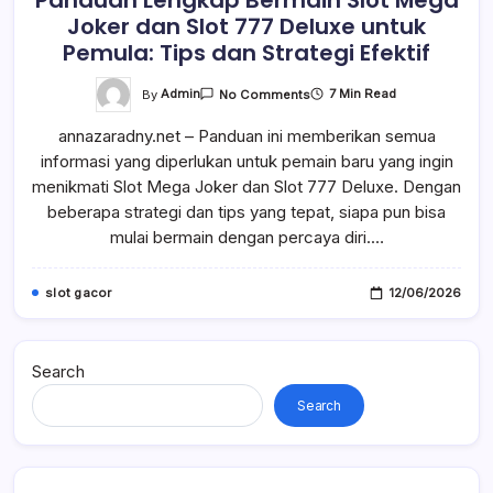
Joker dan Slot 777 Deluxe untuk
Pemula: Tips dan Strategi Efektif
On
By
Admin
7 Min Read
No Comments
Panduan
Lengkap
annazaradny.net – Panduan ini memberikan semua
Bermain
Slot
informasi yang diperlukan untuk pemain baru yang ingin
Mega
Joker
menikmati Slot Mega Joker dan Slot 777 Deluxe. Dengan
Dan
Slot
beberapa strategi dan tips yang tepat, siapa pun bisa
777
mulai bermain dengan percaya diri.…
Deluxe
Untuk
Pemula:
Tips
slot gacor
12/06/2026
Dan
Strategi
Efektif
Search
Search