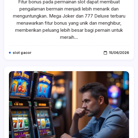
Fitur bonus pada permainan slot dapat membuat
Bonus
Pada
pengalaman bermain menjadi lebih menarik dan
Slot
Mega
menguntungkan. Mega Joker dan 777 Deluxe terbaru
Joker
Dan
menawarkan fitur bonus yang unik dan menghibur,
Slot
memberikan peluang lebih besar bagi pemain untuk
777
Deluxe
meraih…
Terbaru:
Panduan
Lengkap
Untuk
slot gacor
15/06/2026
Pemain