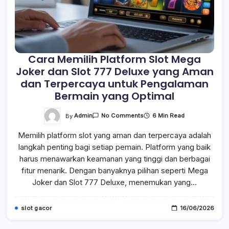
Cara Memilih Platform Slot Mega
Joker dan Slot 777 Deluxe yang Aman
dan Terpercaya untuk Pengalaman
Bermain yang Optimal
On
By
Admin
6 Min Read
No Comments
Cara
Memilih
Memilih platform slot yang aman dan terpercaya adalah
Platform
Slot
langkah penting bagi setiap pemain. Platform yang baik
Mega
Joker
harus menawarkan keamanan yang tinggi dan berbagai
Dan
Slot
fitur menarik. Dengan banyaknya pilihan seperti Mega
777
Joker dan Slot 777 Deluxe, menemukan yang…
Deluxe
Yang
Aman
Dan
slot gacor
16/06/2026
Terpercaya
Untuk
Pengalaman
Bermain