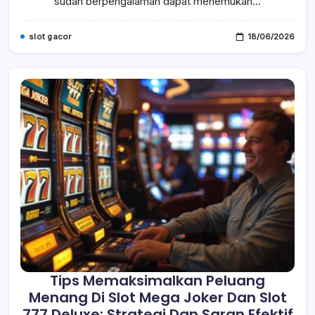
sudah berpengalaman dapat menemukan…
Deluxe
Untuk
Penggemar
Slot
slot gacor
18/06/2026
Klasik
Tips Memaksimalkan Peluang
Menang Di Slot Mega Joker Dan Slot
777 Deluxe: Strategi Dan Saran Efektif