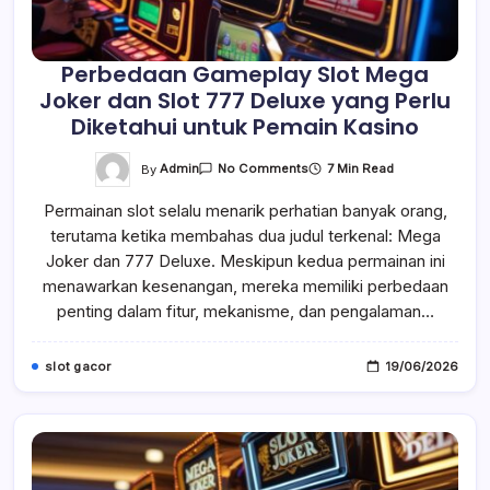
Perbedaan Gameplay Slot Mega
Joker dan Slot 777 Deluxe yang Perlu
Diketahui untuk Pemain Kasino
On
By
Admin
7 Min Read
No Comments
Perbedaan
Gameplay
Permainan slot selalu menarik perhatian banyak orang,
Slot
Mega
terutama ketika membahas dua judul terkenal: Mega
Joker
Dan
Joker dan 777 Deluxe. Meskipun kedua permainan ini
Slot
777
menawarkan kesenangan, mereka memiliki perbedaan
Deluxe
penting dalam fitur, mekanisme, dan pengalaman…
Yang
Perlu
Diketahui
Untuk
slot gacor
19/06/2026
Pemain
Kasino