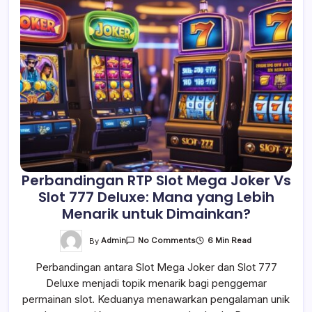
Perbandingan RTP Slot Mega Joker Vs
Slot 777 Deluxe: Mana yang Lebih
Menarik untuk Dimainkan?
On
By
Admin
6 Min Read
No Comments
Perbandingan
RTP
Perbandingan antara Slot Mega Joker dan Slot 777
Slot
Mega
Deluxe menjadi topik menarik bagi penggemar
Joker
Vs
permainan slot. Keduanya menawarkan pengalaman unik
Slot
777