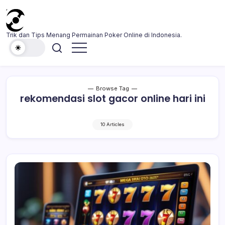
Skip
to
content
annazaradny
Trik dan Tips Menang Permainan Poker Online di Indonesia.
Browse Tag
rekomendasi slot gacor online hari ini
10 Articles