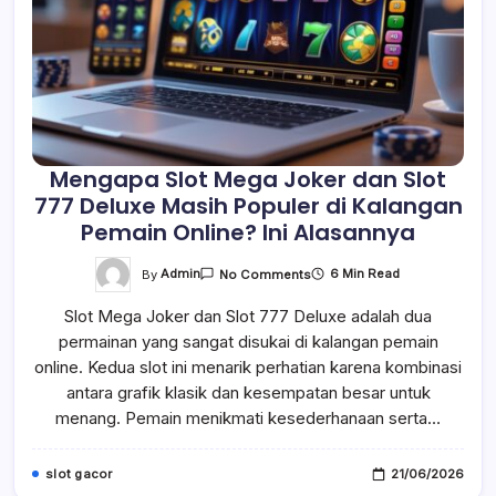
Mengapa Slot Mega Joker dan Slot
777 Deluxe Masih Populer di Kalangan
Pemain Online? Ini Alasannya
On
By
Admin
6 Min Read
No Comments
Mengapa
Slot
Slot Mega Joker dan Slot 777 Deluxe adalah dua
Mega
Joker
permainan yang sangat disukai di kalangan pemain
Dan
Slot
online. Kedua slot ini menarik perhatian karena kombinasi
777
Deluxe
antara grafik klasik dan kesempatan besar untuk
Masih
menang. Pemain menikmati kesederhanaan serta…
Populer
Di
Kalangan
Pemain
slot gacor
21/06/2026
Online?
Ini