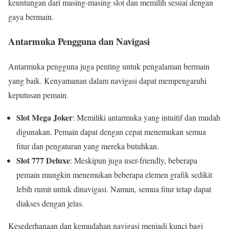
keuntungan dari masing-masing slot dan memilih sesuai dengan
gaya bermain.
Antarmuka Pengguna dan Navigasi
Antarmuka pengguna juga penting untuk pengalaman bermain
yang baik. Kenyamanan dalam navigasi dapat mempengaruhi
keputusan pemain.
Slot Mega Joker
: Memiliki antarmuka yang intuitif dan mudah
digunakan. Pemain dapat dengan cepat menemukan semua
fitur dan pengaturan yang mereka butuhkan.
Slot 777 Deluxe
: Meskipun juga user-friendly, beberapa
pemain mungkin menemukan beberapa elemen grafik sedikit
lebih rumit untuk dinavigasi. Namun, semua fitur tetap dapat
diakses dengan jelas.
Kesederhanaan dan kemudahan navigasi menjadi kunci bagi