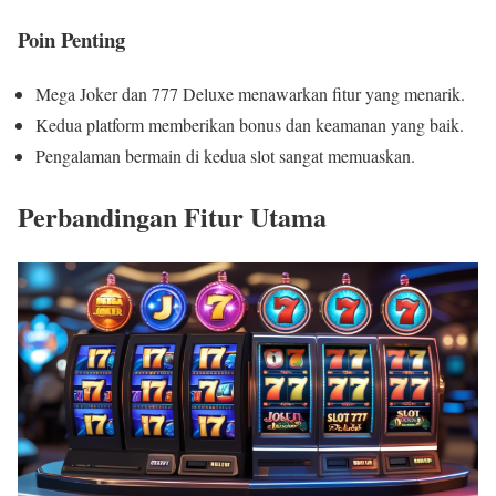
Poin Penting
Mega Joker dan 777 Deluxe menawarkan fitur yang menarik.
Kedua platform memberikan bonus dan keamanan yang baik.
Pengalaman bermain di kedua slot sangat memuaskan.
Perbandingan Fitur Utama