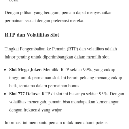
Dengan pilihan yang beragam, pemain dapat menyesuaikan
permainan sesuai dengan preferensi mereka.
RTP dan Volatilitas Slot
Tingkat Pengembalian ke Pemain (RTP) dan volatilitas adalah
faktor penting untuk dipertimbangkan dalam memilih slot.
Slot Mega Joker
: Memiliki RTP sekitar 99%, yang cukup
tinggi untuk permainan slot. Ini berarti peluang menang cukup
baik, terutama dalam permainan bonus.
Slot 777 Deluxe
: RTP di slot ini biasanya sekitar 95%. Dengan
volatilitas menengah, pemain bisa mendapatkan kemenangan
dengan frekuensi yang wajar.
Informasi ini membantu pemain untuk memahami potensi