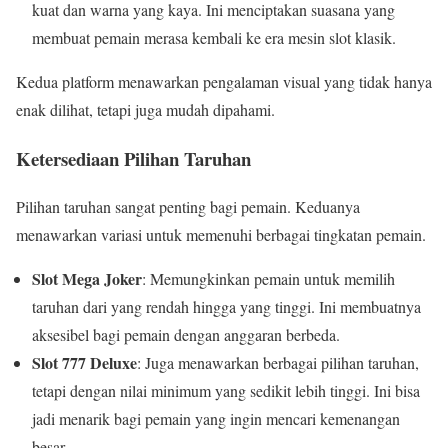
kuat dan warna yang kaya. Ini menciptakan suasana yang
membuat pemain merasa kembali ke era mesin slot klasik.
Kedua platform menawarkan pengalaman visual yang tidak hanya
enak dilihat, tetapi juga mudah dipahami.
Ketersediaan Pilihan Taruhan
Pilihan taruhan sangat penting bagi pemain. Keduanya
menawarkan variasi untuk memenuhi berbagai tingkatan pemain.
Slot Mega Joker
: Memungkinkan pemain untuk memilih
taruhan dari yang rendah hingga yang tinggi. Ini membuatnya
aksesibel bagi pemain dengan anggaran berbeda.
Slot 777 Deluxe
: Juga menawarkan berbagai pilihan taruhan,
tetapi dengan nilai minimum yang sedikit lebih tinggi. Ini bisa
jadi menarik bagi pemain yang ingin mencari kemenangan
besar.