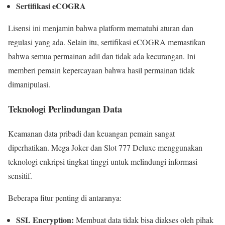
Sertifikasi eCOGRA
Lisensi ini menjamin bahwa platform mematuhi aturan dan
regulasi yang ada. Selain itu, sertifikasi eCOGRA memastikan
bahwa semua permainan adil dan tidak ada kecurangan. Ini
memberi pemain kepercayaan bahwa hasil permainan tidak
dimanipulasi.
Teknologi Perlindungan Data
Keamanan data pribadi dan keuangan pemain sangat
diperhatikan. Mega Joker dan Slot 777 Deluxe menggunakan
teknologi enkripsi tingkat tinggi untuk melindungi informasi
sensitif.
Beberapa fitur penting di antaranya:
SSL Encryption:
Membuat data tidak bisa diakses oleh pihak