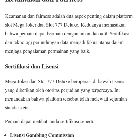
Keamanan dan fairness adalah dua aspek penting dalam platform
slot Mega Joker dan Slot 777 Deluxe. Keduanya memastikan
bahwa pemain dapat bermain dengan aman dan adil. Sertifikasi
dan teknologi perlindungan data menjadi fokus utama dalam
menjaga pengalaman permainan yang baik.
Sertifikasi dan Lisensi
Mega Joker dan Slot 777 Deluxe beroperasi di bawah lisensi
yang diberikan oleh otoritas perjudian yang terpercaya. Ini
menandakan bahwa platform tersebut telah melewati sejumlah
standar ketat.
Pemain dapat melihat tanda sertifikasi seperti:
Lisensi Gambling Commission