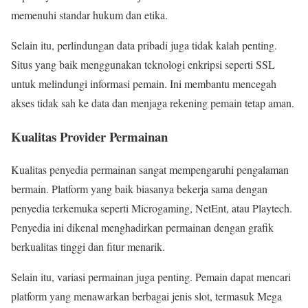
memenuhi standar hukum dan etika.
Selain itu, perlindungan data pribadi juga tidak kalah penting.
Situs yang baik menggunakan teknologi enkripsi seperti SSL
untuk melindungi informasi pemain. Ini membantu mencegah
akses tidak sah ke data dan menjaga rekening pemain tetap aman.
Kualitas Provider Permainan
Kualitas penyedia permainan sangat mempengaruhi pengalaman
bermain. Platform yang baik biasanya bekerja sama dengan
penyedia terkemuka seperti Microgaming, NetEnt, atau Playtech.
Penyedia ini dikenal menghadirkan permainan dengan grafik
berkualitas tinggi dan fitur menarik.
Selain itu, variasi permainan juga penting. Pemain dapat mencari
platform yang menawarkan berbagai jenis slot, termasuk Mega