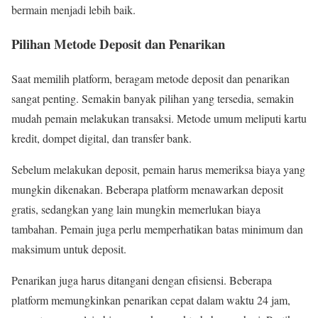
bermain menjadi lebih baik.
Pilihan Metode Deposit dan Penarikan
Saat memilih platform, beragam metode deposit dan penarikan
sangat penting. Semakin banyak pilihan yang tersedia, semakin
mudah pemain melakukan transaksi. Metode umum meliputi kartu
kredit, dompet digital, dan transfer bank.
Sebelum melakukan deposit, pemain harus memeriksa biaya yang
mungkin dikenakan. Beberapa platform menawarkan deposit
gratis, sedangkan yang lain mungkin memerlukan biaya
tambahan. Pemain juga perlu memperhatikan batas minimum dan
maksimum untuk deposit.
Penarikan juga harus ditangani dengan efisiensi. Beberapa
platform memungkinkan penarikan cepat dalam waktu 24 jam,