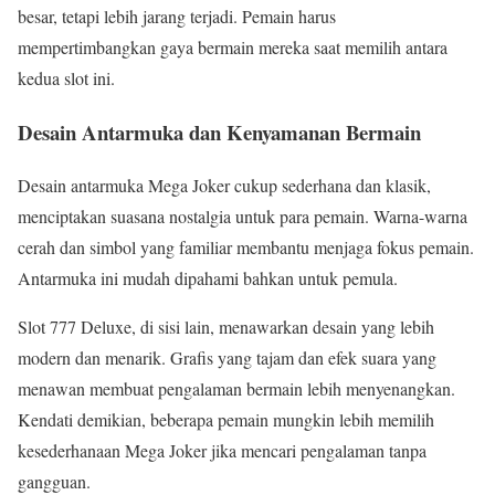
besar, tetapi lebih jarang terjadi. Pemain harus
mempertimbangkan gaya bermain mereka saat memilih antara
kedua slot ini.
Desain Antarmuka dan Kenyamanan Bermain
Desain antarmuka Mega Joker cukup sederhana dan klasik,
menciptakan suasana nostalgia untuk para pemain. Warna-warna
cerah dan simbol yang familiar membantu menjaga fokus pemain.
Antarmuka ini mudah dipahami bahkan untuk pemula.
Slot 777 Deluxe, di sisi lain, menawarkan desain yang lebih
modern dan menarik. Grafis yang tajam dan efek suara yang
menawan membuat pengalaman bermain lebih menyenangkan.
Kendati demikian, beberapa pemain mungkin lebih memilih
kesederhanaan Mega Joker jika mencari pengalaman tanpa
gangguan.