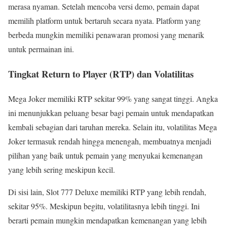
merasa nyaman. Setelah mencoba versi demo, pemain dapat
memilih platform untuk bertaruh secara nyata. Platform yang
berbeda mungkin memiliki penawaran promosi yang menarik
untuk permainan ini.
Tingkat Return to Player (RTP) dan Volatilitas
Mega Joker memiliki RTP sekitar 99% yang sangat tinggi. Angka
ini menunjukkan peluang besar bagi pemain untuk mendapatkan
kembali sebagian dari taruhan mereka. Selain itu, volatilitas Mega
Joker termasuk rendah hingga menengah, membuatnya menjadi
pilihan yang baik untuk pemain yang menyukai kemenangan
yang lebih sering meskipun kecil.
Di sisi lain, Slot 777 Deluxe memiliki RTP yang lebih rendah,
sekitar 95%. Meskipun begitu, volatilitasnya lebih tinggi. Ini
berarti pemain mungkin mendapatkan kemenangan yang lebih