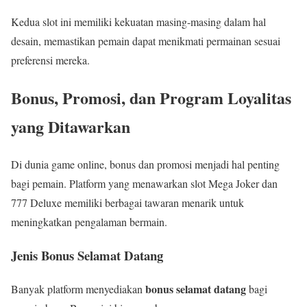
Kedua slot ini memiliki kekuatan masing-masing dalam hal
desain, memastikan pemain dapat menikmati permainan sesuai
preferensi mereka.
Bonus, Promosi, dan Program Loyalitas
yang Ditawarkan
Di dunia game online, bonus dan promosi menjadi hal penting
bagi pemain. Platform yang menawarkan slot Mega Joker dan
777 Deluxe memiliki berbagai tawaran menarik untuk
meningkatkan pengalaman bermain.
Jenis Bonus Selamat Datang
bonus selamat datang
Banyak platform menyediakan
bagi