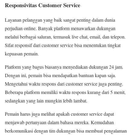
Responsivitas Customer Service
Layanan pelanggan yang baik sangat penting dalam dunia
perjudian online. Banyak platform menawarkan dukungan
melalui berbagai saluran, termasuk live chat, email, dan telepon.
Sifat responsif dari customer service bisa menentukan tingkat
kepuasan pemain.
Platform yang bagus biasanya menyediakan dukungan 24 jam.
Dengan ini, pemain bisa mendapatkan bantuan kapan saja.
Mengetahui waktu respons dari customer service juga penting.
Beberapa platform memiliki waktu respons kurang dari 5 menit,
sedangkan yang lain mungkin lebih lambat.
Pemain harus juga melihat apakah customer service dapat
menjawab pertanyaan dalam bahasa mereka. Kemudahan
berkomunikasi dengan tim dukungan bisa membuat pengalaman