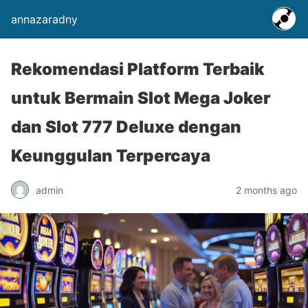
annazaradny
Rekomendasi Platform Terbaik
untuk Bermain Slot Mega Joker
dan Slot 777 Deluxe dengan
Keunggulan Terpercaya
admin
2 months ago