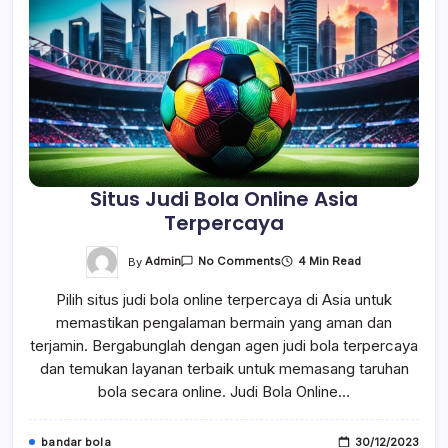
Situs Judi Bola Online Asia
Terpercaya
On
By
Admin
4 Min Read
No Comments
Situs
Judi
Pilih situs judi bola online terpercaya di Asia untuk
Bola
Online
memastikan pengalaman bermain yang aman dan
Asia
Terpercaya
terjamin. Bergabunglah dengan agen judi bola terpercaya
dan temukan layanan terbaik untuk memasang taruhan
bola secara online. Judi Bola Online…
bandar bola
30/12/2023