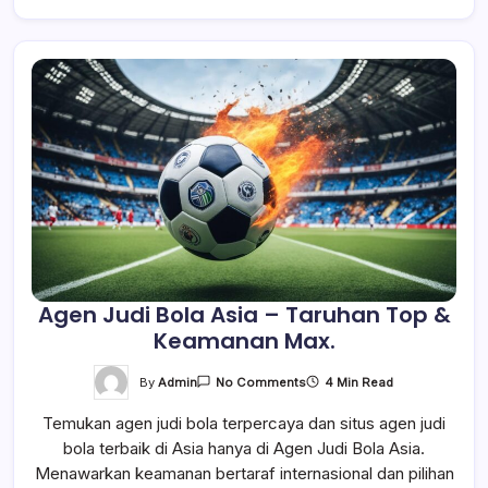
Agen Judi Bola Asia – Taruhan Top &
Keamanan Max.
On
By
Admin
4 Min Read
No Comments
Agen
Judi
Temukan agen judi bola terpercaya dan situs agen judi
Bola
Asia
bola terbaik di Asia hanya di Agen Judi Bola Asia.
–
Taruhan
Menawarkan keamanan bertaraf internasional dan pilihan
Top