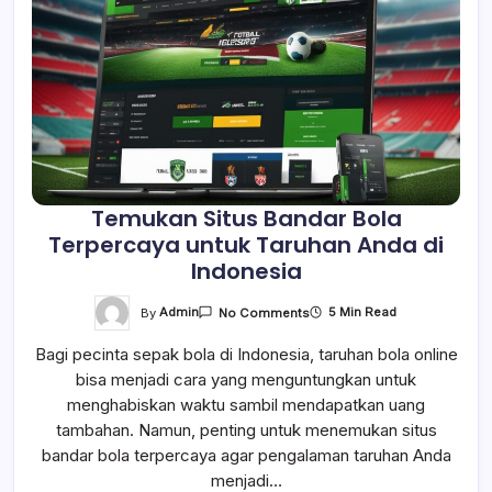
Temukan Situs Bandar Bola
Terpercaya untuk Taruhan Anda di
Indonesia
On
By
Admin
5 Min Read
No Comments
Temukan
Situs
Bagi pecinta sepak bola di Indonesia, taruhan bola online
Bandar
Bola
bisa menjadi cara yang menguntungkan untuk
Terpercaya
Untuk
menghabiskan waktu sambil mendapatkan uang
Taruhan
Anda
tambahan. Namun, penting untuk menemukan situs
Di
bandar bola terpercaya agar pengalaman taruhan Anda
Indonesia
menjadi…