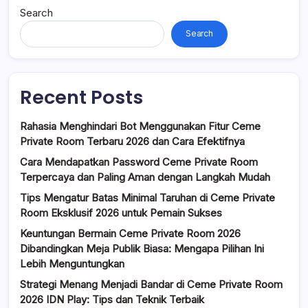
Search
Search
Recent Posts
Rahasia Menghindari Bot Menggunakan Fitur Ceme
Private Room Terbaru 2026 dan Cara Efektifnya
Cara Mendapatkan Password Ceme Private Room
Terpercaya dan Paling Aman dengan Langkah Mudah
Tips Mengatur Batas Minimal Taruhan di Ceme Private
Room Eksklusif 2026 untuk Pemain Sukses
Keuntungan Bermain Ceme Private Room 2026
Dibandingkan Meja Publik Biasa: Mengapa Pilihan Ini
Lebih Menguntungkan
Strategi Menang Menjadi Bandar di Ceme Private Room
2026 IDN Play: Tips dan Teknik Terbaik