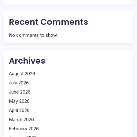
Recent Comments
No comments to show.
Archives
August 2026
July 2026
June 2026
May 2026
April 2026
March 2026
February 2026