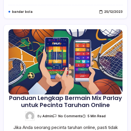
bandar bola
25/12/2023
Panduan Lengkap Bermain Mix Parlay
untuk Pecinta Taruhan Online
On
By
Admin
5 Min Read
No Comments
Panduan
Lengkap
Jika Anda seorang pecinta taruhan online, pasti tidak
Bermain
Mix