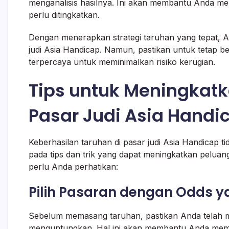
menganalisis hasilnya. Ini akan membantu Anda me
perlu ditingkatkan.
Dengan menerapkan strategi taruhan yang tepat, 
judi Asia Handicap. Namun, pastikan untuk tetap b
terpercaya untuk meminimalkan risiko kerugian.
Tips untuk Meningkat
Pasar Judi Asia Handi
Keberhasilan taruhan di pasar judi Asia Handicap ti
pada tips dan trik yang dapat meningkatkan pelua
perlu Anda perhatikan:
Pilih Pasaran dengan Odds
Sebelum memasang taruhan, pastikan Anda telah me
menguntungkan. Hal ini akan membantu Anda mem