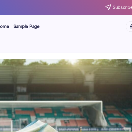
Subscribe
ht
ome
Sample Page