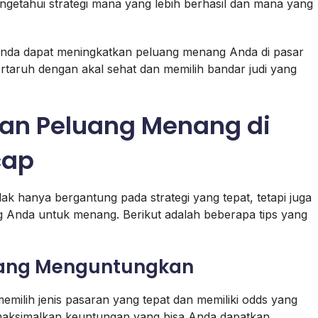
ngetahui strategi mana yang lebih berhasil dan mana yang
Anda dapat meningkatkan peluang menang Anda di pasar
ertaruh dengan akal sehat dan memilih bandar judi yang
kan Peluang Menang di
cap
dak hanya bergantung pada strategi yang tepat, tetapi juga
ng Anda untuk menang. Berikut adalah beberapa tips yang
 yang Menguntungkan
milih jenis pasaran yang tepat dan memiliki odds yang
aksimalkan keuntungan yang bisa Anda dapatkan.