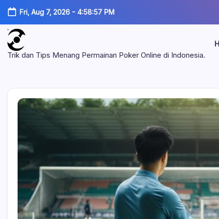
Skip
Fri, Aug 7, 2026
-
4:58:59 PM
to
content
H
annazaradny
Trik dan Tips Menang Permainan Poker Online di Indonesia.