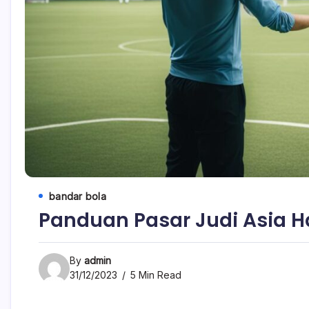
bandar bola
Panduan Pasar Judi Asia 
By
admin
31/12/2023
5 Min Read