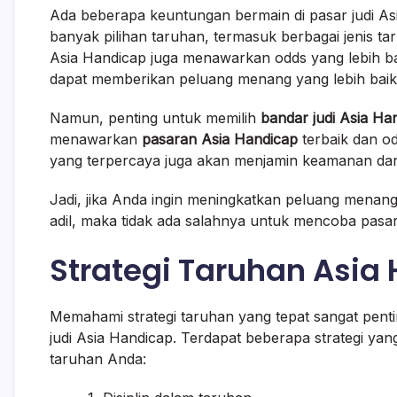
Ada beberapa keuntungan bermain di pasar judi Asi
banyak pilihan taruhan, termasuk berbagai jenis ta
Asia Handicap juga menawarkan odds yang lebih ba
dapat memberikan peluang menang yang lebih baik
Namun, penting untuk memilih
bandar judi Asia Ha
menawarkan
pasaran Asia Handicap
terbaik dan od
yang terpercaya juga akan menjamin keamanan dan
Jadi, jika Anda ingin meningkatkan peluang mena
adil, maka tidak ada salahnya untuk mencoba pasar
Strategi Taruhan Asia 
Memahami strategi taruhan yang tepat sangat pen
judi Asia Handicap. Terdapat beberapa strategi ya
taruhan Anda: