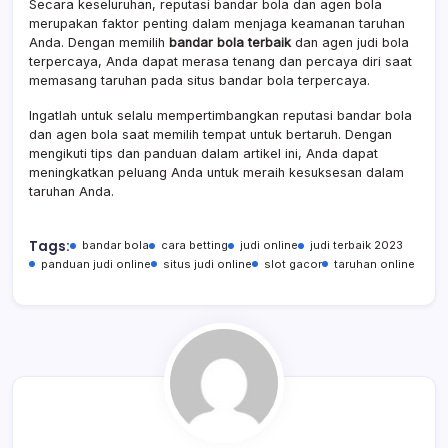
Secara keseluruhan, reputasi bandar bola dan agen bola
merupakan faktor penting dalam menjaga keamanan taruhan
Anda. Dengan memilih
bandar bola terbaik
dan agen judi bola
terpercaya, Anda dapat merasa tenang dan percaya diri saat
memasang taruhan pada situs bandar bola terpercaya.
Ingatlah untuk selalu mempertimbangkan reputasi bandar bola
dan agen bola saat memilih tempat untuk bertaruh. Dengan
mengikuti tips dan panduan dalam artikel ini, Anda dapat
meningkatkan peluang Anda untuk meraih kesuksesan dalam
taruhan Anda.
Tags:
bandar bola
cara betting
judi online
judi terbaik 2023
panduan judi online
situs judi online
slot gacor
taruhan online