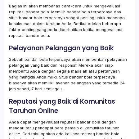
Bagian ini akan membahas cara-cara untuk mengevaluasi
reputasi bandar bola. Memilih bandar bola terpercaya dan
situs bandar bola terpercaya sangat penting untuk mencapai
kesuksesan dalam taruhan Anda. Berikut adalah beberapa
faktor penting yang perlu diperhatikan ketika mengevaluasi
reputasi bandar bola:
Pelayanan Pelanggan yang Baik
Sebuah bandar bola terpercaya akan memberikan pelayanan
pelanggan yang baik dan responsif. Mereka akan siap
membantu Anda dengan segala masalah atau pertanyaan
yang mungkin Anda miliki. Situs bandar bola terpercaya
biasanya akan memiliki layanan pelanggan yang tersedia 24
jam sehari, 7 hari seminggu.
Reputasi yang Baik di Komunitas
Taruhan Online
Anda dapat mengevaluasi reputasi bandar bola dengan
mencari tahu pendapat para pemain di komunitas taruhan
online. Cari tahu apakah ada keluhan tentang bandar bola