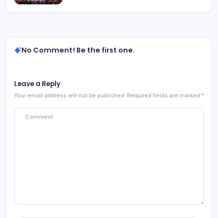
No Comment! Be the first one.
Leave a Reply
Your email address will not be published.
Required fields are marked
*