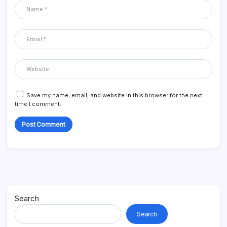
Save my name, email, and website in this browser for the next
time I comment.
Search
Search