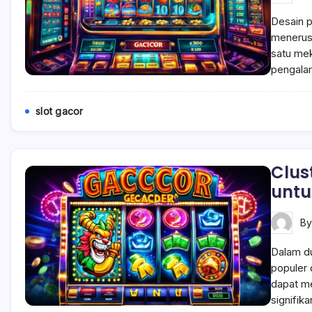
Desain p
menerus 
satu me
pengalam
slot gacor
Clus
untu
B
Dalam d
populer 
dapat m
signifik