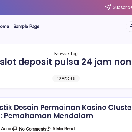
Subscribe
ht
ome
Sample Page
Browse Tag
 slot deposit pulsa 24 jam no
10 Articles
istik Desain Permainan Kasino Cluste
s: Pemahaman Mendalam
On
5 Min Read
y
Admin
No Comments