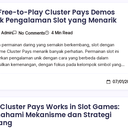
Free-to-Play Cluster Pays Demos
k Pengalaman Slot yang Menarik
On
4 Min Read
y
Admin
No Comments
Top
Free-
a permainan daring yang semakin berkembang, slot dengan
To-
Play
e Cluster Pays menarik banyak perhatian. Permainan slot ini
Cluster
kan pengalaman unik dengan cara yang berbeda dalam
Pays
ilkan kemenangan, dengan fokus pada kelompok simbol yang…
Demos
Untuk
Pengalaman
Slot
07/01/2
Yang
Menarik
Cluster Pays Works in Slot Games:
hami Mekanisme dan Strategi
ang