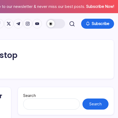
 to our newsletter & never miss our best posts.
Subscribe Now!
tps://www.facebook.com/
https://twitter.com/
https://t.me/
https://www.instagram.com/
https://youtube.com/
Subscribe
nstop
r
Search
Search