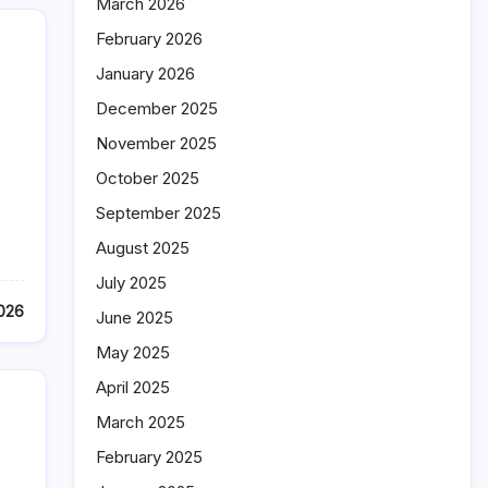
March 2026
February 2026
January 2026
December 2025
November 2025
October 2025
September 2025
August 2025
July 2025
026
June 2025
May 2025
April 2025
March 2025
February 2025