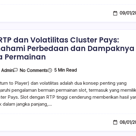
Di
Industri
09/01/2
Game
 RTP dan Volatilitas Cluster Pays:
ahami Perbedaan dan Dampaknya
a Permainan
On
5 Min Read
y
Admin
No Comments
Slot
RTP
urn to Player) dan volatilitas adalah dua konsep penting yang
Dan
Volatilitas
ruhi pengalaman bermain permainan slot, termasuk yang memilik
Cluster
uster Pays. Slot dengan RTP tinggi cenderung memberikan hasil ya
Pays:
ik dalam jangka panjang,…
Memahami
Perbedaan
Dan
Dampaknya
08/01/2
Pada
Permainan