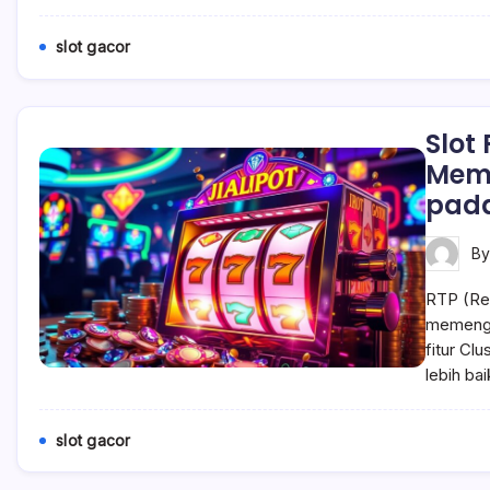
slot gacor
Slot
Mem
pad
B
RTP (Ret
memenga
fitur Cl
lebih ba
slot gacor