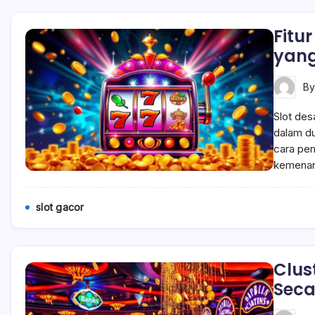
Fitur
yang
B
Slot des
dalam d
cara pem
kemenan
slot gacor
Clus
Seca