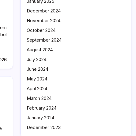
January 2025
December 2024
November 2024
tem
October 2024
bol
September 2024
August 2024
July 2024
026
June 2024
May 2024
April 2024
March 2024
February 2024
January 2024
December 2023
e