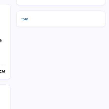
toto
ik
026