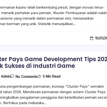
Statistik
Desain
ermainan kasino telah berkembang pesat, dengan inovasi terus-
Permainan
Kasino
menarik perhatian para pemain. Kluster Pembayaran adalah salah
Cluster
kanisme yang menarik dalam permainan slot, menawarkan
Pays:
an bermain yang unik. Statistik menunjukkan…
Pemahaman
Mendalam
10/01/
ter Pays Game Development Tips 20
k Sukses di Industri Game
On
5 Min Read
y
Admin
No Comments
Cluster
Pays
unia pengembangan permainan, konsep “Cluster Pays” semakin
Game
Development
di tahun 2026. Mendesain permainan dengan sistem Cluster Pays
Tips
eningkatkan pengalaman pengguna dan keterlibatan pemain seca
2026
an. Berfokus pada mekanika…
Untuk
Sukses