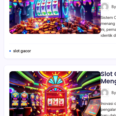
B
Sistem C
menang 
ini, pe
identik 
slot gacor
Slot
Meng
B
Inovasi 
pengalam
baru dal