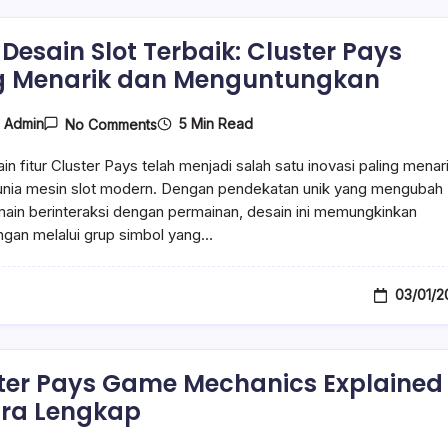
 Desain Slot Terbaik: Cluster Pays
 Menarik dan Menguntungkan
On
5 Min Read
y
Admin
No Comments
Fitur
Desain
ain fitur Cluster Pays telah menjadi salah satu inovasi paling menar
Slot
Terbaik:
unia mesin slot modern. Dengan pendekatan unik yang mengubah
Cluster
ain berinteraksi dengan permainan, desain ini memungkinkan
Pays
gan melalui grup simbol yang…
Yang
Menarik
Dan
Menguntungkan
03/01/2
ter Pays Game Mechanics Explained
ra Lengkap