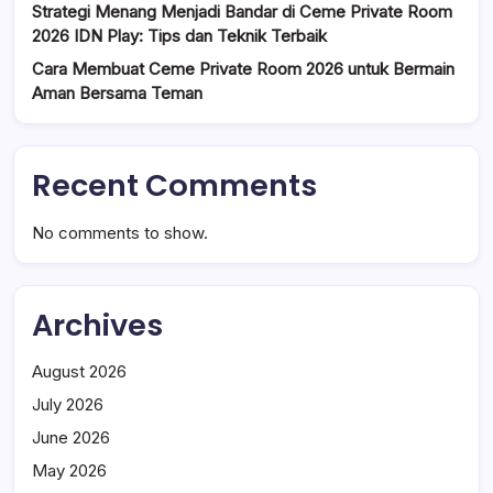
Strategi Menang Menjadi Bandar di Ceme Private Room
2026 IDN Play: Tips dan Teknik Terbaik
Cara Membuat Ceme Private Room 2026 untuk Bermain
Aman Bersama Teman
Recent Comments
No comments to show.
Archives
August 2026
July 2026
June 2026
May 2026