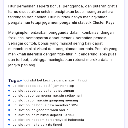
Fitur permainan seperti bonus, pengganda, dan putaran gratis
harus disesuaikan untuk menciptakan keseimbangan antara
tantangan dan hadiah. Fitur ini tidak hanya meningkatkan
pengalaman tetapi juga mempengaruhi statistik Cluster Pays.
Mengimplementasikan pengganda dalam kombinasi dengan
frekuensi pembayaran dapat menarik perhatian pemain.
Sebagai contoh, bonus yang muncul sering kali dapat
menambah nilai visual dan pengalaman bermain. Pemain yang
menikmati interaksi dengan fitur-fitur ini cenderung lebih puas
dan terlibat, sehingga meningkatkan retensi mereka dalam
jangka panjang.
Tags:
judi slot bet kecil peluang maxwin tinggi
judi slot deposit pulsa 24 jam nonstop
judi slot deposit pulsa tanpa potongan
judi slot gacor gampang maxwin setiap hari
judi slot gacor maxwin gampang menang
judi slot online bonus new member 100%
judi slot online gacor terbaru hari ini
judi slot online minimal deposit 10 ribu
judi slot online resmi terpercaya di indonesia
judi slot online terbaik rtp tinggi