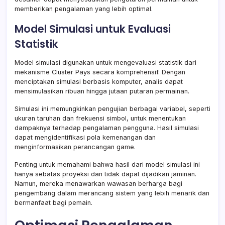
memberikan pengalaman yang lebih optimal.
Model Simulasi untuk Evaluasi
Statistik
Model simulasi digunakan untuk mengevaluasi statistik dari
mekanisme Cluster Pays secara komprehensif. Dengan
menciptakan simulasi berbasis komputer, analis dapat
mensimulasikan ribuan hingga jutaan putaran permainan.
Simulasi ini memungkinkan pengujian berbagai variabel, seperti
ukuran taruhan dan frekuensi simbol, untuk menentukan
dampaknya terhadap pengalaman pengguna. Hasil simulasi
dapat mengidentifikasi pola kemenangan dan
menginformasikan perancangan game.
Penting untuk memahami bahwa hasil dari model simulasi ini
hanya sebatas proyeksi dan tidak dapat dijadikan jaminan.
Namun, mereka menawarkan wawasan berharga bagi
pengembang dalam merancang sistem yang lebih menarik dan
bermanfaat bagi pemain.