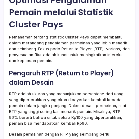
Optimasi Pengalaman
Pemain melalui Statistik
Cluster Pays
Pemahaman tentang statistik Cluster Pays dapat membantu
dalam merancang pengalaman permainan yang lebih menarik
dan seimbang. Fokus pada Return to Player (RTP), varians, dan
penyesuaian fitur adalah kunci untuk meningkatkan interaksi
dan kepuasan pemain.
Pengaruh RTP (Return to Player)
dalam Desain
RTP adalah ukuran yang menunjukkan persentase dari uang
yang dipertaruhkan yang akan dibayarkan kembali kepada
pemain dalam jangka panjang. Dalam desain permainan, nilai
RTP yang tinggi sering kali menarik pemain. Misalnya, RTP
96% berarti bahwa untuk setiap Rp100 yang dipertaruhkan,
pemain bisa mendapatkan kembali Rp96.
Desain permainan dengan RTP yang seimbang perlu