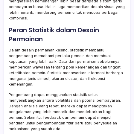
menghasilkan kemenangan lebih besar daripada sistem garis
pembayaran biasa. Hal ini juga memberikan desain visual yang
lebih menarik, mendorong pemain untuk mencoba berbagai
kombinasi.
Peran Statistik dalam Desain
Permainan
Dalam desain permainan kasino, statistik membantu
pengembang memahami perilaku pemain dan membuat
keputusan yang lebih baik. Data dari permainan sebelumnya
memberikan wawasan tentang pola kemenangan dan tingkat
keterlibatan pemain. Statistik menawarkan informasi berharga
mengenai jenis simbol, ukuran cluster, dan frekuensi
kemenangan.
Pengembang dapat menggunakan statistik untuk
menyeimbangkan antara volatilitas dan potensi pembayaran.
Dengan analisis yang tepat, mereka dapat menciptakan
pengalaman yang lebih menarik dan mendebarkan bagi
pemain. Selain itu, feedback dari pemain dapat menjadi
panduan untuk pengembangan fitur baru atau penyesuaian
mekanisme yang sudah ada.