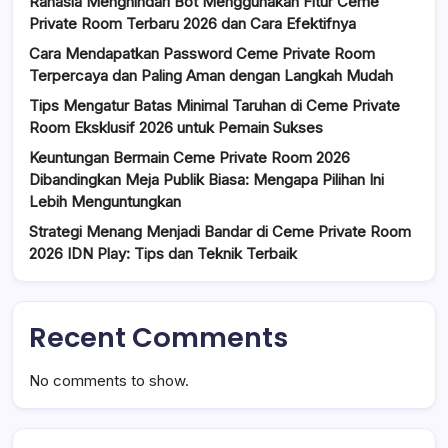
Rahasia Menghindari Bot Menggunakan Fitur Ceme
Private Room Terbaru 2026 dan Cara Efektifnya
Cara Mendapatkan Password Ceme Private Room
Terpercaya dan Paling Aman dengan Langkah Mudah
Tips Mengatur Batas Minimal Taruhan di Ceme Private
Room Eksklusif 2026 untuk Pemain Sukses
Keuntungan Bermain Ceme Private Room 2026
Dibandingkan Meja Publik Biasa: Mengapa Pilihan Ini
Lebih Menguntungkan
Strategi Menang Menjadi Bandar di Ceme Private Room
2026 IDN Play: Tips dan Teknik Terbaik
Recent Comments
No comments to show.