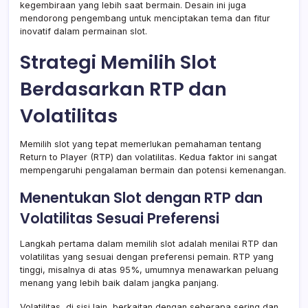
kegembiraan yang lebih saat bermain. Desain ini juga
mendorong pengembang untuk menciptakan tema dan fitur
inovatif dalam permainan slot.
Strategi Memilih Slot
Berdasarkan RTP dan
Volatilitas
Memilih slot yang tepat memerlukan pemahaman tentang
Return to Player (RTP) dan volatilitas. Kedua faktor ini sangat
mempengaruhi pengalaman bermain dan potensi kemenangan.
Menentukan Slot dengan RTP dan
Volatilitas Sesuai Preferensi
Langkah pertama dalam memilih slot adalah menilai RTP dan
volatilitas yang sesuai dengan preferensi pemain. RTP yang
tinggi, misalnya di atas 95%, umumnya menawarkan peluang
menang yang lebih baik dalam jangka panjang.
Volatilitas, di sisi lain, berkaitan dengan seberapa sering dan