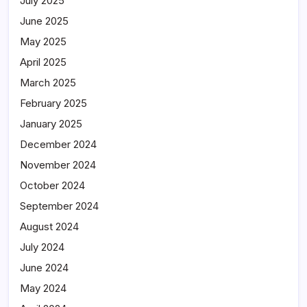
July 2025
June 2025
May 2025
April 2025
March 2025
February 2025
January 2025
December 2024
November 2024
October 2024
September 2024
August 2024
July 2024
June 2024
May 2024