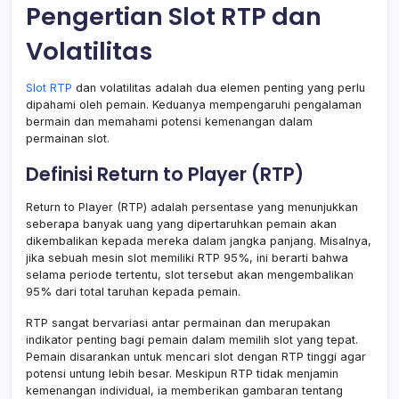
Pengertian Slot RTP dan
Volatilitas
Slot RTP
dan volatilitas adalah dua elemen penting yang perlu
dipahami oleh pemain. Keduanya mempengaruhi pengalaman
bermain dan memahami potensi kemenangan dalam
permainan slot.
Definisi Return to Player (RTP)
Return to Player (RTP) adalah persentase yang menunjukkan
seberapa banyak uang yang dipertaruhkan pemain akan
dikembalikan kepada mereka dalam jangka panjang. Misalnya,
jika sebuah mesin slot memiliki RTP 95%, ini berarti bahwa
selama periode tertentu, slot tersebut akan mengembalikan
95% dari total taruhan kepada pemain.
RTP sangat bervariasi antar permainan dan merupakan
indikator penting bagi pemain dalam memilih slot yang tepat.
Pemain disarankan untuk mencari slot dengan RTP tinggi agar
potensi untung lebih besar. Meskipun RTP tidak menjamin
kemenangan individual, ia memberikan gambaran tentang