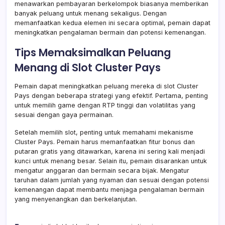
menawarkan pembayaran berkelompok biasanya memberikan
banyak peluang untuk menang sekaligus. Dengan
memanfaatkan kedua elemen ini secara optimal, pemain dapat
meningkatkan pengalaman bermain dan potensi kemenangan.
Tips Memaksimalkan Peluang
Menang di Slot Cluster Pays
Pemain dapat meningkatkan peluang mereka di slot Cluster
Pays dengan beberapa strategi yang efektif. Pertama, penting
untuk memilih game dengan RTP tinggi dan volatilitas yang
sesuai dengan gaya permainan.
Setelah memilih slot, penting untuk memahami mekanisme
Cluster Pays. Pemain harus memanfaatkan fitur bonus dan
putaran gratis yang ditawarkan, karena ini sering kali menjadi
kunci untuk menang besar. Selain itu, pemain disarankan untuk
mengatur anggaran dan bermain secara bijak. Mengatur
taruhan dalam jumlah yang nyaman dan sesuai dengan potensi
kemenangan dapat membantu menjaga pengalaman bermain
yang menyenangkan dan berkelanjutan.