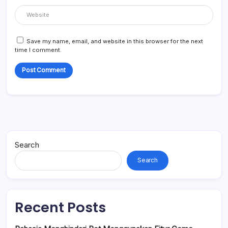
Save my name, email, and website in this browser for the next
time I comment.
Search
Search
Recent Posts