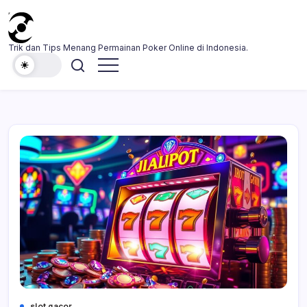
Skip
to
content
annazaradny
Trik dan Tips Menang Permainan Poker Online di Indonesia.
slot gacor