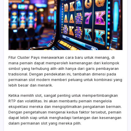
Fitur Cluster Pays menawarkan cara baru untuk menang, di
mana pemain dapat memperoleh kemenangan dari kelompok
simbol yang terhubung alih-alih hanya dari garis pembayaran
tradisional. Dengan pendekatan ini, tambahan dimensi pada
permainan slot modern memberi peluang untuk kombinasi yang
lebih besar dan menarik.
Ketika memilih slot, sangat penting untuk mempertimbangkan
RTP dan volatilitas. Ini akan membantu pemain mengelola
ekspektasi mereka dan mengoptimalkan pengalaman bermain.
Dengan pengetahuan mengenai kedua faktor tersebut, pemain
dapat lebih siap untuk menghadapi tantangan dan kesenangan
dalam permainan slot yang mereka pilih.