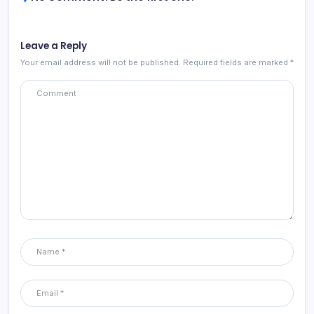
Leave a Reply
Your email address will not be published.
Required fields are marked
*