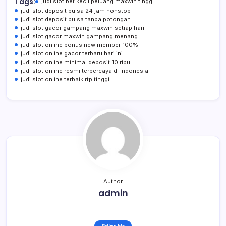
Tags:
judi slot bet kecil peluang maxwin tinggi
judi slot deposit pulsa 24 jam nonstop
judi slot deposit pulsa tanpa potongan
judi slot gacor gampang maxwin setiap hari
judi slot gacor maxwin gampang menang
judi slot online bonus new member 100%
judi slot online gacor terbaru hari ini
judi slot online minimal deposit 10 ribu
judi slot online resmi terpercaya di indonesia
judi slot online terbaik rtp tinggi
Author
admin