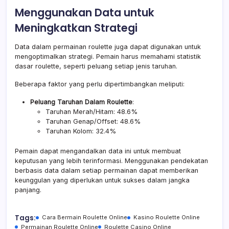
Menggunakan Data untuk
Meningkatkan Strategi
Data dalam permainan roulette juga dapat digunakan untuk
mengoptimalkan strategi. Pemain harus memahami statistik
dasar roulette, seperti peluang setiap jenis taruhan.
Beberapa faktor yang perlu dipertimbangkan meliputi:
Peluang Taruhan Dalam Roulette
:
Taruhan Merah/Hitam: 48.6%
Taruhan Genap/Offset: 48.6%
Taruhan Kolom: 32.4%
Pemain dapat mengandalkan data ini untuk membuat
keputusan yang lebih terinformasi. Menggunakan pendekatan
berbasis data dalam setiap permainan dapat memberikan
keunggulan yang diperlukan untuk sukses dalam jangka
panjang.
Tags:
Cara Bermain Roulette Online
Kasino Roulette Online
Permainan Roulette Online
Roulette Casino Online