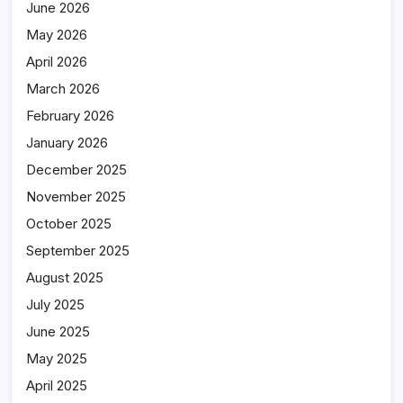
June 2026
May 2026
April 2026
March 2026
February 2026
January 2026
December 2025
November 2025
October 2025
September 2025
August 2025
July 2025
June 2025
May 2025
April 2025