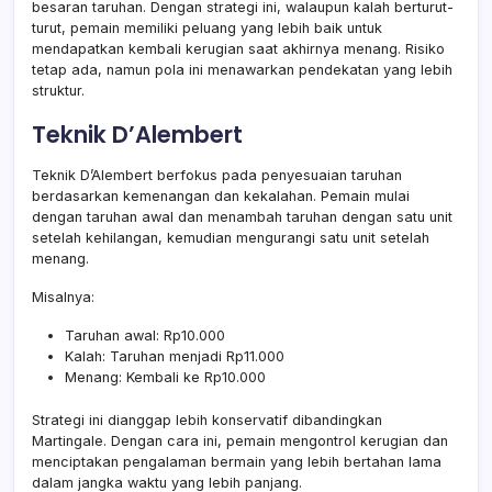
besaran taruhan. Dengan strategi ini, walaupun kalah berturut-
turut, pemain memiliki peluang yang lebih baik untuk
mendapatkan kembali kerugian saat akhirnya menang. Risiko
tetap ada, namun pola ini menawarkan pendekatan yang lebih
struktur.
Teknik D’Alembert
Teknik D’Alembert berfokus pada penyesuaian taruhan
berdasarkan kemenangan dan kekalahan. Pemain mulai
dengan taruhan awal dan menambah taruhan dengan satu unit
setelah kehilangan, kemudian mengurangi satu unit setelah
menang.
Misalnya:
Taruhan awal: Rp10.000
Kalah: Taruhan menjadi Rp11.000
Menang: Kembali ke Rp10.000
Strategi ini dianggap lebih konservatif dibandingkan
Martingale. Dengan cara ini, pemain mengontrol kerugian dan
menciptakan pengalaman bermain yang lebih bertahan lama
dalam jangka waktu yang lebih panjang.