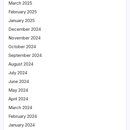
March 2025
February 2025
January 2025
December 2024
November 2024
October 2024
September 2024
August 2024
July 2024
June 2024
May 2024
April 2024
March 2024
February 2024
January 2024