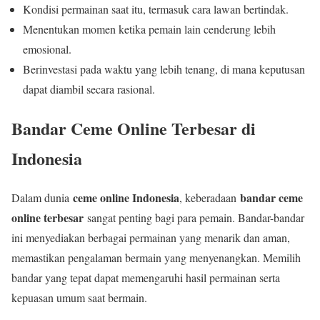
Kondisi permainan saat itu, termasuk cara lawan bertindak.
Menentukan momen ketika pemain lain cenderung lebih
emosional.
Berinvestasi pada waktu yang lebih tenang, di mana keputusan
dapat diambil secara rasional.
Bandar Ceme Online Terbesar di
Indonesia
ceme online Indonesia
bandar ceme
Dalam dunia
, keberadaan
online terbesar
sangat penting bagi para pemain. Bandar-bandar
ini menyediakan berbagai permainan yang menarik dan aman,
memastikan pengalaman bermain yang menyenangkan. Memilih
bandar yang tepat dapat memengaruhi hasil permainan serta
kepuasan umum saat bermain.