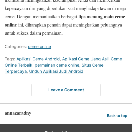
kepercayaan diri yang diperlukan saat menghadapi lawan di meja
tips menang main ceme
ceme. Dengan memanfaatkan berbagai
online
ini, diharapkan pemain dapat meningkatkan peluangnya
untuk sukses dalam permainan.
Categories:
ceme online
Tags:
Aplikasi Ceme Android
,
Aplikasi Ceme Uang Asli
,
Ceme
Online Terbaik
,
permainan ceme online
,
Situs Ceme
Terpercaya
,
Unduh Aplikasi Judi Android
Leave a Comment
annazaradny
Back to top