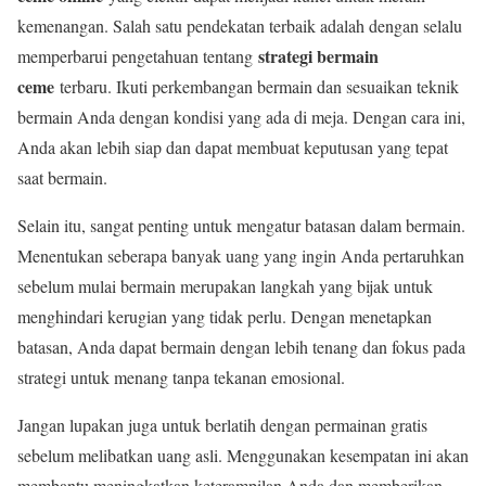
kemenangan. Salah satu pendekatan terbaik adalah dengan selalu
strategi bermain
memperbarui pengetahuan tentang
ceme
terbaru. Ikuti perkembangan bermain dan sesuaikan teknik
bermain Anda dengan kondisi yang ada di meja. Dengan cara ini,
Anda akan lebih siap dan dapat membuat keputusan yang tepat
saat bermain.
Selain itu, sangat penting untuk mengatur batasan dalam bermain.
Menentukan seberapa banyak uang yang ingin Anda pertaruhkan
sebelum mulai bermain merupakan langkah yang bijak untuk
menghindari kerugian yang tidak perlu. Dengan menetapkan
batasan, Anda dapat bermain dengan lebih tenang dan fokus pada
strategi untuk menang tanpa tekanan emosional.
Jangan lupakan juga untuk berlatih dengan permainan gratis
sebelum melibatkan uang asli. Menggunakan kesempatan ini akan
membantu meningkatkan keterampilan Anda dan memberikan