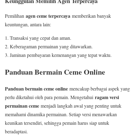
Keunggulan Memilih Agen Terpercaya
agen ceme terpercaya
Pemilihan
memberikan banyak
keuntungan, antara lain:
Transaksi yang cepat dan aman.
Keberagaman permainan yang ditawarkan.
Jaminan pembayaran kemenangan yang tepat waktu.
Panduan Bermain Ceme Online
Panduan bermain ceme online
mencakup berbagai aspek yang
ragam versi
perlu diketahui oleh para pemain. Mengetahui
permainan ceme
menjadi langkah awal yang penting untuk
memahami dinamika permainan. Setiap versi menawarkan
keunikan tersendiri, sehingga pemain harus siap untuk
beradaptasi.