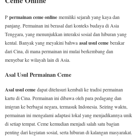
Ceme Online
permainan ceme online
P
memiliki sejarah yang kaya dan
panjang. Permainan ini berasal dari konteks budaya di Asia
Tenggara, yang menunjukkan interaksi sosial dan hiburan yang
asal usul ceme
kental. Banyak yang meyakini bahwa
berakar
dari Cina, di mana permainan ini mulai berkembang dan
menyebar ke wilayah lain di Asia.
Asal Usul Permainan Ceme
Asal usul ceme
dapat ditelusuri kembali ke tradisi permainan
kartu di Cina. Permainan ini dibawa oleh para pedagang dan
imigran ke berbagai negara, termasuk Indonesia. Seiring waktu,
permainan ini mengalami adaptasi lokal yang menjadikannya unik
di setiap tempat. Ceme kemudian menjadi salah satu bagian
penting dari kegiatan sosial, serta hiburan di kalangan masyarakat.