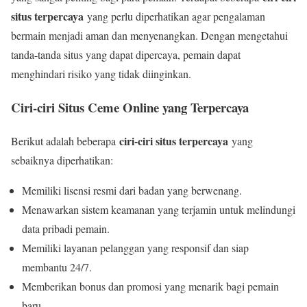
situs terpercaya
yang perlu diperhatikan agar pengalaman
bermain menjadi aman dan menyenangkan. Dengan mengetahui
tanda-tanda situs yang dapat dipercaya, pemain dapat
menghindari risiko yang tidak diinginkan.
Ciri-ciri Situs Ceme Online yang Terpercaya
ciri-ciri situs terpercaya
Berikut adalah beberapa
yang
sebaiknya diperhatikan:
Memiliki lisensi resmi dari badan yang berwenang.
Menawarkan sistem keamanan yang terjamin untuk melindungi
data pribadi pemain.
Memiliki layanan pelanggan yang responsif dan siap
membantu 24/7.
Memberikan bonus dan promosi yang menarik bagi pemain
baru.