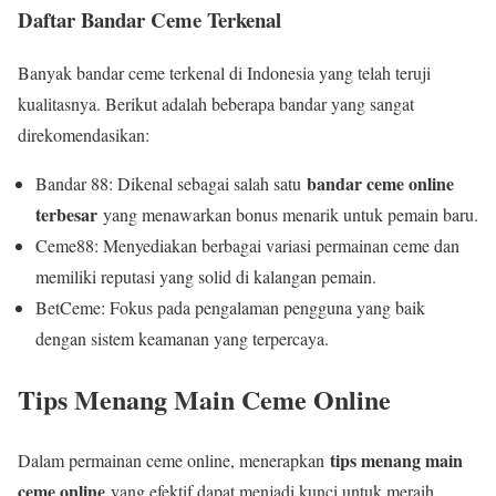
Daftar Bandar Ceme Terkenal
Banyak bandar ceme terkenal di Indonesia yang telah teruji
kualitasnya. Berikut adalah beberapa bandar yang sangat
direkomendasikan:
bandar ceme online
Bandar 88: Dikenal sebagai salah satu
terbesar
yang menawarkan bonus menarik untuk pemain baru.
Ceme88: Menyediakan berbagai variasi permainan ceme dan
memiliki reputasi yang solid di kalangan pemain.
BetCeme: Fokus pada pengalaman pengguna yang baik
dengan sistem keamanan yang terpercaya.
Tips Menang Main Ceme Online
tips menang main
Dalam permainan ceme online, menerapkan
ceme online
yang efektif dapat menjadi kunci untuk meraih