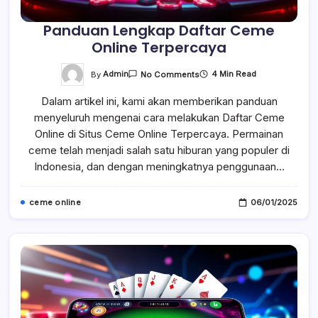
Panduan Lengkap Daftar Ceme
Online Terpercaya
On
By
Admin
4 Min Read
No Comments
Panduan
Lengkap
Dalam artikel ini, kami akan memberikan panduan
Daftar
Ceme
menyeluruh mengenai cara melakukan Daftar Ceme
Online
Terpercaya
Online di Situs Ceme Online Terpercaya. Permainan
ceme telah menjadi salah satu hiburan yang populer di
Indonesia, dan dengan meningkatnya penggunaan…
ceme online
06/01/2025