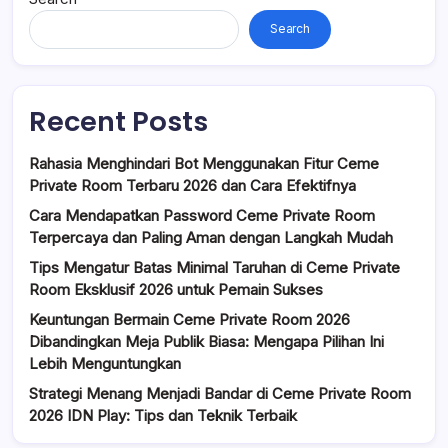
Search
Recent Posts
Rahasia Menghindari Bot Menggunakan Fitur Ceme
Private Room Terbaru 2026 dan Cara Efektifnya
Cara Mendapatkan Password Ceme Private Room
Terpercaya dan Paling Aman dengan Langkah Mudah
Tips Mengatur Batas Minimal Taruhan di Ceme Private
Room Eksklusif 2026 untuk Pemain Sukses
Keuntungan Bermain Ceme Private Room 2026
Dibandingkan Meja Publik Biasa: Mengapa Pilihan Ini
Lebih Menguntungkan
Strategi Menang Menjadi Bandar di Ceme Private Room
2026 IDN Play: Tips dan Teknik Terbaik