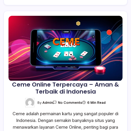
Ceme Online Terpercaya – Aman &
Terbaik di Indonesia
On
By
Admin
6 Min Read
No Comments
Ceme
Online
Ceme adalah permainan kartu yang sangat populer di
Terpercaya
–
Indonesia. Dengan semakin banyaknya situs yang
Aman
&
menawarkan layanan Ceme Online, penting bagi para
Terbaik