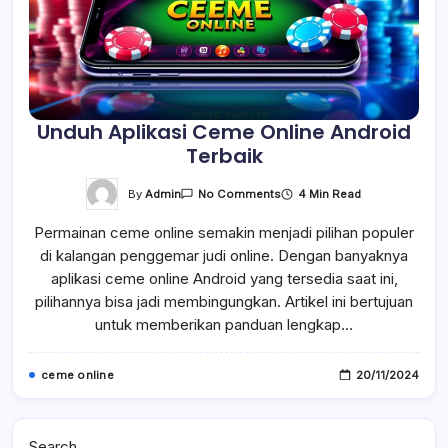
Unduh Aplikasi Ceme Online Android
Terbaik
On
By
Admin
4 Min Read
No Comments
Unduh
Aplikasi
Permainan ceme online semakin menjadi pilihan populer
Ceme
Online
di kalangan penggemar judi online. Dengan banyaknya
Android
Terbaik
aplikasi ceme online Android yang tersedia saat ini,
pilihannya bisa jadi membingungkan. Artikel ini bertujuan
untuk memberikan panduan lengkap…
ceme online
20/11/2024
Search