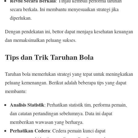
Revisi Secara Berkala
: Tinjau kembali performa taruhan
secara berkala. Ini membantu menyesuaikan strategi jika
diperlukan.
Dengan pendekatan ini, bettor dapat menjaga kesehatan keuangan
dan memaksimalkan peluang sukses.
Tips dan Trik Taruhan Bola
Taruhan bola memerlukan strategi yang tepat untuk meningkatkan
peluang kemenangan. Berikut adalah beberapa tips yang dapat
membantu:
Analisis Statistik
: Perhatikan statistik tim, performa pemain,
dan catatan pertandingan sebelumnya. Data ini dapat
memberikan wawasan yang berharga.
Perhatikan Cedera
: Cedera pemain kunci dapat