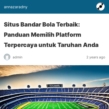
annazaradny
Situs Bandar Bola Terbaik:
Panduan Memilih Platform
Terpercaya untuk Taruhan Anda
admin
2 years ago