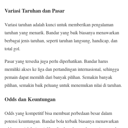
Variasi Taruhan dan Pasar
Variasi taruhan adalah kunci untuk memberikan pengalaman
taruhan yang menarik. Bandar yang baik biasanya menawarkan
berbagai jenis taruhan, seperti taruhan langsung, handicap, dan
total gol.
Pasar yang tersedia juga perlu diperhatikan. Bandar harus
memiliki akses ke liga dan pertandingan internasional, sehingga
pemain dapat memilih dari banyak pilihan. Semakin banyak
pilihan, semakin baik peluang untuk menemukan nilai di taruhan.
Odds dan Keuntungan
Odds yang kompetitif bisa membuat perbedaan besar dalam
potensi keuntungan. Bandar bola terbaik biasanya menawarkan