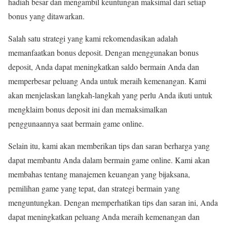
hadiah besar dan mengambil keuntungan maksimal dari setiap
bonus yang ditawarkan.
Salah satu strategi yang kami rekomendasikan adalah
memanfaatkan bonus deposit. Dengan menggunakan bonus
deposit, Anda dapat meningkatkan saldo bermain Anda dan
memperbesar peluang Anda untuk meraih kemenangan. Kami
akan menjelaskan langkah-langkah yang perlu Anda ikuti untuk
mengklaim bonus deposit ini dan memaksimalkan
penggunaannya saat bermain game online.
Selain itu, kami akan memberikan tips dan saran berharga yang
dapat membantu Anda dalam bermain game online. Kami akan
membahas tentang manajemen keuangan yang bijaksana,
pemilihan game yang tepat, dan strategi bermain yang
menguntungkan. Dengan memperhatikan tips dan saran ini, Anda
dapat meningkatkan peluang Anda meraih kemenangan dan