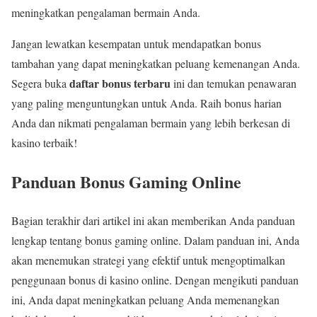
meningkatkan pengalaman bermain Anda.
Jangan lewatkan kesempatan untuk mendapatkan bonus
tambahan yang dapat meningkatkan peluang kemenangan Anda.
daftar bonus terbaru
Segera buka
ini dan temukan penawaran
yang paling menguntungkan untuk Anda. Raih bonus harian
Anda dan nikmati pengalaman bermain yang lebih berkesan di
kasino terbaik!
Panduan Bonus Gaming Online
Bagian terakhir dari artikel ini akan memberikan Anda panduan
lengkap tentang bonus gaming online. Dalam panduan ini, Anda
akan menemukan strategi yang efektif untuk mengoptimalkan
penggunaan bonus di kasino online. Dengan mengikuti panduan
ini, Anda dapat meningkatkan peluang Anda memenangkan