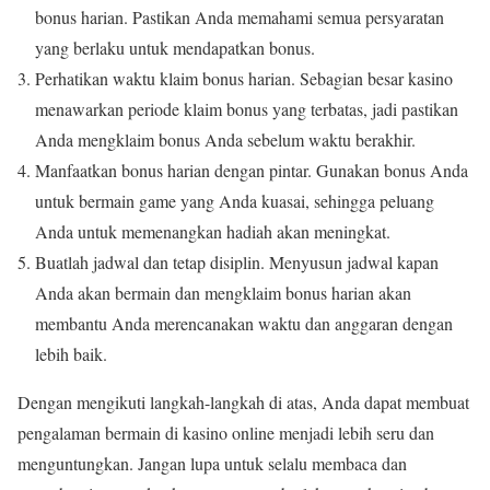
bonus harian. Pastikan Anda memahami semua persyaratan
yang berlaku untuk mendapatkan bonus.
Perhatikan waktu klaim bonus harian. Sebagian besar kasino
menawarkan periode klaim bonus yang terbatas, jadi pastikan
Anda mengklaim bonus Anda sebelum waktu berakhir.
Manfaatkan bonus harian dengan pintar. Gunakan bonus Anda
untuk bermain game yang Anda kuasai, sehingga peluang
Anda untuk memenangkan hadiah akan meningkat.
Buatlah jadwal dan tetap disiplin. Menyusun jadwal kapan
Anda akan bermain dan mengklaim bonus harian akan
membantu Anda merencanakan waktu dan anggaran dengan
lebih baik.
Dengan mengikuti langkah-langkah di atas, Anda dapat membuat
pengalaman bermain di kasino online menjadi lebih seru dan
menguntungkan. Jangan lupa untuk selalu membaca dan