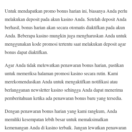
Untuk mendapatkan promo bonus harian ini, biasanya Anda perlu
melakukan deposit pada akun kasino Anda. Setelah deposit Anda
berhasil, bonus harian akan secara otomatis diaktifkan pada akun
Anda. Beberapa kasino mungkin juga mengharuskan Anda untuk
menggunakan kode promosi tertentu saat melakukan deposit agar
bonus dapat diaktifkan.
Agar Anda tidak melewatkan penawaran bonus harian, pastikan
untuk memeriksa halaman promosi kasino secara rutin. Kami
merekomendasikan Anda untuk mengaktifkan notifikasi atau
berlangganan newsletter kasino sehingga Anda dapat menerima
pemberitahuan ketika ada penawaran bonus baru yang tersedia.
Dengan penawaran bonus harian yang kami rangkum, Anda
memiliki kesempatan lebih besar untuk memaksimalkan
kemenangan Anda di kasino terbaik. Jangan lewatkan penawaran