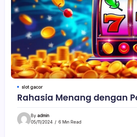
slot gacor
Rahasia Menang dengan Pol
By
admin
05/11/2024
6 Min Read