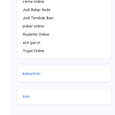
ceme online
Judi Balap Kuda
Judi Tembak Ikan
poker online
Roulette Online
slot gacor
Togel Online
kebuntoto
toto