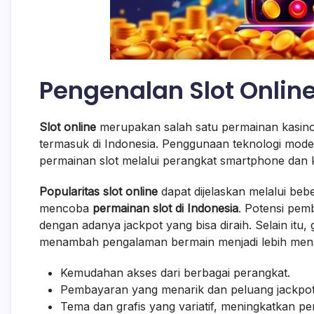
Pengenalan Slot Onlin
Slot online
merupakan salah satu permainan kasino
termasuk di Indonesia. Penggunaan teknologi mod
permainan slot melalui perangkat smartphone dan 
Popularitas slot online
dapat dijelaskan melalui be
mencoba
permainan slot di Indonesia
. Potensi pemb
dengan adanya jackpot yang bisa diraih. Selain i
menambah pengalaman bermain menjadi lebih mena
Kemudahan akses dari berbagai perangkat.
Pembayaran yang menarik dan peluang jackpot
Tema dan grafis yang variatif, meningkatkan p