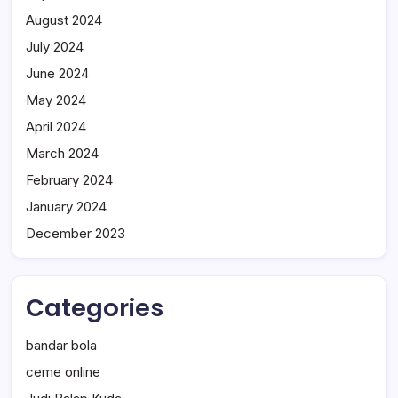
August 2024
July 2024
June 2024
May 2024
April 2024
March 2024
February 2024
January 2024
December 2023
Categories
bandar bola
ceme online