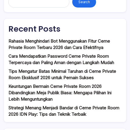
Search
Recent Posts
Rahasia Menghindari Bot Menggunakan Fitur Ceme
Private Room Terbaru 2026 dan Cara Efektifnya
Cara Mendapatkan Password Ceme Private Room
Terpercaya dan Paling Aman dengan Langkah Mudah
Tips Mengatur Batas Minimal Taruhan di Ceme Private
Room Eksklusif 2026 untuk Pemain Sukses
Keuntungan Bermain Ceme Private Room 2026
Dibandingkan Meja Publik Biasa: Mengapa Pilihan Ini
Lebih Menguntungkan
Strategi Menang Menjadi Bandar di Ceme Private Room
2026 IDN Play: Tips dan Teknik Terbaik